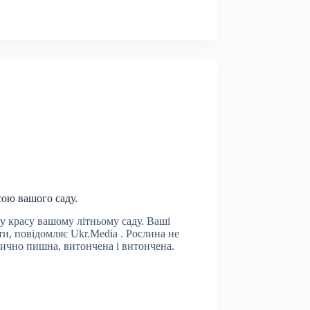
сою вашого саду.
 красу вашому літньому саду. Ваші
ти, повідомляє Ukr.Media . Рослина не
ично пишна, витончена і витончена.