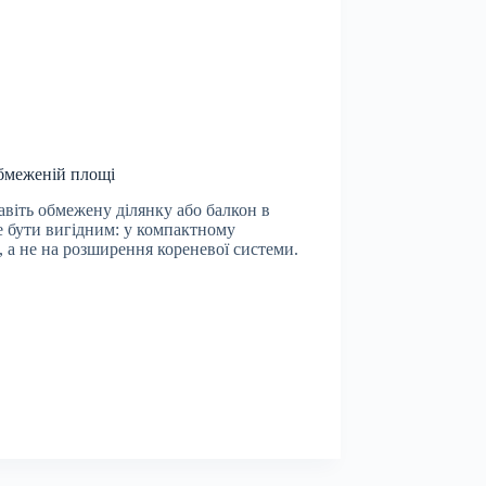
обмеженій площі
віть обмежену ділянку або балкон в
е бути вигідним: у компактному
 а не на розширення кореневої системи.