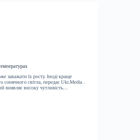
 температурах
же заважати їх росту. Іноді краще
о сонячного світла, передає Ukr.Media .
кий виявляє високу чутливість…