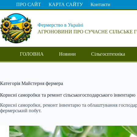
Перейти
ПРО САЙТ
КАРТА САЙТУ
Контакти
до
вмісту
Фермерство в Україні
АГРОНОВИНИ ПРО СУЧАСНЕ СІЛЬСЬКЕ 
ГОЛОВНА
Новини
Сільгосптехніка
Категорія
Майстерня фермера
Корисні саморобки та ремонт сільськогосподарського інвентарю
Корисні саморобки, ремонт інвентарю та облаштування господа
фермерський побут.