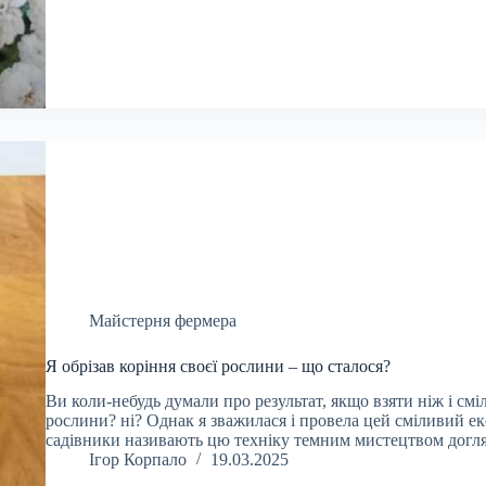
Майстерня фермера
Я обрізав коріння своєї рослини – що сталося?
Ви коли-небудь думали про результат, якщо взяти ніж і смі
рослини? ні? Однак я зважилася і провела цей сміливий ек
садівники називають цю техніку темним мистецтвом догля
Ігор Корпало
19.03.2025