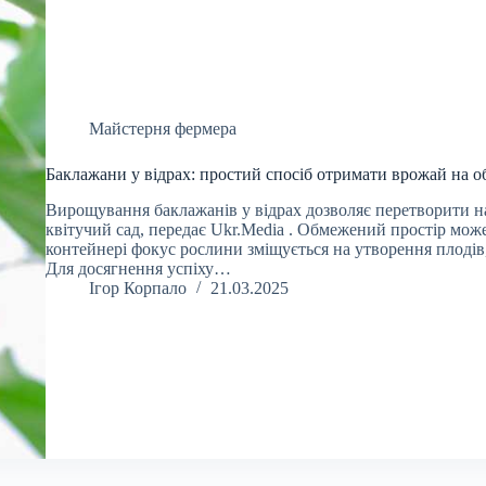
Майстерня фермера
Баклажани у відрах: простий спосіб отримати врожай на 
Вирощування баклажанів у відрах дозволяє перетворити на
квітучий сад, передає Ukr.Media . Обмежений простір мож
контейнері фокус рослини зміщується на утворення плодів,
Для досягнення успіху…
Ігор Корпало
21.03.2025