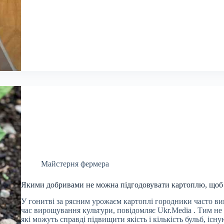
Майстерня фермера
Якими добривами не можна підгодовувати картоплю, щоб
У гонитві за рясним урожаєм картоплі городники часто ви
час вирощування культури, повідомляє Ukr.Media . Тим не
які можуть справді підвищити якість і кількість бульб, існу