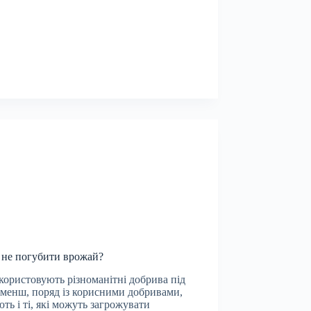
 не погубити врожай?
користовують різноманітні добрива під
 менш, поряд із корисними добривами,
ють і ті, які можуть загрожувати