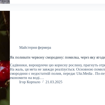
Майстерня фермера
Як поливати червону смородину: помилка, через яку ягоди
Садівники, вирощуючи цю корисну рослину, прагнуть отри
На жаль, ця мета не завжди реалізується. Основною поми
смородини є недостатній полив, передає Ukr.Media . По-пе
економити на воді.…
Ігор Корпало
21.03.2025