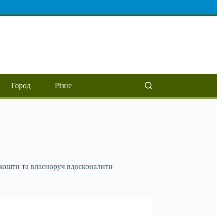
Город
Різне
кошти та власноруч вдосконалити