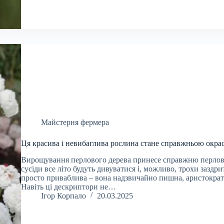
Майстерня фермера
Ця красива і невибаглива рослина стане справжньою окра
Вирощування перлового дерева принесе справжню перлову
сусіди все літо будуть дивуватися і, можливо, трохи заздри
просто приваблива – вона надзвичайно пишна, аристократ
Навіть ці дескриптори не…
Ігор Корпало
20.03.2025