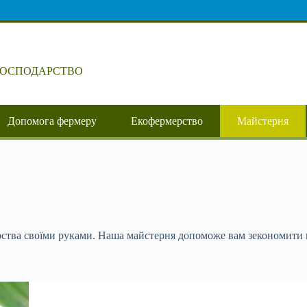
ГОСПОДАРСТВО
Допомога фермеру
Екофермерство
Майстерня
рства своїми руками. Наша майстерня допоможе вам зекономити 