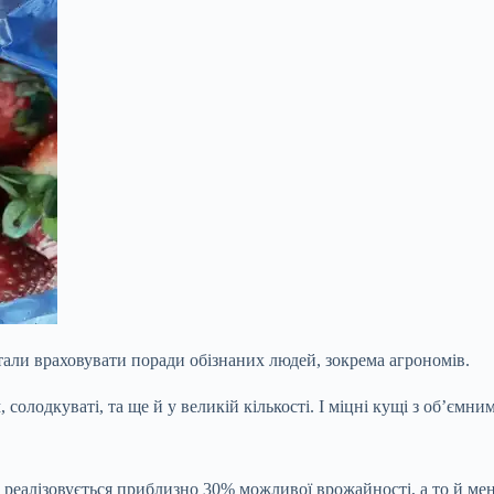
тали враховувати поради обізнаних людей, зокрема агрономів.
, солодкуваті, та ще й у великій кількості. І міцні кущі з об’є
я) реалізовується приблизно 30% можливої врожайності, а то й ме