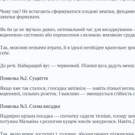
Чому так? Не встигають
сформуватися плодові зачатки, фундамен
зачатки формувати.
Як би це не звучало дивно, оптимальний час для висаджування —
кореневою системою або перенесення з великою земляною грудк
Так, можливі незначні втрати, й в ідеалі необхідне крапельне з
себе.
До речі. Найкращий вус — червневий. Пізніші вуса дадуть менш в
Помилка №2. Суцвіття
Якщо вже так сталося, і посадка запізніла — навіть пізньої весн
кореневої, сильних розеток. І важливо — зменшується стійкість с
Помилка №3. Схема висадки
Надмірно щільна посадка — спочатку садили тісніше, площу зао
потужна Мальвіна з розлогим кущем зовсім зажурилася. Навіть Д
Так, якщо немає достатніх і, головне, збалансованих підживлен