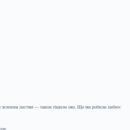
мним зеленим листям — також тішили око. Що ми робили хибно:
нше.