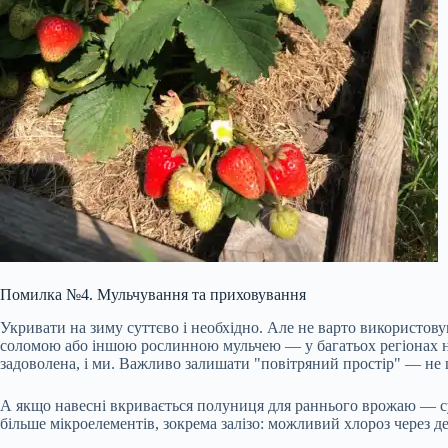
Помилка №4. Мульчування та приховування
Укривати на зиму суттєво і необхідно. Але не варто використову
соломою або іншою рослинною мульчею — у багатьох регіонах не
задоволена, і ми. Важливо залишати "повітряний простір" — не 
А якщо навесні вкривається полуниця для раннього врожаю — су
більше мікроелементів, зокрема залізо: можливий хлороз через де