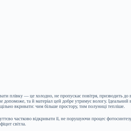
вати плівку — це холодно, не пропускає повітря, призводить до в
 допоможе, та й матеріал цей добре утримує вологу. Ідеальний 
щільно вкривати: чим більше простору, тим полуниці тепліше.
ттєво частково відкривати її, не порушуючи процес фотосинтезу
фіцит світла.