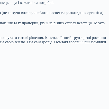
анець — усі важливі та потрібні.
з (не кажучи вже про небажані аспекти розкладання органіки).
ння та їх пропорції, різні на різних етапах вегетації. Багато
 шукати готові рішення, їх немає. Різний ґрунт, різні рослини
 свою землю. І на свій досвід. Ось такі головні наші помилки