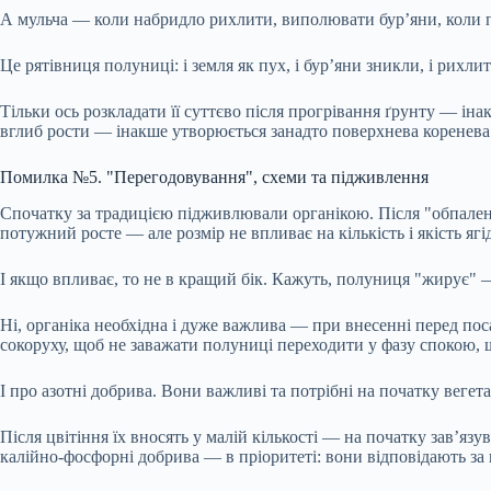
А мульча — коли набридло рихлити, виполювати бур’яни, коли п
Це рятівниця полуниці: і земля як пух, і бур’яни зникли, і рихлит
Тільки ось розкладати її суттєво після прогрівання ґрунту — ін
вглиб рости — інакше утворюється занадто поверхнева коренева
Помилка №5. "Перегодовування", схеми та підживлення
Спочатку за традицією підживлювали органікою. Після "обпален
потужний росте — але розмір не впливає на кількість і якість ягі
І якщо впливає, то не в кращий бік. Кажуть, полуниця "жирує"
Ні, органіка необхідна і дуже важлива — при внесенні перед пос
сокоруху, щоб не заважати полуниці переходити у фазу спокою, щ
І про азотні добрива. Вони важливі та потрібні на початку вегета
Після цвітіння їх вносять у малій кількості — на початку зав’язу
калійно-фосфорні добрива — в пріоритеті: вони відповідають за 