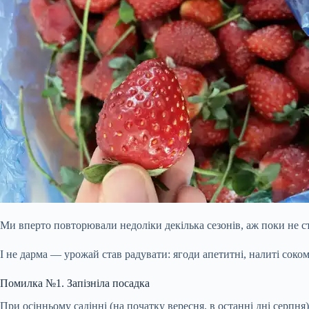
Ми вперто повторювали недоліки декілька сезонів, аж поки не с
І не дарма — урожай став радувати: ягоди апетитні, налиті соком
Помилка №1. Запізніла посадка
При осінньому садінні (на початку вересня, в останні дні серпн