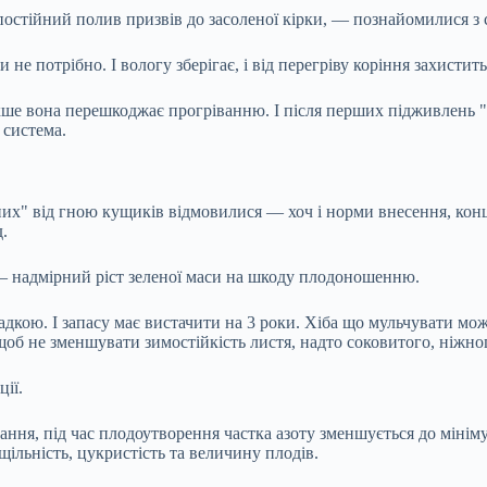
остійний полив призвів до засоленої кірки, — познайомилися з
и не потрібно. І вологу зберігає, і від перегріву коріння захисти
акше вона перешкоджає прогріванню. І після перших підживлень "п
 система.
их" від гною кущиків відмовилися — хоч і норми внесення, конц
д.
 — надмірний ріст зеленої маси на шкоду плодоношенню.
адкою. І запасу має вистачити на 3 роки. Хіба що мульчувати мо
об не зменшувати зимостійкість листя, надто соковитого, ніжного
ції.
вання, під час плодоутворення частка азоту зменшується до мініму
щільність, цукристість та величину плодів.