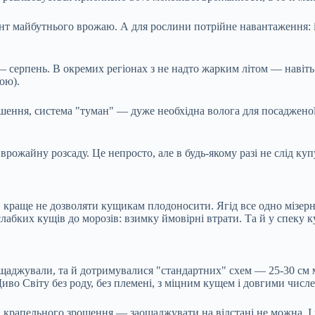
т майбутнього врожаю. А для рослини потрійне навантаження: і 
 серпень. В окремих регіонах з не надто жарким літом — навіть 
ою).
рошення, система "туман" — дуже необхідна волога для посадженої
рожайну розсаду. Це непросто, але в будь-якому разі не слід куп
и, краще не дозволяти кущикам плодоносити. Ягід все одно мізерн
лабких кущів до морозів: взимку ймовірні втрати. Та й у спеку к
щаджували, та й дотримувалися "стандартних" схем — 25-30 см м
иво Світу без роду, без племені, з міцним кущем і довгими числ
ь, крапельного зрошення — заощаджувати на відстані не можна. І