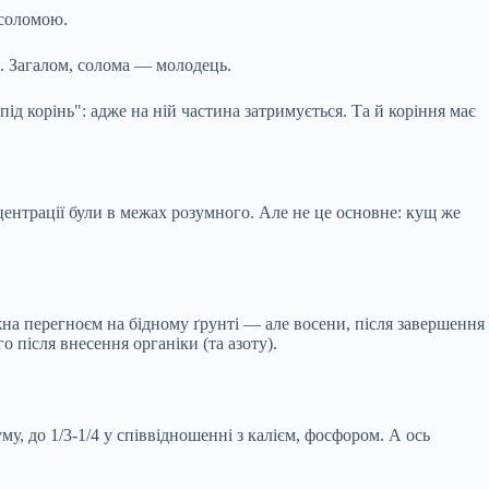
 соломою.
ть. Загалом, солома — молодець.
ід корінь": адже на ній частина затримується. Та й коріння має
ентрації були в межах розумного. Але не це основне: кущ же
жна перегноєм на бідному ґрунті — але восени, після завершення
 після внесення органіки (та азоту).
му, до 1/3-1/4 у співвідношенні з калієм, фосфором. А ось