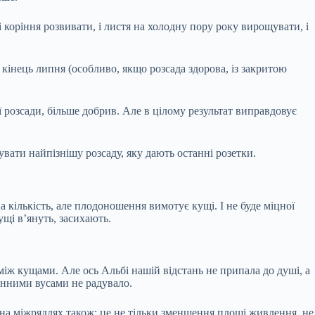
коріння розвивати, і листя на холодну пору року вирощувати, і
кінець липня (особливо, якщо розсада здорова, із закритою
 розсади, більше добрив. Але в цілому результат виправдовує
увати найпізнішу розсаду, яку дають останні розетки.
а кількість, але плодоношення вимотує кущі. І не буде міцної
ущі в’януть, засихають.
іж кущами. Але ось Альбі нашій відстань не припала до душі, а
енними вусами не радувало.
 на міжряддях також: це не тільки зменшення площі живлення, не