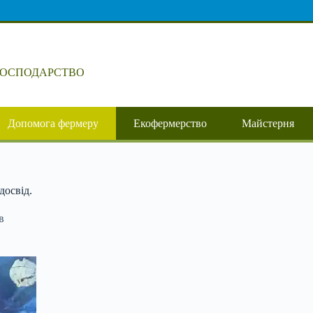
ГОСПОДАРСТВО
Допомога фермеру
Екофермерство
Майстерня
досвід.
в