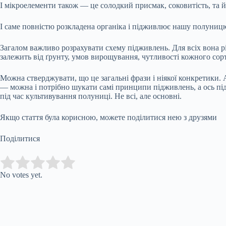
І мікроелементи також — це солодкий присмак, соковитість, та й 
І саме повністю розкладена органіка і підживлює нашу полуницю
Загалом важливо розрахувати схему підживлень. Для всіх вона різ
залежить від ґрунту, умов вирощування, чутливості кожного сор
Можна стверджувати, що це загальні фрази і ніякої конкретики. 
— можна і потрібно шукати самі принципи підживлень, а ось пі
під час культивування полуниці. Не всі, але основні.
Якщо стаття була корисною, можете поділитися нею з друзями
Поділитися
Submit Rating
Rate this item:
No votes yet.