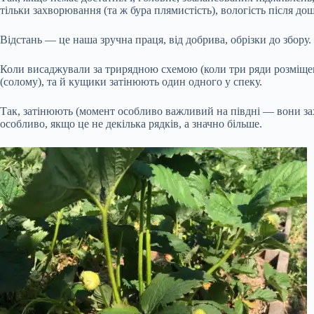
тільки захворювання (та ж бура плямистість), вологість після дощ
Відстань — це наша зручна праця, від добрива, обрізки до збору.
Коли висаджували за трирядною схемою (коли три ряди розміщен
(солому), та й кущики затінюють один одного у спеку.
Так, затінюють (момент особливо важливий на півдні — вони з
особливо, якщо це не декілька рядків, а значно більше.