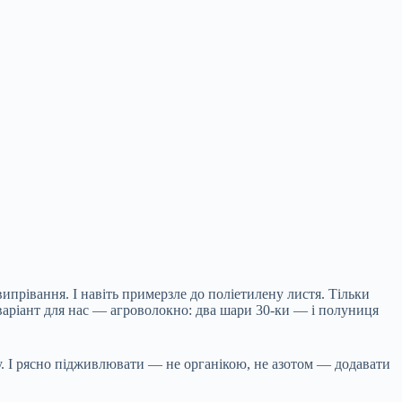
ипрівання. І навіть примерзле до поліетилену листя. Тільки
варіант для нас — агроволокно: два шари 30-ки — і полуниця
. І рясно підживлювати — не органікою, не азотом — додавати