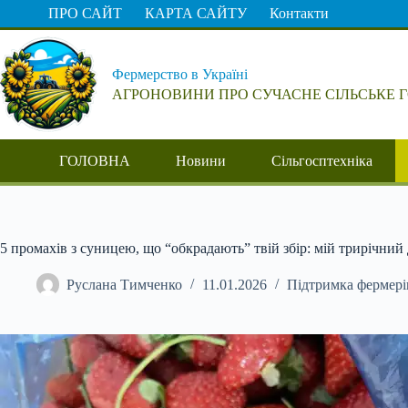
Перейти
ПРО САЙТ
КАРТА САЙТУ
Контакти
до
вмісту
Фермерство в Україні
АГРОНОВИНИ ПРО СУЧАСНЕ СІЛЬСЬКЕ 
ГОЛОВНА
Новини
Сільгосптехніка
5 промахів з суницею, що “обкрадають” твій збір: мій трирічний 
Руслана Тимченко
11.01.2026
Підтримка фермері