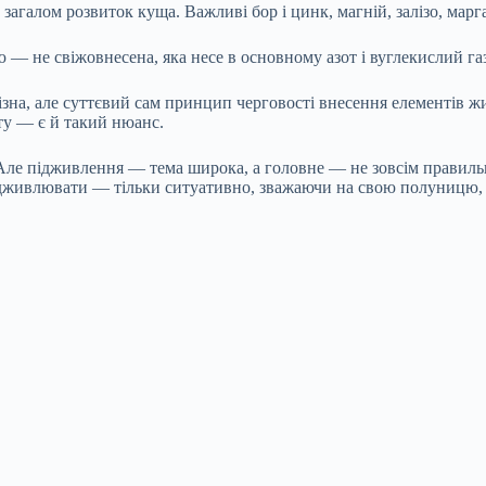
загалом розвиток куща. Важливі бор і цинк, магній, залізо, марг
 — не свіжовнесена, яка несе в основному азот і вуглекислий га
на, але суттєвий сам принцип черговості внесення елементів живле
ту — є й такий нюанс.
Але підживлення — тема широка, а головне — не зовсім правильно
дживлювати — тільки ситуативно, зважаючи на свою полуницю, на