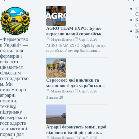
П
С
К
С
AGRO TEAM EXPO: Бучко
К
окреслив новий європейський
и
«Фермерство
вектор Львівщини для
Марта Шевчук
Сер 7, 2026
в Україні» —
агробізнесу
AGRO TEAM EXPO: Юрій Бучко про
портал для
європейський вектор Львівщини,
фермерів і
релокацію бізнесу та нові правила гри
в полі Аграрна карта України…
всіх, хто
цікавиться
сільським
господарство
Євросоюз: які виклики та
м. Ми
можливості для українських
пишемо про
аграріїв
Марта Шевчук
Сер 7, 2026
аграрні
3 липня 20
новини,
техніку,
підтримку
фермерських
господарств
Аграрії боронують озимі, щоб
та практичні
відновити їхній ріст після
поради для
зими
Марта Шевчук
Сер 7, 2026