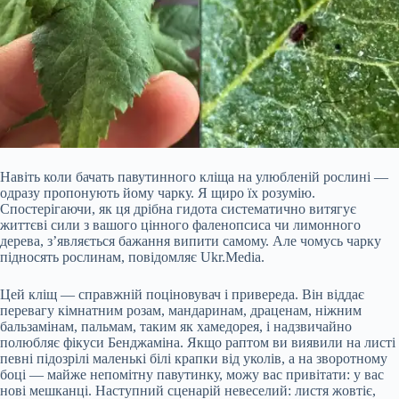
Навіть коли бачать павутинного кліща на улюбленій рослині —
одразу пропонують йому чарку. Я щиро їх розумію.
Спостерігаючи, як ця дрібна гидота систематично витягує
життєві сили з вашого цінного фаленопсиса чи лимонного
дерева, з’являється бажання випити самому. Але чомусь чарку
підносять рослинам, повідомляє Ukr.Media.
Цей кліщ — справжній поціновувач і привереда. Він віддає
перевагу кімнатним розам, мандаринам, драценам, ніжним
бальзамінам, пальмам, таким як хамедорея, і надзвичайно
полюбляє
фікуси Бенджаміна. Якщо раптом ви виявили на листі
певні підозрілі маленькі білі крапки від уколів, а на зворотному
боці — майже непомітну павутинку, можу вас привітати: у вас
нові мешканці. Наступний сценарій невеселий: листя жовтіє,