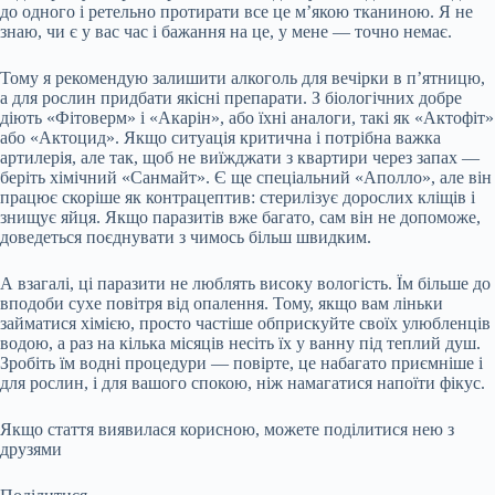
до одного і ретельно протирати все це м’якою тканиною. Я не
знаю, чи є у вас час і бажання на це, у мене — точно немає.
Тому я рекомендую залишити алкоголь для вечірки в п’ятницю,
а для рослин придбати якісні препарати. З біологічних добре
діють «Фітоверм» і «Акарін», або їхні аналоги, такі як «Актофіт»
або «Актоцид». Якщо ситуація критична і потрібна важка
артилерія, але так, щоб не виїжджати з квартири через запах —
беріть хімічний «Санмайт». Є ще спеціальний «Аполло», але він
працює скоріше як контрацептив: стерилізує дорослих кліщів і
знищує яйця. Якщо паразитів вже багато, сам він не допоможе,
доведеться поєднувати з чимось більш швидким.
А взагалі, ці паразити не люблять високу вологість. Їм більше до
вподоби сухе повітря від опалення. Тому, якщо вам ліньки
займатися хімією, просто частіше обприскуйте своїх улюбленців
водою, а раз на кілька місяців несіть їх у ванну під теплий душ.
Зробіть їм водні процедури — повірте, це набагато приємніше і
для рослин, і для вашого спокою, ніж намагатися напоїти фікус.
Якщо стаття виявилася корисною, можете поділитися нею з
друзями