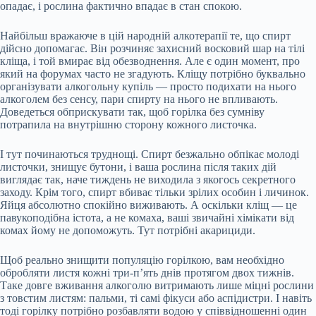
опадає, і рослина фактично впадає в стан спокою.
Найбільш вражаюче в цій народній алкотерапії те, що спирт
дійсно допомагає. Він розчиняє захисний восковий шар на тілі
кліща, і той вмирає від обезводнення. Але є один момент, про
який на форумах часто не згадують. Кліщу потрібно буквально
організувати алкогольну купіль — просто подихати на нього
алкоголем без сенсу, пари спирту на нього не впливають.
Доведеться обприскувати так, щоб горілка без сумніву
потрапила на внутрішню сторону кожного листочка.
І тут починаються труднощі. Спирт безжально обпікає молоді
листочки, знищує бутони, і ваша рослина після таких дій
виглядає так, наче тиждень не виходила з якогось секретного
заходу. Крім того, спирт вбиває тільки зрілих особин і личинок.
Яйця абсолютно спокійно виживають. А оскільки кліщ — це
павукоподібна істота, а не комаха, ваші звичайні хімікати від
комах йому не допоможуть. Тут потрібні акарициди.
Щоб реально знищити популяцію горілкою, вам необхідно
обробляти листя кожні три-п’ять днів протягом двох тижнів.
Таке довге вживання алкоголю витримають лише міцні рослини
з товстим листям: пальми, ті самі фікуси або аспідистри. І навіть
тоді горілку потрібно розбавляти водою у співвідношенні один