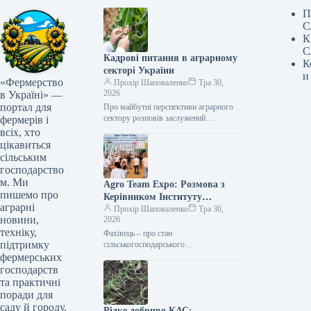
П
С
К
С
Кадрові питання в аграрному
К
секторі України
и
«Фермерство
Прохір Шаповаленко
Тра 30,
2026
в Україні» —
портал для
Про майбутні перспективи аграрного
сектору розповів заслужений
фермерів і
економіст України, проректор з
всіх, хто
наукової та міжнародної діяльності
цікавиться
Сумського аграрного університету
сільським
Юрій Данько. …
господарство
м. Ми
Agro Team Expo: Розмова з
пишемо про
Керівником Інституту
аграрні
механіки та автоматизації
Прохір Шаповаленко
Тра 30,
новини,
2026
агропромислового комплексу
техніку,
Фахівець – про стан
Національної академії
підтримку
сільськогосподарського
аграрних наук України
машинобудування та вплив ШІ на
фермерських
галузь Вже незабаром, 20-21 травня,
господарств
відбудеться головна аграрна подія
та практичні
весни…
поради для
саду й городу.
Рідке добриво КАС: