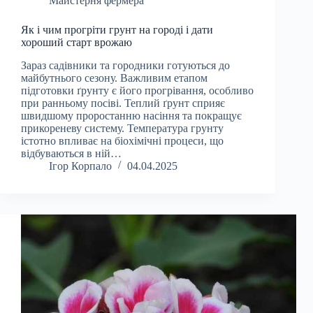
Майстерня фермера
Як і чим прогріти грунт на городі і дати
хороший старт врожаю
Зараз садівники та городники готуються до
майбутнього сезону. Важливим етапом
підготовки ґрунту є його прогрівання, особливо
при ранньому посіві. Теплий ґрунт сприяє
швидшому проростанню насіння та покращує
прикореневу систему. Температура грунту
істотно впливає на біохімічні процеси, що
відбуваються в ній…
Ігор Корпало
04.04.2025