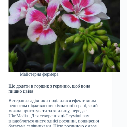
Майстерня фермера
Що додати в горщик з геранню, щоб вона
пишно цвіла
Ветерани-садівники поділилися ефективним
рецептом підживлення кімнатної герані, який
можна приготувати за хвилину, передає
Ukr.Media . Для створення цієї суміші вам
знадобляться листя однієї рослини, поширеної
багатьма садівниками. Цією рослиною є алое.