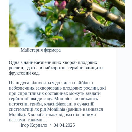
Майстерня фермера
Одна з найнебезпечніших хвороб плодових
рослин, здатна в найкоротші терміни знищити
фруктовий сад.
Ця недуга відноситься до числа найбільш
небезпечних захворювань плодових рослин, які
при сприятливих обставинах можуть завдати
серйозної шкоди саду. Моніліоз викликають
патогенні гриби, класифіковані в сучасній
систематиці як рід Monilinia (раніше називався
Monilia). Хвороба також відома під іншими
назвами, такими…
Ігор Корпало
04.04.2025