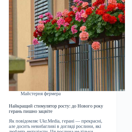
Майстерня фермера
Найкращий стимулятор росту: до Нового року
герань пишно зацвіте
Як повідомляє Ukr.Media, герані — прекрасні,
але досить невибагливі в догляді рослини, які
люблять ентузіасти. Ця рослина не тільки