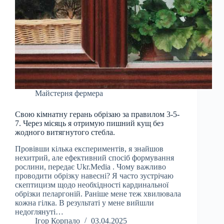
Майстерня фермера
Свою кімнатну герань обрізаю за правилом 3-5-
7. Через місяць я отримую пишний кущ без
жодного витягнутого стебла.
Провівши кілька експериментів, я знайшов
нехитрий, але ефективний спосіб формування
рослини, передає Ukr.Media . Чому важливо
проводити обрізку навесні? Я часто зустрічаю
скептицизм щодо необхідності кардинальної
обрізки пеларгоній. Раніше мене теж хвилювала
кожна гілка. В результаті у мене вийшли
недоглянуті…
Ігор Корпало
03.04.2025