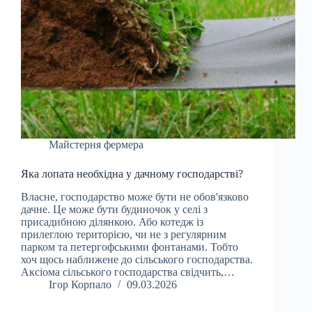
Майстерня фермера
Яка лопата необхідна у дачному господарстві?
Власне, господарство може бути не обов'язково
дачне. Це може бути будиночок у селі з
присадибною ділянкою. Або котедж із
прилеглою територією, чи не з регулярним
парком та петергофськими фонтанами. Тобто
хоч щось наближене до сільського господарства.
Аксіома сільського господарства свідчить,…
Ігор Корпало
09.03.2026