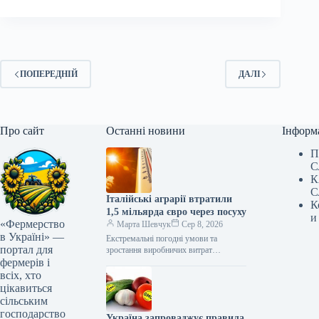
ПОПЕРЕДНІЙ
ДАЛІ
Про сайт
Останні новини
Інформ
П
С
К
С
Італійські аграрії втратили
К
1,5 мільярда євро через посуху
и
«Фермерство
Марта Шевчук
Сер 8, 2026
в Україні» —
Екстремальні погодні умови та
портал для
зростання виробничих витрат
фермерів і
завдають серйозного удару по
сільському господарству Італії,
всіх, хто
охоплюючи практично всі основні
цікавиться
види аграрної…
сільським
господарство
Україна запроваджує правила