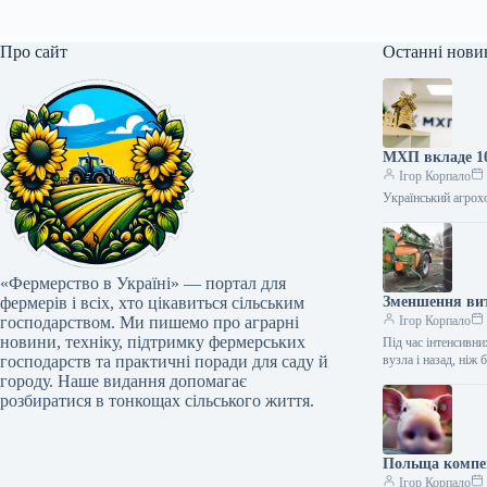
Про сайт
Останні нови
МХП вкладе 10
Ігор Корпало
Український агрох
«Фермерство в Україні» — портал для
фермерів і всіх, хто цікавиться сільським
Зменшення вит
господарством. Ми пишемо про аграрні
Ігор Корпало
новини, техніку, підтримку фермерських
Під час інтенсивни
господарств та практичні поради для саду й
вузла і назад, ніж
городу. Наше видання допомагає
розбиратися в тонкощах сільського життя.
Польща компен
Ігор Корпало