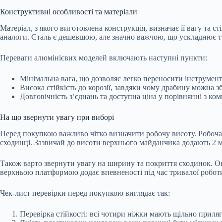
Конструктивні особливості та матеріали
Матеріал, з якого виготовлена конструкція, визначає її вагу та 
аналоги. Сталь є дешевшою, але значно важчою, що ускладнює т
Переваги алюмінієвих моделей включають наступні пункти:
Мінімальна вага, що дозволяє легко переносити інструмен
Висока стійкість до корозії, завдяки чому драбину можна з
Довговічність з’єднань та доступна ціна у порівнянні з к
На що звернути увагу при виборі
Перед покупкою важливо чітко визначити робочу висоту. Робоча в
сходинці. Зазвичай до висоти верхнього майданчика додають 2 
Також варто звернути увагу на ширину та покриття сходинок. О
верхньою платформою додає впевненості під час тривалої роботи
Чек-лист перевірки перед покупкою виглядає так:
Перевірка стійкості: всі чотири ніжки мають щільно приляг