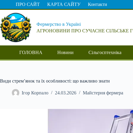
Перейти
ПРО САЙТ
КАРТА САЙТУ
Контакти
до
вмісту
Фермерство в Україні
АГРОНОВИНИ ПРО СУЧАСНЕ СІЛЬСЬКЕ 
ГОЛОВНА
Новини
Сільгосптехніка
Види стрем’янок та їх особливості: що важливо знати
Ігор Корпало
24.03.2026
Майстерня фермера