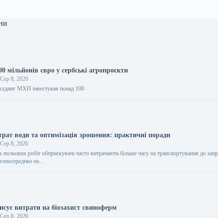
ни
0 мільйонів євро у сербські агропроєкти
Сер 8, 2026
олдинг МХП інвестував понад 100
рат води та оптимізація зрошення: практичні поради
Сер 8, 2026
х польових робіт обприскувачі часто витрачають більше часу на транспортування до зап
 безпосередньо на…
сує витрати на біозахист свиноферм
Сер 8, 2026