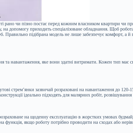
ті рано чи пізно постає перед кожним власником квартири чи пр
у, на допомогу приходить спеціалізоване обладнання. Щоб робота
треб. Правильно підібрана модель не лише забезпечує комфорт, а й
ня та навантаження, яке вони здатні витримати. Кожен тип має 
ові стрем’янки зазвичай розраховані на навантаження до 120-15
і конструкції ідеально підходять для малярних робіт, розвішуванн
розраховане на щоденну експлуатацію в жорстких умовах будмайд
а функція, якщо роботу потрібно проводити на сходах або нерів