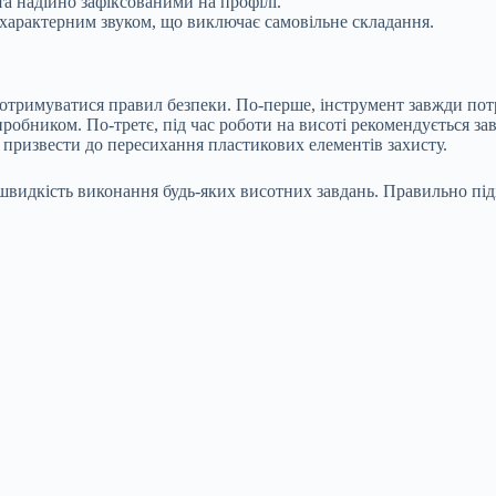
а надійно зафіксованими на профілі.
 характерним звуком, що виключає самовільне складання.
дотримуватися правил безпеки. По-перше, інструмент завжди пот
робником. По-третє, під час роботи на висоті рекомендується за
ь призвести до пересихання пластикових елементів захисту.
а швидкість виконання будь-яких висотних завдань. Правильно пі