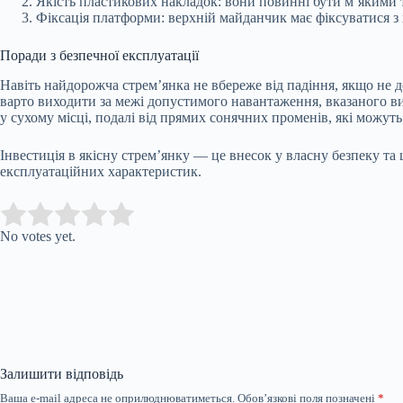
Якість пластикових накладок: вони повинні бути м’якими т
Фіксація платформи: верхній майданчик має фіксуватися з
Поради з безпечної експлуатації
Навіть найдорожча стрем’янка не вбереже від падіння, якщо не 
варто виходити за межі допустимого навантаження, вказаного ви
у сухому місці, подалі від прямих сонячних променів, які можут
Інвестиція в якісну стрем’янку — це внесок у власну безпеку т
експлуатаційних характеристик.
Submit Rating
Rate this item:
No votes yet.
Залишити відповідь
Ваша e-mail адреса не оприлюднюватиметься.
Обов’язкові поля позначені
*