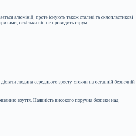
ається алюміній, проте існують також сталеві та склопластикові
риками, оскільки він не проводить струм.
дістати людина середнього зросту, стоячи на останній безпечній
взанню взуття. Наявність високого поручня безпеки над