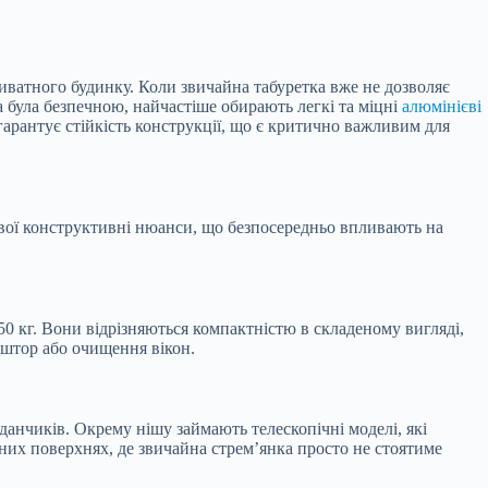
иватного будинку. Коли звичайна табуретка вже не дозволяє
 була безпечною, найчастіше обирають легкі та міцні
алюмінієві
 гарантує стійкість конструкції, що є критично важливим для
свої конструктивні нюанси, що безпосередньо впливають на
0 кг. Вони відрізняються компактністю в складеному вигляді,
я штор або очищення вікон.
анчиків. Окрему нішу займають телескопічні моделі, які
них поверхнях, де звичайна стрем’янка просто не стоятиме