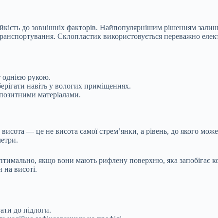
стійкість до зовнішніх факторів. Найпопулярнішим рішенням залиш
ранспортування. Склопластик використовується переважно елект
т однією рукою.
берігати навіть у вологих приміщеннях.
омпозитними матеріалами.
исота — це не висота самої стрем’янки, а рівень, до якого може 
метри.
птимально, якщо вони мають рифлену поверхню, яка запобігає ко
 на висоті.
ати до підлоги.