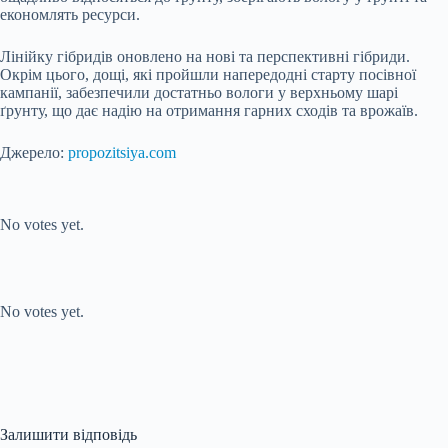
економлять ресурси.
Лінійку гібридів оновлено на нові та перспективні гібриди.
Окрім цього, дощі, які пройшли напередодні старту посівної
кампанії, забезпечили достатньо вологи у верхньому шарі
ґрунту, що дає надію на отримання гарних сходів та врожаїв.
Джерело:
propozitsiya.com
Submit Rating
Rate this item:
No votes yet.
Submit Rating
Rate this item:
No votes yet.
Залишити відповідь