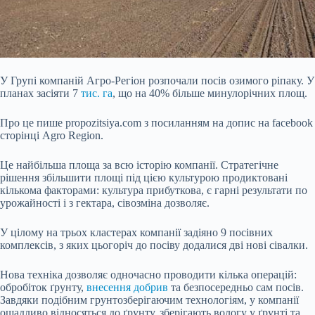
У Групі компаній Агро-Регіон розпочали посів озимого ріпаку. У
планах засіяти 7
тис. га
, що на 40% більше минулорічних площ.
Про це пише propozitsiya.com з посиланням на допис на facebook
сторінці Agro Region.
Це найбільша площа за всю історію компанії. Стратегічне
рішення збільшити площі під цією культурою продиктовані
кількома факторами: культура прибуткова, є гарні результати по
урожайності і з гектара, сівозміна дозволяє.
У цілому на трьох кластерах компанії задіяно 9 посівних
комплексів, з
яких цьогоріч до посіву додалися дві нові сівалки.
Нова техніка дозволяє одночасно проводити кілька операцій:
обробіток ґрунту,
внесення добрив
та безпосередньо сам посів.
Завдяки подібним грунтозберігаючим технологіям, у компанії
ощадливо відносяться до ґрунту, зберігають вологу у ґрунті та