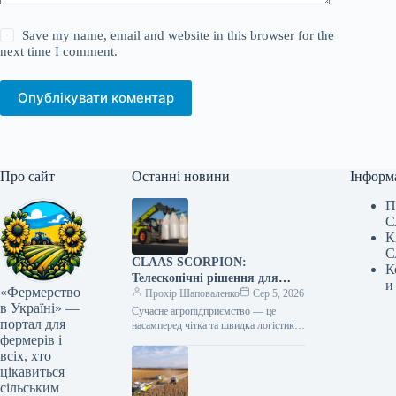
Save my name, email and website in this browser for the
next time I comment.
Опублікувати коментар
Про сайт
Останні новини
Інформ
П
С
К
С
CLAAS SCORPION:
К
Телескопічні рішення для
и
«Фермерство
ефективного агрологістичного
Прохір Шаповаленко
Сер 5, 2026
в Україні» —
менеджменту
Сучасне агропідприємство — це
портал для
насамперед чітка та швидка логістика.
фермерів і
Будь то заготівля кормів, перевалка
тисяч тонн зерна, робота з
всіх, хто
біогазовими…
цікавиться
сільським