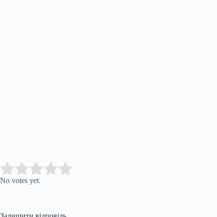
Submit Rating
Rate this item:
No votes yet.
Залишити відповідь