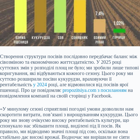
Створення структури посівів послідовно передбачає баланс між
сівозміною та економічною життєздатністю. У 2025 році
суттєвих змін у розподілі площ не було; ми зробили лише типові
коригування, які відбуваються кожного сезону. Цього року ми
суттєво розширили посіви кукурудзи, враховуючи її
рентабельність
у 2024
році, але відмовилися від посівів ярої
пшениці. Про це повідомляє
propozitsiya.com з посиланням
на
повідомлення компанії на своїй сторінці у Facebook.
«У минулому сезоні сприятливі погодні умови дозволили нам
скоротити витрати, пов’язані з вирощуванням кукурудзи. Цього
року ми знову очікуємо високу рентабельність культури, що
спонукало нас збільшити площі, виділені під її посів. Як
правило, ми відводимо значні площі під сою, оскільки вона
стабільно дає високі врожаї. Водночас ми вирішили не сіяти