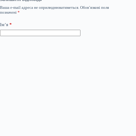
Ваша e-mail адреса не оприлюднюватиметься.
Обов’язкові поля
позначені
*
Ім’я
*
Email
*
Сайт
Додати коментар
*