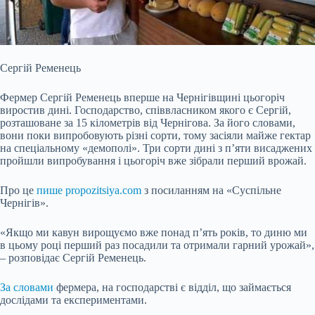
Сергій Ременець
Фермер Сергій Ременець вперше на Чернігівщині цьогоріч
виростив дині. Господарство, співвласником якого є Сергій,
розташоване за 15 кілометрів від Чернігова. За його словами,
вони поки випробовують різні сорти, тому засіяли майже гектар
на спеціальному «демополі». Три сорти дині з п’яти висаджених
пройшли випробування і цьогоріч вже зібрали перший врожай.
Про це
пише propozitsiya.com
з посиланням на «Суспільне
Чернігів».
«Якщо ми кавун вирощуємо вже понад п’ять років, то диню ми
в цьому році перший раз посадили та отримали гарний урожай»,
– розповідає Сергій Ременець.
За словами
фермера, на господарстві є відділ, що займається
дослідами та експериментами.