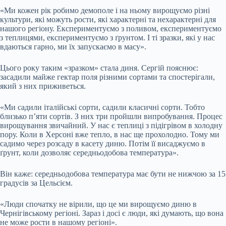
«Ми кожен рік робимо демополе і на ньому вирощуємо різні
культури, які можуть рости, які характерні та нехарактерні для
нашого регіону. Експериментуємо з поливом, експериментуємо
з теплицями, експериментуємо з ґрунтом. І ті зразки, які у нас
вдаються гарно, ми їх запускаємо в масу».
Цього року таким «зразком» стала диня. Сергій пояснює:
засадили майже гектар поля різними сортами та спостерігали,
який з них приживеться.
«Ми садили італійські сорти, садили класичні сорти. Тобто
близько п’яти сортів. З них три пройшли випробування. Процес
вирощування звичайний. У нас є теплиці з підігрівом в холодну
пору. Коли в Херсоні вже тепло, в нас ще прохолодно. Тому ми
садимо через розсаду в касету диню. Потім її висаджуємо в
ґрунт, коли дозволяє середньодобова температура».
Він каже: середньодобова температура має бути не нижчою за 15
градусів за Цельсієм.
«Люди спочатку не вірили, що це ми вирощуємо диню в
Чернігівському регіоні. Зараз і досі є люди, які думають, що вона
не може рости в нашому регіоні».