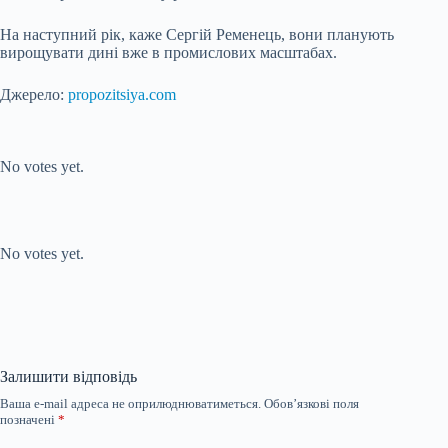
На наступний рік, каже Сергій Ременець, вони планують
вирощувати дині вже в промислових масштабах.
Джерело:
propozitsiya.com
Submit Rating
Rate this item:
No votes yet.
Submit Rating
Rate this item:
No votes yet.
Залишити відповідь
Ваша e-mail адреса не оприлюднюватиметься.
Обов’язкові поля
позначені
*