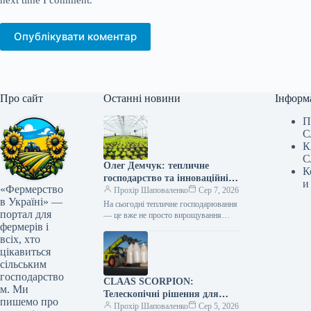
Опублікувати коментар
Про сайт
Останні новини
Інформ
П
С
К
С
Олег Демчук: тепличне
К
господарство та інноваційні
и
«Фермерство
центри в Україні
Прохір Шаповаленко
Сер 7, 2026
в Україні» —
На сьогодні тепличне господарювання
портал для
— це вже не просто вирощування
фермерів і
продукції, а й застосування сучасних
технологій та цифрових інструментів,
всіх, хто
що…
цікавиться
сільським
господарство
CLAAS SCORPION:
м. Ми
Телескопічні рішення для
пишемо про
ефективного агрологістичного
Прохір Шаповаленко
Сер 5, 2026