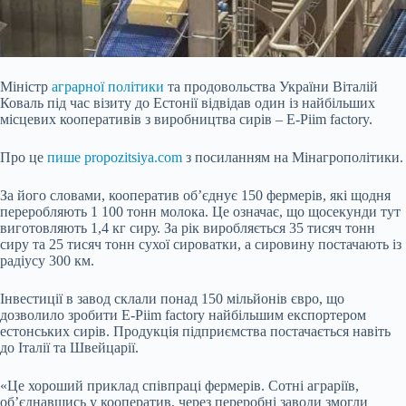
Міністр
аграрної політики
та продовольства України Віталій
Коваль під час візиту до Естонії відвідав один із найбільших
місцевих кооперативів з виробництва сирів – E-Piim factory.
Про це
пише propozitsiya.com
з посиланням на Мінагрополітики.
За його словами, кооператив об’єднує 150 фермерів, які щодня
переробляють 1 100 тонн молока. Це означає, що щосекунди тут
виготовляють 1,4 кг сиру. За рік виробляється 35 тисяч тонн
сиру та 25 тисяч тонн сухої сироватки, а сировину постачають із
радіусу 300
км.
Інвестиції в завод склали понад 150 мільйонів євро, що
дозволило зробити E-Piim factory найбільшим експортером
естонських сирів. Продукція підприємства постачається навіть
до Італії та Швейцарії.
«Це хороший приклад співпраці фермерів. Сотні аграріїв,
об’єднавшись у кооператив, через переробні заводи змогли