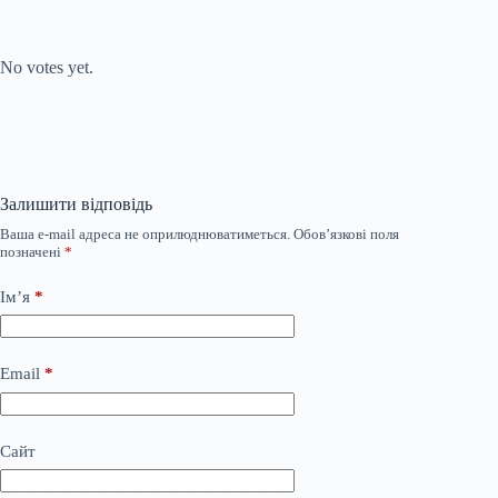
Submit Rating
Rate this item:
No votes yet.
Залишити відповідь
Ваша e-mail адреса не оприлюднюватиметься.
Обов’язкові поля
позначені
*
Ім’я
*
Email
*
Сайт