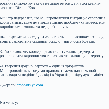
розвинути молочну галузь не лише регіону, а й усієї країни», –
зазначив Віталій Коваль.
Міністр підкреслив, що Мінагрополітики підтримує створення
кооперативів, адже це вирішує давню проблему суперечок між
виробниками молока та переробниками.
«Коли фермери об’єднуються і стають співвласниками заводу,
вони працюють на спільний успіх», – наголосив Коваль.
За його словами, кооперація дозволить малим фермерам
розширювати виробництво та розвивати глибинну переробку.
«Створення доданої вартості – один із пріоритетів
Мінагрополітики. Тому ми працюватимемо над тим, щоб
запровадити подібний досвід і в Україні», – підсумував міністр.
Джерело:
propozitsiya.com
Submit Rating
Rate this item:
No votes yet.