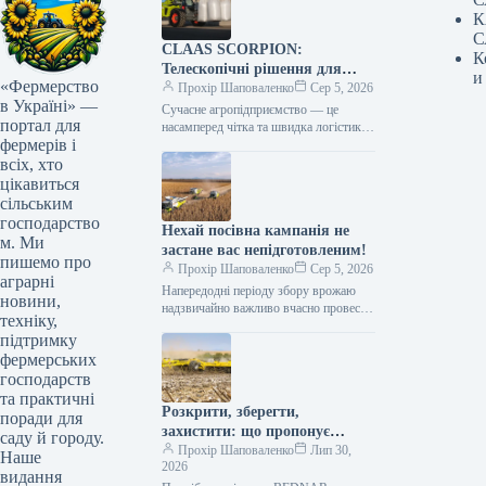
К
С
CLAAS SCORPION:
К
Телескопічні рішення для
и
«Фермерство
ефективного агрологістичного
Прохір Шаповаленко
Сер 5, 2026
в Україні» —
менеджменту
Сучасне агропідприємство — це
портал для
насамперед чітка та швидка логістика.
фермерів і
Будь то заготівля кормів, перевалка
тисяч тонн зерна, робота з
всіх, хто
біогазовими…
цікавиться
сільським
господарство
Нехай посівна кампанія не
м. Ми
застане вас непідготовленим!
пишемо про
Прохір Шаповаленко
Сер 5, 2026
аграрні
Напередодні періоду збору врожаю
новини,
надзвичайно важливо вчасно провести
техніку,
огляд комбайна та заздалегідь
підтримку
виконати всі процедури планового
фермерських
технічного
обслуговування.Оптимальним
господарств
вибором є…
та практичні
Розкрити, зберегти,
поради для
захистити: що пропонує
саду й городу.
обробка рослинних залишків
Прохір Шаповаленко
Лип 30,
Наше
2026
котками BEDNAR TILLCUT
видання