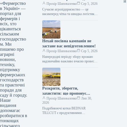
и
«Фермерство
ефективного агрологістичного
Прохір Шаповаленко
Сер 5, 2026
в Україні» —
менеджменту
Сучасне агропідприємство — це
портал для
насамперед чітка та швидка логістика.
фермерів і
Будь то заготівля кормів, перевалка
тисяч тонн зерна, робота з
всіх, хто
біогазовими…
цікавиться
сільським
господарство
Нехай посівна кампанія не
м. Ми
застане вас непідготовленим!
пишемо про
Прохір Шаповаленко
Сер 5, 2026
аграрні
Напередодні періоду збору врожаю
новини,
надзвичайно важливо вчасно провести
техніку,
огляд комбайна та заздалегідь
підтримку
виконати всі процедури планового
фермерських
технічного
обслуговування.Оптимальним
господарств
вибором є…
та практичні
Розкрити, зберегти,
поради для
захистити: що пропонує
саду й городу.
обробка рослинних залишків
Прохір Шаповаленко
Лип 30,
Наше
2026
котками BEDNAR TILLCUT
видання
Подрібнюючі котки BEDNAR
допомагає
TILLCUT є продуктивними
розбиратися в
машинами, призначеними для
тонкощах
механічної обробки рослинних
сільського
залишків, покривних культур та