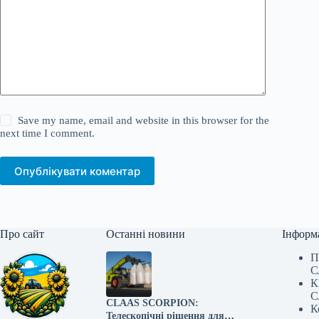
Save my name, email and website in this browser for the
next time I comment.
Опублікувати коментар
Про сайт
Останні новини
Інформ
П
С
К
С
CLAAS SCORPION:
К
Телескопічні рішення для