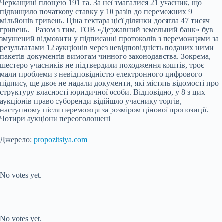
Черкащині площею 191 га. За неї змагалися 21 учасник, що
підвищило початкову ставку у 10 разів до переможних 9
мільйонів гривень. Ціна гектара цієї ділянки досягла 47 тисяч
гривень. Разом з тим, ТОВ «Державний земельний банк» був
змушений відмовити у підписанні протоколів з переможцями за
результатами 12 аукціонів через невідповідність поданих ними
пакетів документів вимогам чинного законодавства. Зокрема,
шестеро учасників не підтвердили походження коштів, троє
мали проблеми з невідповідністю електронного цифрового
підпису, ще двоє не надали документи, які містять відомості про
структуру власності юридичної особи. Відповідно, у 8 з цих
аукціонів право суборенди відійшло учаснику торгів,
наступному після переможця за розміром цінової пропозиції.
Чотири аукціони переоголошені.
Джерело:
propozitsiya.com
Submit Rating
Rate this item:
No votes yet.
Submit Rating
Rate this item:
No votes yet.