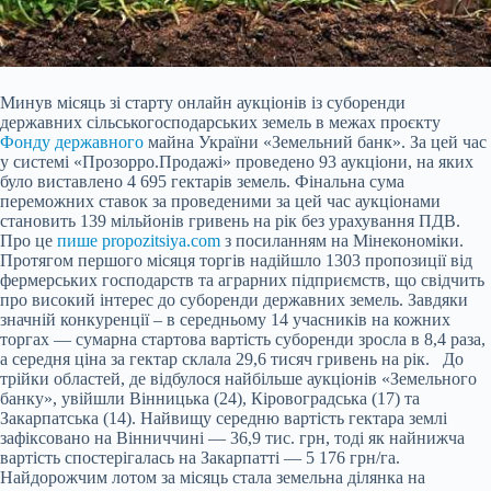
Минув місяць зі старту онлайн аукціонів із суборенди
державних сільськогосподарських земель в межах проєкту
Фонду державного
майна України «Земельний банк». За цей час
у системі «Прозорро.Продажі» проведено 93 аукціони, на яких
було виставлено 4 695 гектарів земель. Фінальна сума
переможних ставок за проведеними за цей час аукціонами
становить 139 мільйонів гривень на рік без урахування ПДВ.
Про це
пише propozitsiya.com
з посиланням на Мінекономіки.
Протягом першого місяця торгів надійшло
1303 пропозиції від
фермерських господарств та аграрних підприємств, що свідчить
про високий інтерес до суборенди державних земель. Завдяки
значній конкуренції – в середньому 14 учасників на кожних
торгах — сумарна стартова вартість суборенди зросла в 8,4 раза,
а середня ціна за гектар склала 29,6 тисяч гривень на рік. До
трійки областей, де відбулося найбільше аукціонів «Земельного
банку», увійшли Вінницька (24), Кіровоградська (17) та
Закарпатська (14). Найвищу середню вартість гектара землі
зафіксовано на Вінниччині — 36,9 тис. грн, тоді як найнижча
вартість спостерігалась на Закарпатті — 5 176 грн/га.
Найдорожчим лотом за місяць стала земельна ділянка на