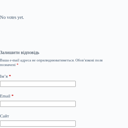
Submit Rating
Rate this item:
No votes yet.
Залишити відповідь
Ваша e-mail адреса не оприлюднюватиметься.
Обов’язкові поля
позначені
*
Ім’я
*
Email
*
Сайт