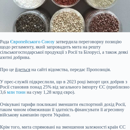
Рада
Європейського Союзу
затвердила переговорну позицію
щодо регламенту, який запровадить мита на решту
сільськогосподарської продукції з Росії та Білорусі, а також деякі
азотні добрива.
Про це
йдеться
на сайті відомства, передає Пропозиція.
У прес-службі підкреслили, що в 2023 році імпорт цих добрив з
Росії становив понад 25% від загального імпорту ЄС (приблизно
3,6
млн тонн
на суму 1,28 млрд євро).
Очікувані тарифи покликані зменшити експортний дохід Росії,
таким чином обмеживши її здатність
фінансувати її агресивну
військову кампанію проти України.
Крім того, мита спрямовані на зменшення залежності країн ЄС