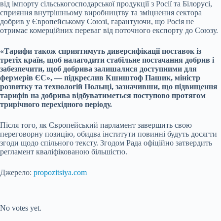
від імпорту сільськогосподарської продукції з Росії та Білорусі,
сприяння внутрішньому виробництву та зміцнення сектора
добрив у Європейському Союзі, гарантуючи, що Росія не
отримає комерційних переваг від поточного експорту до Союзу.
«Тарифи також сприятимуть диверсифікації поставок із
третіх країн, щоб налагодити стабільне постачання добрив і
забезпечити, щоб добрива залишалися доступними для
фермерів ЄС», — підкреслив Кшиштоф Пашик, міністр
розвитку та технологій Польщі, зазначивши, що підвищення
тарифів на добрива відбуватиметься поступово протягом
трирічного перехідного періоду.
Після того, як Європейський парламент завершить свою
переговорну позицію, обидва інститути повинні будуть досягти
згоди щодо спільного тексту. Згодом Рада офіційно затвердить
регламент кваліфікованою більшістю.
Джерело:
propozitsiya.com
Submit Rating
Rate this item:
No votes yet.