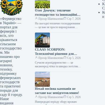
К
С
Олег Демчук: тепличне
К
господарство та інноваційні
и
«Фермерство
центри в Україні
Прохір Шаповаленко
Сер 7, 2026
в Україні» —
На сьогодні тепличне господарювання
портал для
— це вже не просто вирощування
фермерів і
продукції, а й застосування сучасних
технологій та цифрових інструментів,
всіх, хто
що…
цікавиться
сільським
господарство
CLAAS SCORPION:
м. Ми
Телескопічні рішення для
пишемо про
ефективного агрологістичного
Прохір Шаповаленко
Сер 5, 2026
аграрні
менеджменту
Сучасне агропідприємство — це
новини,
насамперед чітка та швидка логістика.
техніку,
Будь то заготівля кормів, перевалка
підтримку
тисяч тонн зерна, робота з
фермерських
біогазовими…
господарств
та практичні
Нехай посівна кампанія не
поради для
застане вас непідготовленим!
саду й городу.
Прохір Шаповаленко
Сер 5, 2026
Наше
Напередодні періоду збору врожаю
видання