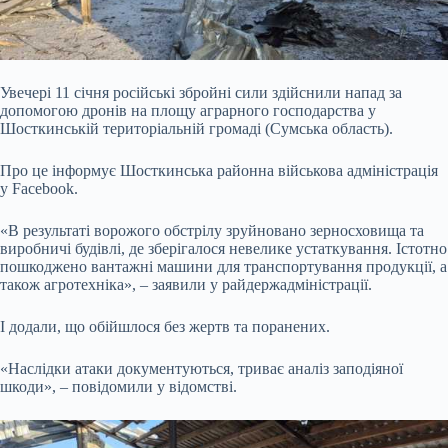
Увечері 11 січня російські збройні сили здійснили напад за
допомогою дронів на площу аграрного господарства у
Шосткинській територіальній громаді (Сумська область).
Про це інформує Шосткинська районна військова адміністрація
у Facebook.
«В результаті ворожого обстрілу зруйновано зерносховища та
виробничі будівлі, де зберігалося невелике устаткування. Істотно
пошкоджено вантажні машини для транспортування продукції, а
також агротехніка», – заявили у райдержадміністрації.
І додали, що обійшлося без жертв та поранених.
«Наслідки атаки документуються, триває аналіз заподіяної
шкоди», – повідомили у відомстві.