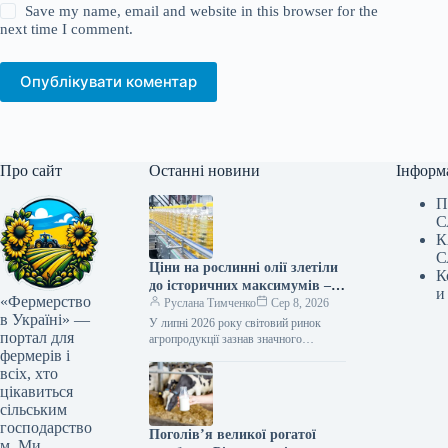
Save my name, email and website in this browser for the
next time I comment.
Опублікувати коментар
Про сайт
Останні новини
Інформ
П
С
К
С
Ціни на рослинні олії злетіли
К
до історичних максимумів –
и
«Фермерство
оцінка FAO
Руслана Тимченко
Сер 8, 2026
в Україні» —
У липні 2026 року світовий ринок
портал для
агропродукції зазнав значного
фермерів і
зростання вартості рослинних олій. За
даними Продовольчої та
всіх, хто
сільськогосподарської організації
цікавиться
ООН…
сільським
господарство
Поголів’я великої рогатої
м. Ми