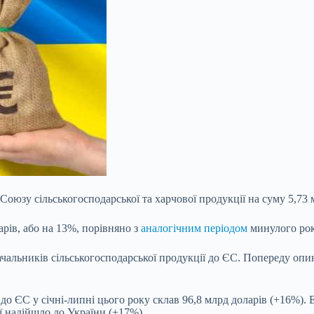
оюзу сільськогосподарської та харчової продукції на суму 5,73 
арів, або на 13%, порівняно з
аналогічним періодом
минулого рок
ачальників сільськогосподарської продукції до ЄС. Попереду опин
до ЄС у січні-липні цього року склав 96,8 млрд доларів (+16%). Е
ї надійшло до України (+17%).