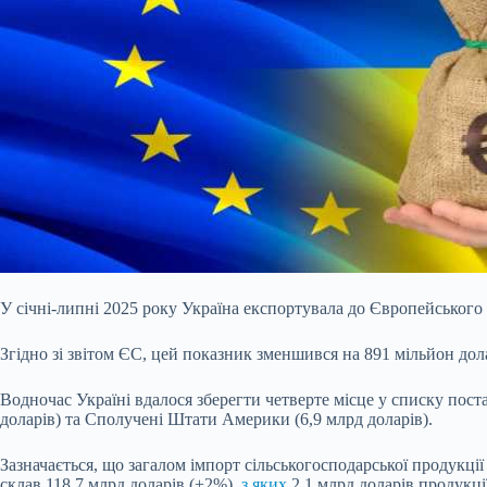
У січні-липні 20
25 року Україна експортувала до Європейського С
Згідно зі звітом ЄС, цей показник зменшився на 891 мільйон дол
Водночас Україні вдалося зберегти четверте місце у списку пост
доларів) та Сполучені Штати Америки (6,9 млрд доларів).
Зазначається, що загалом імпорт сільськогосподарської продукції 
склав 118,7 млрд доларів (+2%),
з яких
2,1 млрд доларів продукці