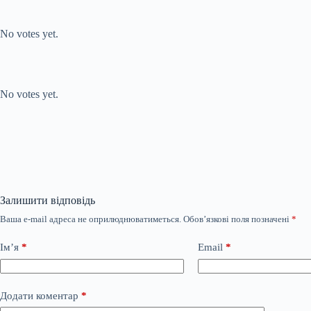
Submit Rating
Rate this item:
No votes yet.
Submit Rating
Rate this item:
No votes yet.
Залишити відповідь
Ваша e-mail адреса не оприлюднюватиметься.
Обов’язкові поля позначені
*
Ім’я
*
Email
*
Додати коментар
*