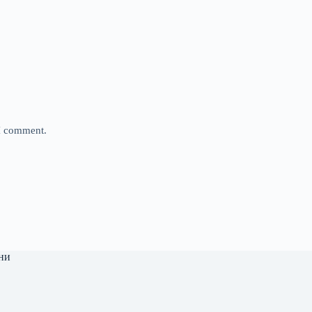
 I comment.
ни