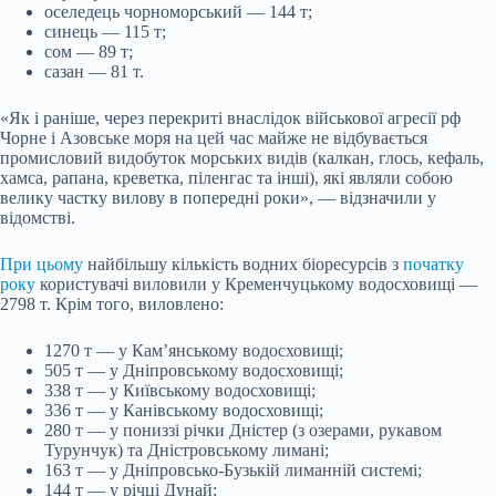
оселедець чорноморський — 144 т;
синець — 115 т;
сом — 89 т;
сазан — 81 т.
«Як і раніше, через перекриті внаслідок військової агресії рф
Чорне і Азовське моря на цей час майже не відбувається
промисловий видобуток морських видів (калкан, глось, кефаль,
хамса, рапана, креветка, піленгас та інші), які являли собою
велику частку вилову в попередні роки», — відзначили у
відомстві.
При цьому
найбільшу кількість водних біоресурсів з
початку
року
користувачі виловили у Кременчуцькому водосховищі —
2798 т. Крім того, виловлено:
1270 т — у Кам’янському водосховищі;
505 т — у Дніпровському водосховищі;
338 т — у Київському водосховищі;
336 т — у Канівському водосховищі;
280 т — у пониззі річки Дністер (з озерами, рукавом
Турунчук) та Дністровському лимані;
163 т — у Дніпровсько-Бузькій лиманній системі;
144 т — у річці Дунай;