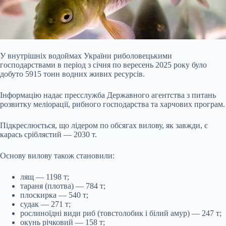
У внутрішніх водоймах України риболовецькими
господарствами в період з січня по вересень 2025 року було
добуто 5915 тонн водних живих ресурсів.
Інформацію надає пресслужба Державного агентства з питань
розвитку меліорації, рибного господарства та харчових програм.
Підкреслюється, що лідером по обсягах вилову, як завжди, є
карась сріблястий — 2030 т.
Основу вилову також становили:
лящ — 1198 т;
тараня (плотва) — 784 т;
плоскирка — 540 т;
судак — 271 т;
рослиноїдні види риб (товстолобик і білий амур) — 247 т;
окунь річковий — 158 т;