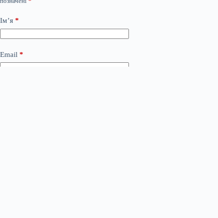
позначені
*
Ім’я
*
Email
*
Сайт
Додати коментар
*