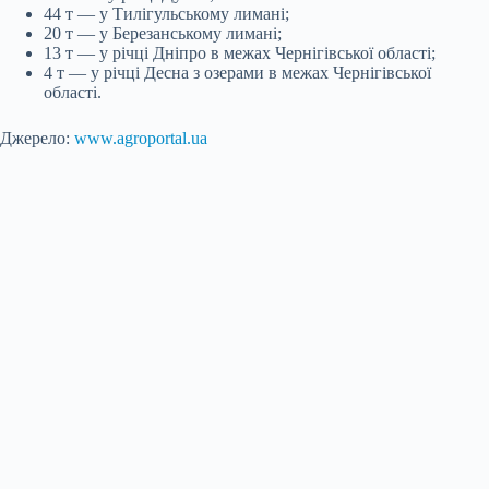
44 т — у Тилігульському лимані;
20 т — у Березанському лимані;
13 т — у річці Дніпро в межах Чернігівської області;
4 т — у річці Десна з озерами в межах Чернігівської
області.
Джерело:
www.agroportal.ua