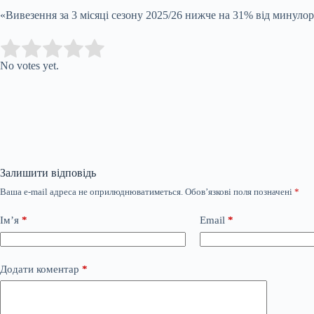
«Вивезення за 3 місяці сезону 2025/26 нижче на 31% від минулор
Submit Rating
Rate this item:
No votes yet.
Залишити відповідь
Ваша e-mail адреса не оприлюднюватиметься.
Обов’язкові поля позначені
*
Ім’я
*
Email
*
Додати коментар
*