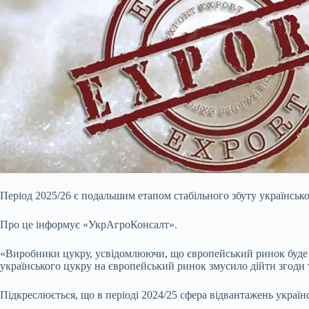
Період 2025/26 є подальшим етапом стабільного збуту українськ
Про це інформує «УкрАгроКонсалт».
«Виробники цукру, усвідомлюючи, що європейський ринок буде м
українського цукру на європейський ринок змусило дійти згоди т
Підкреслюється, що в періоді 20
24/25 сфера відвантажень україн