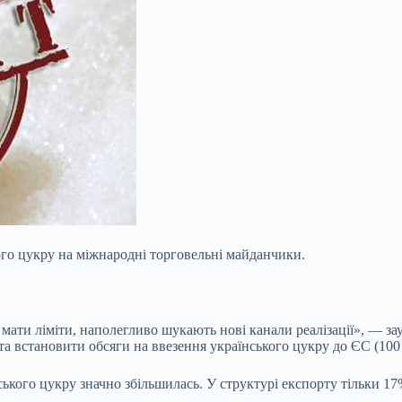
ого цукру на міжнародні торговельні майданчики.
ати ліміти, наполегливо шукають нові канали реалізації», — за
а встановити обсяги на ввезення українського цукру до ЄС (100 т
ського цукру значно збільшилась. У структурі експорту тільки 