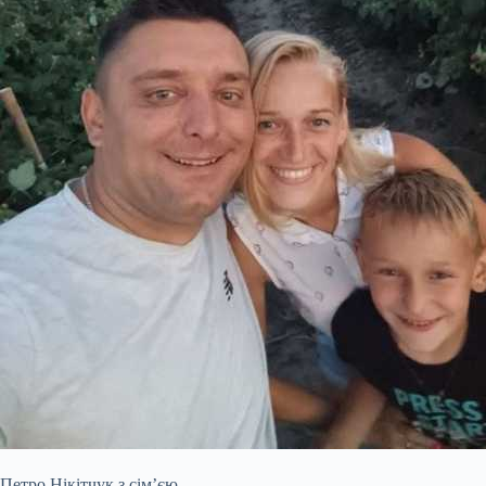
Петро Нікітчук з сім’єю