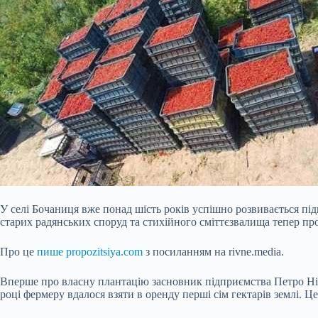
У селі Бочаниця вже понад шість років успішно розвивається під
старих радянських споруд та стихійного сміттєзвалища тепер про
Про це
пише propozitsiya.com
з посиланням на rivne.media.
Вперше про власну плантацію засновник підприємства Петро Нікі
році фермеру вдалося взяти в оренду перші сім гектарів землі. Ц