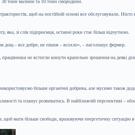
, 30 тонн малини та 10 тонн смородини.
трактористів, щоб на постійній основі все обслуговували. Ніхто н
у, яка, зі слів підприємця, останні роки стає більш відчутною.
ов дощ – все добре, не пішов – всохло», – наголошує фермер.
 працівники не встигли кинути крапельне зрошення на деякі діля
 використовуємо більше органічні добрива, але мусимо також дода
ливості та планує розвиватись. В найближчій перспективі – обл
, щоб мати більше свободи, враховуючи енергетичну ситуацію в к