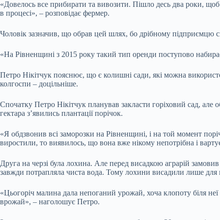
«Довелось все прибирати та вивозити. Пішло десь два роки, щоб 
в процесі», – розповідає фермер.
Чоловік зазначив, що обрав цей шлях, бо дрібному підприємцю ск
«На Рівненщині з 2015 року такий тип оренди поступово набирає
Петро Нікітчук пояснює, що є колишні сади, які можна використ
колгоспи – доцільніше.
Спочатку Петро Нікітчук планував закласти горіховий сад, але о
гектара з’явились плантації порічок.
«Я обдзвонив всі заморозки на Рівненщині, і на той момент порі
виростили, то виявилось, що вона вже нікому непотрібна і варту
Друга на черзі була лохина. Але перед висадкою аграрій замовив а
завжди потрапляла чиста вода. Тому лохини висадили лише для п
«Цьогоріч малина дала непоганий урожай, хоча клопоту біля неї ви
врожай», – наголошує Петро.