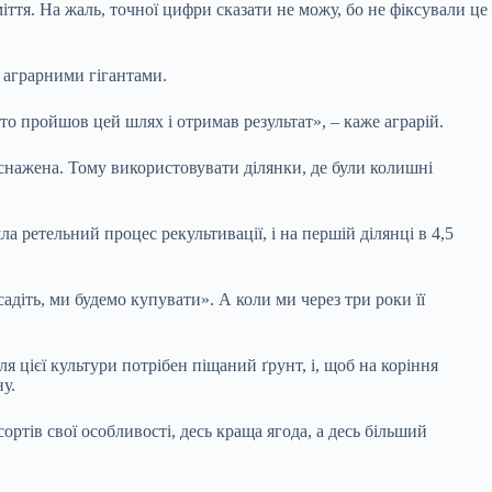
ття. На жаль, точної цифри сказати не можу, бо не фіксували це
и аграрними гігантами.
о пройшов цей шлях і отримав результат», – каже аграрій.
иснажена. Тому використовувати ділянки, де були колишні
 ретельний процес рекультивації, і на першій ділянці в 4,5
адіть, ми будемо купувати». А коли ми через три роки її
я цієї культури потрібен піщаний ґрунт, і, щоб на коріння
у.
ортів свої особливості, десь краща ягода, а десь більший