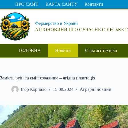
Перейти
ПРО САЙТ
КАРТА САЙТУ
Контакти
до
вмісту
Фермерство в Україні
АГРОНОВИНИ ПРО СУЧАСНЕ СІЛЬСЬКЕ 
ГОЛОВНА
Новини
Сільгосптехніка
Замість руїн та сміттєзвалища – ягідна плантація
Ігор Корпало
15.08.2024
Аграрні новини