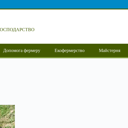
ГОСПОДАРСТВО
Допомога фермеру
Екофермерство
Майстерня