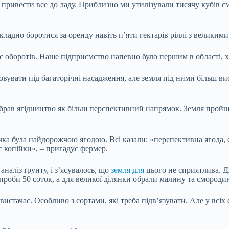
привести все до ладу. Приблизно ми утилізували тисячу кубів смі
ладно боротися за оренду навіть п’яти гектарів ріллі з великим
 оборотів. Наше підприємство напевно було першим в області, хт
овувати під багаторічні насадження, але земля під ними більш в
брав ягідництво як більш перспективний напрямок. Земля пройшла
чка була найдорожчою ягодою. Всі казали: «перспективна ягода, с
є копійки», – пригадує фермер.
наліз ґрунту, і з’ясувалось, що
земля для
цього не сприятлива. Дл
роби 50 соток, а для великої ділянки обрали малину та смородин
стачає. Особливо з сортами, які треба підв’язувати. Але у всіх с