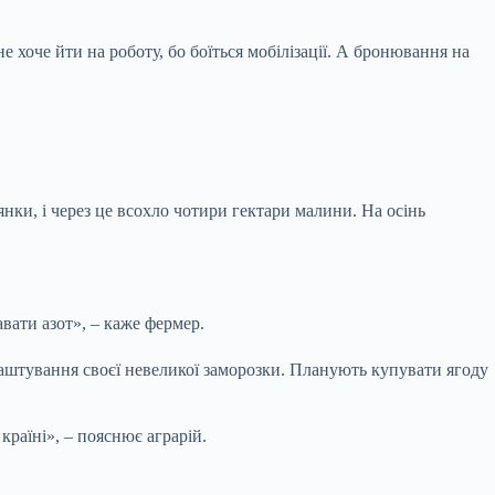
е хоче йти на роботу, бо боїться мобілізації. А бронювання на
нки, і через це всохло чотири гектари малини. На осінь
вати азот», – каже фермер.
аштування своєї невеликої заморозки. Планують купувати ягоду
раїні», – пояснює аграрій.