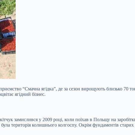
приємство “Смачна ягідка”, де за сезон вирощують близько 70 то
цвітає ягідний бізнес.
тчук замислився у 2009 році, коли поїхав в Польщу на заробітки
е була територія колишнього колгоспу. Окрім фундаментів старих 