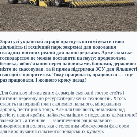
Зараз усі українські аграрії прагнуть оптимізувати свою
діяльність (і технічний парк зокрема) для подолання
складних воєнних реалій для нашої держави. Адже сільське
господарство не можна поставити на паузу: продовольча
безпека, зобов’язання перед пайовиками, банками, державою
ніхто не скасовував, та й пряма підтримка ЗСУ для більшості
сьогодні є пріоритетом. Тому працювати, працювати — і ще
раз працювати. І жодного кроку назад!
Для багатьох вітчизняних фермерів сьогодні гостро стоїть і
питання переходу до ресурсозберігаючих технологій. Хтось
ставить на перший план економію пального, мінеральних
добрив, пестицидів тощо. Але для більшості, незалежно від
регіону нашої країни, найактуальнішим є подолання кліматичної
залежності, а точніше — забезпечення раціонального
використання вологи, яка є головним обмежуючим фактором
для вирощування сільськогосподарських культур.