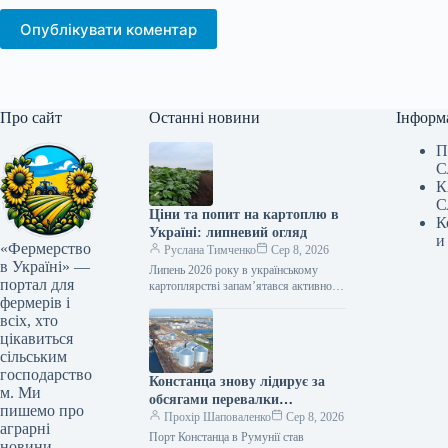
Опублікувати коментар
Про сайт
Останні новини
Інформ
П
С
К
С
Ціни та попит на картоплю в
К
Україні: липневий огляд
и
«Фермерство
Руслана Тимченко
Сер 8, 2026
в Україні» —
Липень 2026 року в українському
портал для
картоплярстві запам’ятався активною
фермерів і
професійною освітою для виробників,
презентацією першого
всіх, хто
загальнонаціонального дослідження
цікавиться
споживання картоплі, сезонним
сільським
зниженням…
господарство
Констанца знову лідирує за
м. Ми
обсягами перевалки
пишемо про
українських вантажів
Прохір Шаповаленко
Сер 8, 2026
аграрні
Порт Констанца в Румунії став
новини,