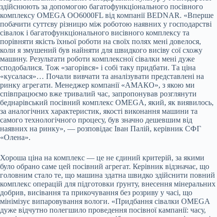
здійснюють за допомогою багатофункціонального посівного
комплексу OMEGA OO6000FL від компанії BEDNAR. «Вперше
побачити суттєву різницю між роботою наявних у господарстві
сівалок і багатофункціонального висівного комплексу та
порівняти якість їхньої роботи на своїх полях мені довелося,
коли я змушений був найняти для швидкого висіву сої схожу
машину. Результати роботи комплексної сівалки мені дуже
сподобалися. Тож «загорівся» і собі таку придбати. Та ціна
«кусалася»… Почали вивчати та аналізувати представлені на
ринку агрегати. Менеджер компанії «АМАКО», з якою ми
співпрацюємо вже тривалий час, запропонував розглянути
беднарівський посівний комплекс OMEGA, який, як виявилось,
за аналогічних характеристик, якості виконання машини та
самого технологічного процесу, був значно дешевшим від
наявних на ринку», — розповідає Іван Палій, керівник СФГ
«Олена».
Хороша ціна на комплекс — це не єдиний критерій, за якими
було обрано саме цей посівний агрегат. Керівник відзначає, що
головним стало те, що машина здатна швидко здійснити повний
комплекс операцій для підготовки ґрунту, внесення мінеральних
добрив, висівання та прикочування без розриву у часі, що
мінімізує випаровування вологи. «Придбання сівалки OMEGA
дуже відчутно полегшило проведення посівної кампанії: часу,