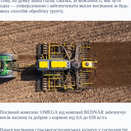
Тому, на думку Івана Палія, сівалка, за можливості, має бути
одна — універсальною і забезпечувати якісне висівання за будь-
яких способів обробітку ґрунту.
Посівний комплекс OMEGA від компанії BEDNAR забезпечує
висів насіння та добрив з нормою від 0,6 до 650 кг/га
Наразі висівання сільськогосподарських культур у господарстві