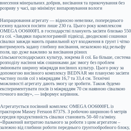
внесення мінеральних добрив, висівання та прикочування без
розриву у часі, що мінімізує випаровування вологи
Напрацювання агрегату — відносно невелике, попереднього
сезону вдалося посіяти лише 230 га. Цього року комплексом
OMEGA OO6000FL в господарстві планують засіяти близько 550
га сої. «Завдяки паралелограмній підвісці, дводискові сошники
сівалки завжди мають правильний кут входження в ґрунт і чітко
витримують задану глибину висівання, незалежно від рельєфу
поля, що дуже важливо за висівання різних
сільськогосподарських культур, зокрема й сої. Ба більше, система
розподілу насіння між сошниками дає змогу без проблем
змінювати ширину міжряддя висівних культур. Цього року за
допомогою висівного комплексу BEDNAR ми плануємо засіяти
частину полів сої з міжряддям 16,7 та 33,4 см. Технічні
можливості агрегату дають змогу це зробити. Також будемо
експериментувати посів із міжряддям 70 см наявною сівалкою
точного висіву», — інформує керівник.
Агрегатується посівний комплекс OMEGA OO6000FL із
трактором Massey Fersuon 8737S. З робочою шириною 6 метрів
середня продуктивність сівалки становить 50–60 га/зміну.
«Вражений витратою пального за роботи з цим агрегатом –
залежно від глибини роботи переднього ґрунтообробного блоку,