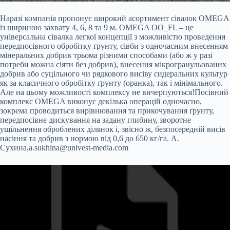
Наразі компанія пропонує широкий асортимент сівалок OMEGA
із шириною захвату 4, 6, 8 та 9 м. OMEGA OO_FL – це
універсальна сівалка легкої концепції з можливістю проведення
передпосівного обробітку ґрунту, сівби з одночасним внесенням
мінеральних добрив трьома різними способами (або ж у разі
потреби можна сіяти без добрив), внесення мікрогранульованих
добрив або суцільного чи рядкового висіву сидеральних культур
як за класичного обробітку ґрунту (оранка), так і мінімального.
Але на цьому можливості комплексу не вичерпуються!Посівний
комплекс OMEGA виконує декілька операцій одночасно,
зокрема проводиться вирівнювання та прикочування ґрунту,
передпосівне дискування на задану глибину, зворотне
ущільнення оброблених ділянок і, звісно ж, безпосередній висів
насіння та добрив з нормою від 0,6 до 650 кг/га. А.
Сухина,
a.sukhina@univest-media.com