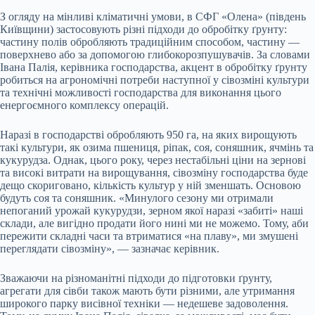
З огляду на мінливі кліматичні умови, в СФГ «Олена» (південь
Київщини) застосовують різні підходи до обробітку ґрунту:
частину полів обробляють традиційним способом, частину —
поверхнево або за допомогою глибокорозпушувачів. За словами
Івана Палія, керівника господарства, акцент в обробітку ґрунту
робиться на агрономічні потреби наступної у сівозміні культури
та технічні можливості господарства для виконання цього
енергоємного комплексу операцій.
Наразі в господарстві обробляють 950 га, на яких вирощують
такі культури, як озима пшениця, ріпак, соя, соняшник, ячмінь та
кукурудза. Однак, цього року, через нестабільні ціни на зернові
та високі витрати на вирощування, сівозміну господарства буде
дещо скориговано, кількість культур у ній зменшать. Основою
будуть соя та соняшник. «Минулого сезону ми отримали
непоганий урожай кукурудзи, зерном якої наразі «забиті» наші
склади, але вигідно продати його нині ми не можемо. Тому, аби
пережити складні часи та втриматися «на плаву», ми змушені
переглядати сівозміну», — зазначає керівник.
Зважаючи на різноманітні підходи до підготовки ґрунту,
агрегати для сівби також мають бути різними, але утримання
широкого парку висівної техніки — недешеве задоволення.