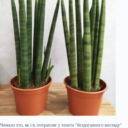
Чимало хто, як і я, потрапляє у тенета "бездоганного вигляду"