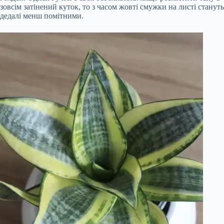
зовсім затінений куток, то з часом жовті смужки на листі стануть
дедалі менш помітними.