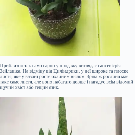
Приблизно так само гарно у продажу виглядає сансевієрія
Зейланіка. На відміну від Циліндрики, у неї широке та плоске
листя, яке у вазоні росте охайним віялом. Зріла ж рослина має
таке саме листя, але воно набагато довше і нагадує всім відомий
щучий хвіст або тещин язик.