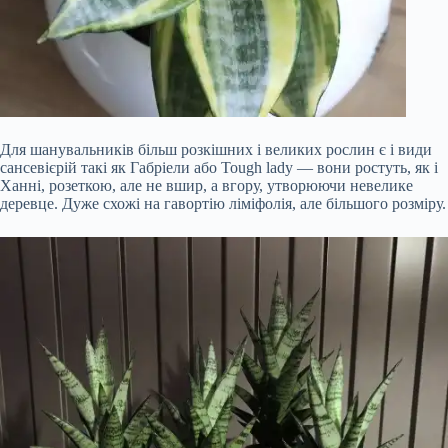
Для шанувальників більш розкішних і великих рослин є і види
сансевієрій такі як Габріели або Tough lady — вони ростуть, як і
Ханні, розеткою, але не вшир, а вгору, утворюючи невелике
деревце. Дуже схожі на гавортію ліміфолія, але більшого розміру.