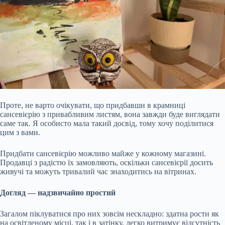
Проте, не варто очікувати, що придбавши в крамниці
сансевієрію з привабливим листям, вона завжди буде виглядати
саме так. Я особисто мала такий досвід, тому хочу поділитися
цим з вами.
Придбати сансевієрію можливо майже у кожному магазині.
Продавці з радістю їх замовляють, оскільки сансевієрії досить
живучі та можуть тривалий час знаходитись на вітринах.
Догляд — надзвичайно простий
Загалом піклуватися про них зовсім нескладно: здатна рости як
на освітленому місці, так і в затінку, легко
витримує відсутність