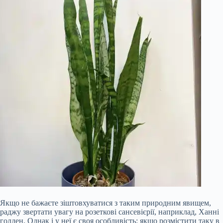
Якщо не бажаєте зіштовхуватися з таким природним явищем,
раджу звертати увагу на розеткові сансевієрії, наприклад, Ханні
голден. Однак і у неї є своя особливість: якщо розмістити таку в