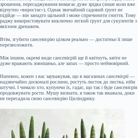
зрошення, пересаджування вимагає дуже зрідка (лише коли вже
відчутно «виростає»). Однак звичайний садовий ґрунт не
підійде — він занадто щільний і може спричинити гниття. Тому
раджу використовувати виключно легкий ґрунт для сукулентів з
якісним дренажем.
Втім, згубити сансевієрію цілком реально — достатньо її лише
перезволожити.
Між іншим, окремі види сансевієрій ще й квітнуть, квіти не
дуже вражають зовнішньо, але запах — просто неймовірний.
Напевно, кожен з вас зауважував, що в магазинах сансевієрії —
надзвичайно досконалі рослини, ростуть листок до листка, ніби
штучні. І чимало хто, купуючи їх, гадає, що так і буде сансевієрія
продовжувати рости. Мушу визнати, я також так вважала, доки
не пересадила свою сансевієрію Циліндрику.