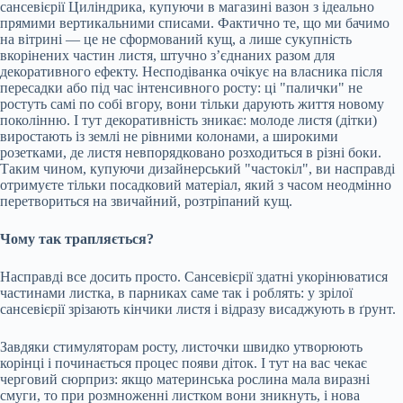
сансевієрії Циліндрика, купуючи в магазині вазон з ідеально
прямими вертикальними списами. Фактично те, що ми бачимо
на вітрині — це не сформований кущ, а лише сукупність
вкорінених частин листя, штучно з’єднаних разом для
декоративного ефекту. Несподіванка очікує на власника після
пересадки або під час інтенсивного росту: ці "палички" не
ростуть самі по собі вгору, вони тільки дарують життя новому
поколінню. І тут декоративність зникає: молоде листя (дітки)
виростають із землі не рівними колонами, а широкими
розетками, де листя невпорядковано розходиться в різні боки.
Таким чином, купуючи дизайнерський "частокіл", ви насправді
отримуєте тільки посадковий матеріал, який з часом неодмінно
перетвориться на звичайний, розтріпаний кущ.
Чому так трапляється?
Насправді все досить просто. Сансевієрії здатні укорінюватися
частинами листка, в парниках саме так і роблять: у зрілої
сансевієрії зрізають кінчики листя і відразу висаджують в ґрунт.
Завдяки стимуляторам росту, листочки швидко утворюють
корінці і починається процес появи діток. І тут на вас чекає
черговий сюрприз: якщо материнська рослина мала виразні
смуги, то при розмноженні листком вони зникнуть, і нова