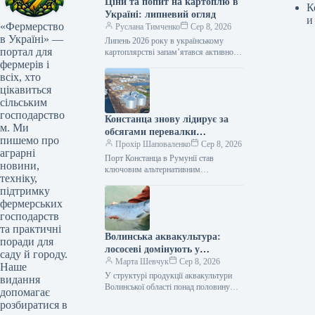
Ціни та попит на картоплю в
К
Україні: липневий огляд
и
«Фермерство
Руслана Тимченко
Сер 8, 2026
в Україні» —
Липень 2026 року в українському
портал для
картоплярстві запам’ятався активною
фермерів і
професійною освітою для виробників,
презентацією першого
всіх, хто
загальнонаціонального дослідження
цікавиться
споживання картоплі, сезонним
сільським
зниженням…
господарство
Констанца знову лідирує за
м. Ми
обсягами перевалки
пишемо про
українських вантажів
Прохір Шаповаленко
Сер 8, 2026
аграрні
Порт Констанца в Румунії став
новини,
ключовим альтернативним
техніку,
логістичним вузлом для українського
підтримку
агроекспорту. Розвиток цього
фермерських
маршруту, розширення логістичних
потужностей та підтримка…
господарств
та практичні
Волинська аквакультура:
поради для
лососеві домінують у
саду й городу.
продукції
Марта Шевчук
Сер 8, 2026
Наше
У структурі продукції аквакультури
видання
Волинської області понад половину
допомагає
становлять лососеві види риб. У 2025
розбиратися в
році їх виростили 226,9 т, що…