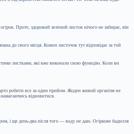
 огірок. Проте, здоровий зелений листок нічого не забирає, він
ана до свого місця. Кожен листочок тут відповідає за той
з тими листками, які вже виконали свою функцію. Коли ви
варто робити все за один прийом. Жоден живий організм не
, намагаючись відновитися.
ром, і ще день-два після того — воду не даю. Огіркове бадилля