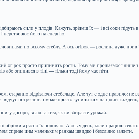
відбирають сили у плодів. Кажуть, зріжеш їх — і всі соки підуть в
 і перетворює його на енергію.
човинами по всьому стеблу. А ось огірок — рослина дуже прив’яз
нький огірок просто припинить рости. Тому ми прощаємося лише 
ів або опинився в тіні — тільки тоді йому час піти.
ом, старанно відрізаючи стебельце. Але тут є одне правило: не 
ля відчує потрясіння і може просто зупинитися на цілий тиждень
знизу догори, вслід за тим, як ви збираєте урожай.
ні обрізки я рясно їх поливаю. А ось у день, коли працюю секато
земля сприяє цим маленьким ранкам швидко і безслідно зажити.