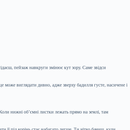
сідаєш, пейзаж навкруги змінює кут зору. Саме звідси
це може виглядати дивно, адже зверху бадилля густе, насичене і
 Коли нижні об’ємні листки лежать прямо на землі, там
 її під корінь стає набагато легше. Ти чітко бачиш, куди