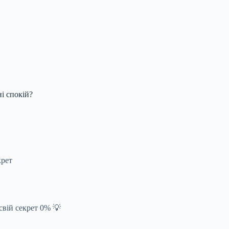
ні спокій?
крет
вій секрет 0% 💡