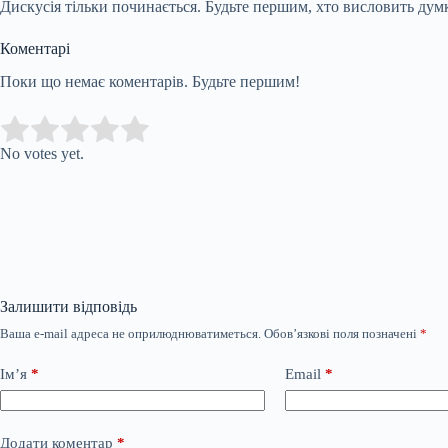
Дискусія тільки починається. Будьте першим, хто висловить дум
Коментарі
Поки що немає коментарів. Будьте першим!
Submit Rating
Rate this item:
No votes yet.
Залишити відповідь
Ваша e-mail адреса не оприлюднюватиметься.
Обов’язкові поля позначені
*
Ім’я
*
Email
*
Додати коментар
*