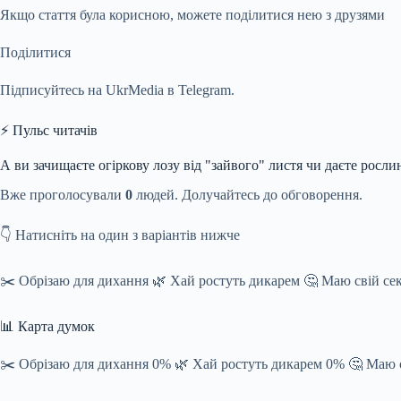
Якщо стаття була корисною, можете поділитися нею з друзями
Поділитися
Підписуйтесь на UkrMedia в Telegram.
⚡ Пульс читачів
А ви зачищаєте огіркову лозу від "зайвого" листя чи даєте росли
Вже проголосували
0
людей. Долучайтесь до обговорення.
👇 Натисніть на один з варіантів нижче
✂️ Обрізаю для дихання 🌿 Хай ростуть дикарем 🤔 Маю свій се
📊 Карта думок
✂️ Обрізаю для дихання 0% 🌿 Хай ростуть дикарем 0% 🤔 Маю с