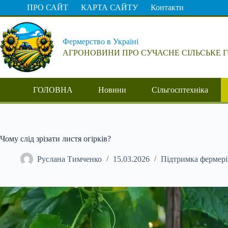
Перейти
ПРО САЙТ
КАРТА САЙТУ
Контакти
до
вмісту
Фермерство в Україні
АГРОНОВИНИ ПРО СУЧАСНЕ СІЛЬСЬКЕ 
ГОЛОВНА
Новини
Сільгосптехніка
Чому слід зрізати листя огірків?
Руслана Тимченко
15.03.2026
Підтримка фермері