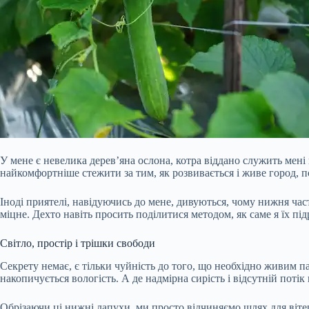
У мене є невелика дерев’яна ослона, котра віддано служить мені 
найкомфортніше стежити за тим, як розвивається і живе город, п
Іноді приятелі, навідуючись до мене, дивуються, чому нижня част
міцне. Дехто навіть просить поділитися методом,
як саме я їх пі
Світло, простір і трішки свободи
Секрету немає, є тільки чуйність до того, що необхідно живим п
накопичується вологість. А де надмірна сирість і відсутній поті
Обрізаючи ці нижні лапухи, ми просто відчиняємо шлях для вітер