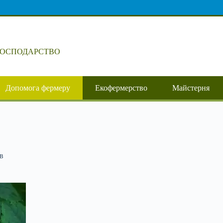
ГОСПОДАРСТВО
Допомога фермеру
Екофермерство
Майстерня
в