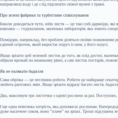
направляєш воду і де слід підсипати свіжої мульчі з трави.
Про зелені фабрики та турботливе співіснування
Інколи доводиться чути, ніби листя — це такі собі дармоїди, які 
навпаки — годувальник, маленька лабораторія, яка ловить сонце
Помідори, наприклад, без проблем діляться своїми поживними ре
єдиний огірочок, який виростає поруч із ним, у його пазусі.
Якщо зрізати цей зелений листок до того, як плід достиг, мале
зібрали врожай на нижньому рівні, а сам листок постарів, пожовт
Як не налякати бадилля
Сама обрізка — це неспішна робота. Робити це найкраще секатор
любить раптових змін. Якщо зрізати відразу багато листя, бадил
Два, максимум три листочки з однієї рослини за раз. Поступово, 
І ще одна невелика хитрість, яка допомагає рослинам. Напередод
дуже насичене соком, воно "плаче" на зрізах. Трохи підсушена 