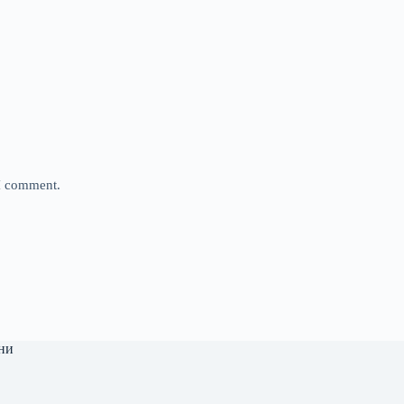
 I comment.
ни