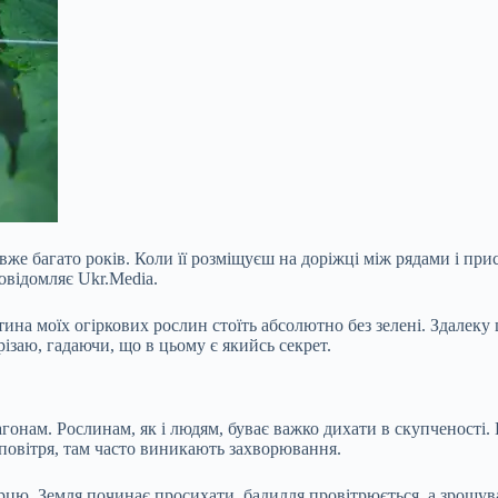
вже багато років. Коли її розміщуєш на доріжці між рядами і при
овідомляє Ukr.Media.
ина моїх огіркових рослин стоїть абсолютно без зелені. Здалеку 
дрізаю, гадаючи, що в цьому є якийсь секрет.
агонам. Рослинам, як і людям, буває важко дихати в скупченості.
к повітря, там часто виникають захворювання.
цю. Земля починає просихати, бадилля провітрюється, а зрошувати