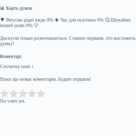
📊 Карта думок
🌳 Рятуємо рідні види 0% 🌵 Час для екзотики 0% 🤔 Шукаймо
інший шлях 0% 💡
Дискусія тільки розпочинається. Станьте першим, хто висловить
думку!
Коментарі
Спочатку нові ↕
Поки що немає коментарів. Будьте першим!
Submit Rating
Rate this item:
No votes yet.