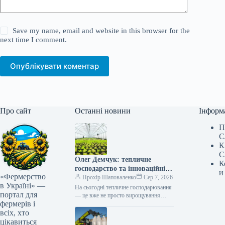
Save my name, email and website in this browser for the
next time I comment.
Опублікувати коментар
Про сайт
Останні новини
Інформ
П
С
К
С
Олег Демчук: тепличне
К
господарство та інноваційні
и
«Фермерство
центри в Україні
Прохір Шаповаленко
Сер 7, 2026
в Україні» —
На сьогодні тепличне господарювання
портал для
— це вже не просто вирощування
фермерів і
продукції, а й застосування сучасних
технологій та цифрових інструментів,
всіх, хто
що…
цікавиться