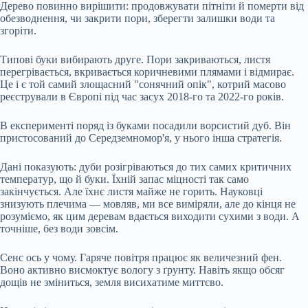
Дерево повинно вирішити: продовжувати пітніти й померти від
обезводнення, чи закрити пори, зберегти залишки води та
згоріти.
Типові буки вибирають друге. Пори закриваються, листя
перегрівається, вкривається коричневими плямами і відмирає.
Це і є той самий злощасний "сонячний опік", котрий масово
реєстрували в Європі під час засух 2018-го та 2022-го років.
В експерименті поряд із буками посадили ворсистий дуб. Він
пристосований до Середземномор'я, у нього інша стратегія.
Дані показують: дуби розігріваються до тих самих критичних
температур, що й буки. Їхній запас міцності так само
закінчується. Але їхнє листя майже не горить. Науковці
знизують плечима — мовляв, ми все виміряли, але до кінця не
розуміємо, як цим деревам вдається виходити сухими з води. А
точніше, без води зовсім.
Сенс ось у чому. Гаряче повітря працює як величезний фен.
Воно активно висмоктує вологу з ґрунту. Навіть якщо обсяг
дощів не зміниться, земля висихатиме миттєво.