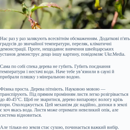
Нас раз у раз залякують всесвітнім обсмаженням. Додаткові п'ять
градусів до звичайної температури, переляк, кліматичні
демонстрації. Проте, нещодавнє вивчення швейцарських
установ демонструє дещо іншу картину, повідомляє Ukr.Media.
Сама по собі спека дерева не губить. Губить поєднання
температури і нестачі води. Наче тебе ув’язнили в сауні й
прибрали пляшку з мінеральною водою.
Фізика проста. Дерева пітніють. Науковою мовою —
транспірують. Під прямим промінням листя легко розігрівається
до
40-45°C. Щоб не зваритися, дерево випаровує вологу крізь
пори. Охолоджується. Цей механізм діє надійно, допоки в землі
є хоч якась вода. Листя може отримати невеликий опік, але
система відновиться.
Але тільки-но земля стає сухою, починається важкий вибір.