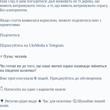
Нам слід із цим погодитися: далі виживуть не ті дерева, що
вміють витримувати тепло, а ті, що вміють витримувати спрагу.
Без альтернатив.
Якщо стаття виявилася корисною, можете поділитися нею з
приятелями
Поділитися
Підписуйтесь на UkrMedia в Telegram.
⚡ Пульс читачів
Чи готові ви до того, що наші звичні парки назавжди зміняться
на південні колючки?
Вже проголосували
0
людей. Приєднуйтесь до обговорення.
👇 Натисніть на один з варіантів нижче
🌳 Рятуємо рідні види 🌵 Час для екзотики 🤔 Шукаймо інший
шлях