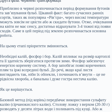
Друга фаза: червневі трансформації
Приблизно в червні розпочинається період формування бутонів
та зав’язування бульб. Цікавий факт: багато сучасних ранніх
сортів, таких як популярна «Рів’єра», через високі температури
можуть зовсім не цвісти або ж скидати бутони. Отже, очікування
на квіти не має сенсу, достатньо відрахувати 3-4 тижні від появи
сходів. Саме в цей період під землею розпочинається основна
робота.
На цьому етапі пріоритети змінюються.
Необхідні калій, фосфор і бор. Калій впливає на розмір картоплі
та її здатність зберігатися протягом зими. Фосфор забезпечує
енергією кореневу систему. А бор запобігає появі коричневих
плям та іржі всередині бульб. До речі, якщо краї листя
виглядають так, ніби їх обпекли, і починають в’янути – це не
рідкісна хвороба, а банальна і дуже гостра нестача калію.
Як це вирішується.
Базовий метод (під корінь) передбачає використання сульфату
калію (сірчанокислого калію). Столову ложку з верхом (20-30 г)
розводять у десяти літрах води і поливають під кущі. Або ж