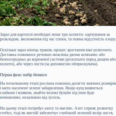
Зараз для картоплі необхідні лише три аспекти: харчування за
розкладом, зволоження під час спеки, та повна відсутність хлору.
Оскільки зараз кінець травня, процес зростання вже розпочато.
Доставка поживних речовин можлива двома шляхами: або
безпосередньо до кореневої системи (розсипати перед дощем або
полити), або через листя (за допомогою обприскувача).
Перша фаза: набір біомаси
На початковому етапі рослина повинна досягти значних розмірів
і мати насичене зелене забарвлення. Якщо кущ виявиться
слабким і млявим, знайти великі бульби під ним буде
неможливо, незалежно від зусиль.
На цьому етапі потребує азоту та магнію. Азот сприяє розвитку
стебел, тоді як магній забезпечує глибокий зелений колір листя,