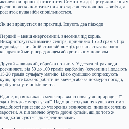
активуючи процес фотосинтезу. Симптоми дефіциту живлення у
рослини легко помітити: нижнє старе листя починає жовтіти, а
розвиток куща ніби сповільнюється.
Як це вирішується на практиці. Існують два підходи.
Перший – менш енергоємний, внесення під корінь.
Використовується аміачна селітра, приблизно 15-20 грамів (що
відповідає звичайній столовій ложці), розсипається на один
квадратний метр перед дощем або ретельним поливом.
Другий – швидкий, обробка по листу. У десяти літрах води
розчиняють від 50 до 100 грамів карбаміду (сечовини) і додають
15-20 грамів сульфату магнію. Цією сумішшю обприскують
кущі, проте бажано робити це ввечері або за похмурої погоди,
щоб уникнути опіків листя.
Єдине, що викликає в мене справжню повагу до природи – її
здатність до саморегуляції. Надмірне годування кущів азотом з
жадібності призведе до утворення величезних, пишних зелених
заростей. А під землею будуть дрібні бульби, які до того ж
швидко зіпсуються до середини зими.