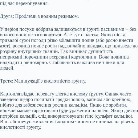
під час перекопування.
Друга: Проблеми з водним режимом.
У період посухи добрива залишаються в ґрунті пасивними – без
вологи вони не засвоюються. Але тут є пастка. Якщо після
тривалої сухої погоди різко збільшити полив (або рясно внести
азот), рослина почне рости надзвичайно швидко, що призведе до
розриву внутрішніх тканин. Так виникає дуплистість –
неприємні порожнини всередині картоплини. Вода повинна
надходити рівномірно. Стабільність важлива не тільки для
людей.
Третя: Маніпуляції з кислотністю ґрунту.
Картопля віддає перевагу злегка кислому ґрунту. Однак часто
заведено щедро посипати грядки золою, вапном або крейдою,
нібито для забезпечення рослин кальцієм. Якщо це зробити,
врожай майже гарантовано буде уражений паршею. Якщо дійсно
потрібен кальцій, слід використовувати гіпс (сульфат кальцію).
Він забезпечує живлення і жодним чином не впливає на рівень
кислотності ґрунту.