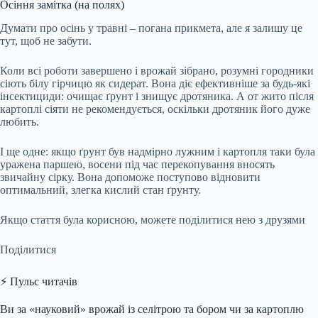
Осіння замітка (на полях)
Думати про осінь у травні – погана прикмета, але я залишу це
тут, щоб не забути.
Коли всі роботи завершено і врожай зібрано, розумні городники
сіють білу гірчицю як сидерат. Вона діє ефективніше за будь-які
інсектициди: очищає ґрунт і знищує дротяника. А от жито після
картоплі сіяти не рекомендується, оскільки дротяник його дуже
любить.
І ще одне: якщо ґрунт був надмірно лужним і картопля таки була
уражена паршею, восени під час перекопування вносять
звичайну сірку. Вона допоможе поступово відновити
оптимальний, злегка кислий стан ґрунту.
Якщо стаття була корисною, можете поділитися нею з друзями
Поділитися
⚡ Пульс читачів
Ви за «науковий» врожай із селітрою та бором чи за картоплю