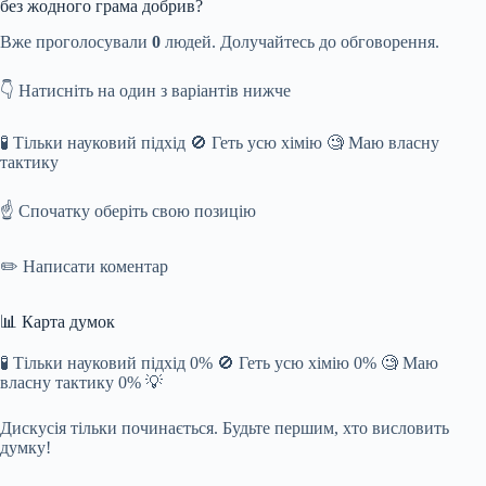
без жодного грама добрив?
Вже проголосували
0
людей. Долучайтесь до обговорення.
👇 Натисніть на один з варіантів нижче
🧪 Тільки науковий підхід 🚫 Геть усю хімію 🧐 Маю власну
тактику
☝️ Спочатку оберіть свою позицію
✏️ Написати коментар
📊 Карта думок
🧪 Тільки науковий підхід 0% 🚫 Геть усю хімію 0% 🧐 Маю
власну тактику 0% 💡
Дискусія тільки починається. Будьте першим, хто висловить
думку!