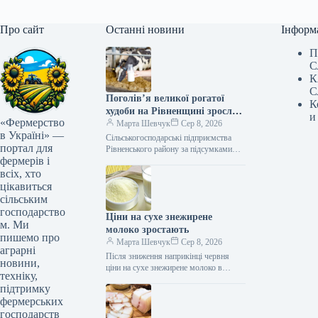
Про сайт
Останні новини
Інформ
П
С
К
С
Поголів’я великої рогатої
К
худоби на Рівненщині зросло
и
«Фермерство
на 18%
Марта Шевчук
Сер 8, 2026
в Україні» —
Сільськогосподарські підприємства
портал для
Рівненського району за підсумками
фермерів і
січня – травня 2026 року наростили
основні показники у галузі
всіх, хто
тваринництва. За п’ять місяців…
цікавиться
сільським
господарство
Ціни на сухе знежирене
м. Ми
молоко зростають
пишемо про
Марта Шевчук
Сер 8, 2026
аграрні
Після зниження наприкінці червня
новини,
ціни на сухе знежирене молоко в
техніку,
Європі почали відновлюватися. Це
підтримку
дало змогу українським експортерам
фермерських
повернутися до…
господарств