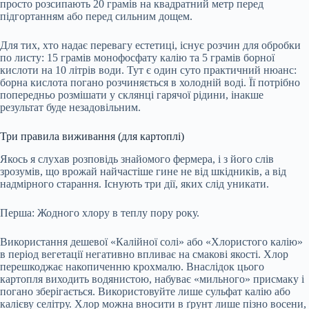
просто розсипають 20 грамів на квадратний метр перед
підгортанням або перед сильним дощем.
Для тих, хто надає перевагу естетиці, існує розчин для обробки
по листу: 15 грамів монофосфату калію та 5 грамів борної
кислоти на 10 літрів води. Тут є один суто практичний нюанс:
борна кислота погано розчиняється в холодній воді. Її потрібно
попередньо розмішати у склянці гарячої рідини, інакше
результат буде незадовільним.
Три правила виживання (для картоплі)
Якось я слухав розповідь знайомого фермера, і з його слів
зрозумів, що врожай найчастіше гине не від шкідників, а від
надмірного старання. Існують три дії, яких слід уникати.
Перша: Жодного хлору в теплу пору року.
Використання дешевої «Калійної солі» або «Хлористого калію»
в період вегетації негативно впливає на смакові якості. Хлор
перешкоджає накопиченню крохмалю. Внаслідок цього
картопля виходить водянистою, набуває «мильного» присмаку і
погано зберігається. Використовуйте лише сульфат калію або
калієву селітру. Хлор можна вносити в ґрунт лише пізно восени,