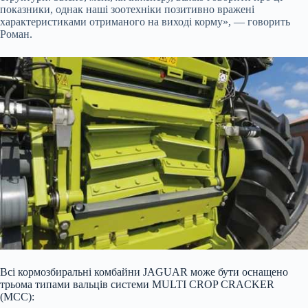
показники, однак наші зоотехніки позитивно вражені
характеристиками отриманого на виході корму», — говорить
Роман.
Всі кормозбиральні комбайни JAGUAR може бути оснащено
трьома типами вальців системи MULTI CROP CRACKER
(MCC):