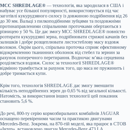
MCC SHREDLAGE®
— технологія, яка зародилася в США і
набуває усе більшої популярності, використовується під час
заготівлі кукурудзяного силосу із довжиною подрібнення від 26
до 30 мм. Вальці з пилкоподібними зубцями та поздовжніми
протинаправленими спіральними проточками обертаються з
різницею у 50 %. Це дає змогу MCC SHREDLAGE® повністю
розтирати кукурудзяні зерна, подрібнювати стрижні качанів без
залишків і добре розщеплювати листостеблову масу вздовж
волокон. Окрім цього, спіральна проточка сприяє ефективному
відокремленню тканинних оболонок від стебел та зернин за
рахунок поперечного перетирання. Водночас м’яка серцевина
розділяється вздовж. Силос за технології SHREDLAGE®
відмінно трамбується за рахунок того, що маса не пружинить і
добре тримається купи.
Крім того, технологія SHREDLAGE дає змогу зменшити
кількість неподрібнених зерен до 0,65 % від загальної кількості.
Натомість, за використання інших технології цей показник
становить 5,6 %.
До речі, 800-ту серію кормозбиральних комбайнів JAGUAR
оснащено перевіреними часом та практикою двигунами
Mercedes-Benz. Зокрема, на 870-тій моделі, яка працює в СТОВ
«Інтер», встановлено двигун Mercedes-Benz 473 LA,