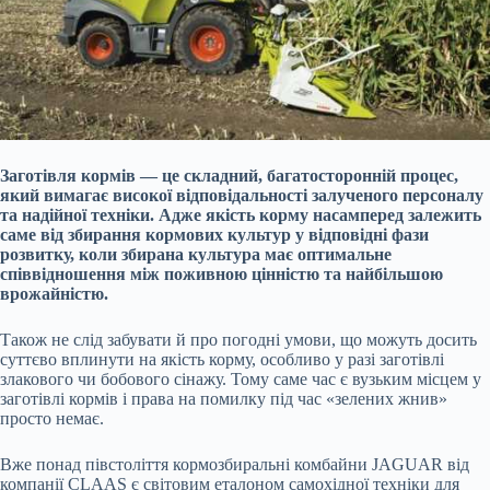
Заготівля кормів — це складний, багатосторонній процес,
який вимагає високої відповідальності залученого персоналу
та надійної техніки. Адже якість корму насамперед залежить
саме від збирання кормових культур у відповідні фази
розвитку, коли збирана культура має оптимальне
співвідношення між поживною цінністю та найбільшою
врожайністю.
Також не слід забувати й про погодні умови, що можуть досить
суттєво вплинути на якість корму, особливо у разі заготівлі
злакового чи бобового сінажу. Тому саме
час є вузьким місцем у
заготівлі кормів і права на помилку під час «зелених жнив»
просто немає.
Вже понад півстоліття кормозбиральні комбайни JAGUAR від
компанії CLAAS є світовим еталоном самохідної техніки для