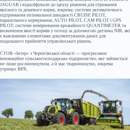
JAGUAR і відшліфували до ідеалу рішення для отримання
якісного та дешевого корму, зокрема: cистеми автоматичного
підтримання оптимальної швидкості CRUISE PILOT,
паралельного кермування, AUTO PILOT, CAM PILOT і GPS
PILOT; системи вимірювання врожайності QUANTIMETER та
визначення якості кормів у потоці за допомогою датчика NIR, які
є важливими елементами документування даних для
подальшого прийняття управлінських рішень.
СТОВ «Інтер» з Чернігівської області — прогресивне
інноваційне сільськогосподарське підприємство, яке займається
не лише рослинництвом, а й має тваринництво, зокрема
утримує ВРХ.