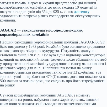
заготівлі кормів. Наразі в Україні представлено дві лінійки
кормозбиральних комбайнів, до яких входять 10 моделей із
потужністю двигунів від 354 до 925 к. с., що
дає змогу
задовольнити потреби різних господарств чи обслуговуючих
компаній.
JAGUAR — законодавець мод серед самохідних
кормозбиральних комбайнів
Перший самохідний кормозбиральний комбайн JAGUAR 60 SF
було випущено у 1973 році. Комбайн було оснащено дворядною
жниваркою для збирання кукурудзи. Потужність двигуна
становила лише 120 к. с. і це була гідна відповідь конструкторів
компанії на зростаючий попит фермерів щодо збільшення потреб
у продуктивності заготівлі кукурудзяного силосу, як основного і
дешевого корму для ВРХ. В перший рік появи на ринку
компанія отримала замовлення і виготовила 33 комбайна, а за
три наступні — ще близько 470 (!) машин, досягши показника в
500 машин за чотири роки, що свідчить про його затребуваність
на ринку.
Сучасні кормозбиральні комбайни JAGUAR з моменту
виведення на ринок набували таких характеристик, завдяки
яким вони залишаються й сьогодні високотехнологічними