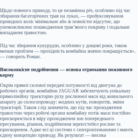
Щодо повного приводу, то це незамінна річ, особливо під час
збирання багаторічних трав на луках, — пробуксовування
привідних коліс мінімальне або ж повністю відсутнє, що
унеможливлює пошкодження трав’яного покриву і подальше
випадання травостою.
Під час збирання кукурудзи, особливо у дощові роки, також
менше проблем — прохідність комбайна значно покращується»,
— говорить Роман.
Високоякісне подрібнення — основа отримання поживного
корму
Окрім прямої силової передачі потужності від двигуна до
робочих органів, комбайни JAGUAR забезпечують унікальну
прямолінійну траєкторію руху рослинної маси від живильного
апарату до силосопроводу: жодних кутів, поворотів, зміни
траєкторії. Також слід зазначити, що під час проходження
травостою через робочі органи комбайну потік маси постійно
прискорюється в міру проходження зон попереднього
пресування, різання, подрібнення зерен/стебел рослин та
прискорення. Адже всі ці системи є синхронізованими і мають
єдину концепцію приводу. Як результат — висока