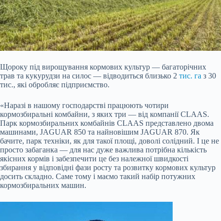
Щороку під вирощування кормових культур — багаторічних
трав та кукурудзи на силос — відводиться близько 2
тис. га
з 30
тис., які обробляє підприємство.
«Наразі в нашому господарстві працюють чотири
кормозбиральні комбайни, з яких три — від компанії CLAAS.
Парк кормозбиральних комбайнів CLAAS представлено двома
машинами, JAGUAR 850 та найновішим JAGUAR 870. Як
бачите, парк техніки, як для такої площі, доволі солідний. І це не
просто забаганка — для нас дуже важлива потрібна кількість
якісних кормів і забезпечити це без належної швидкості
збирання у відповідні фази росту та розвитку кормових культур
досить складно. Саме тому і маємо такий набір потужних
кормозбиральних машин.