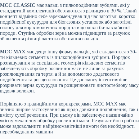
MCC CLASSIC
має вальці з пилкоподібними зубцями, які у
стандартній комплектації обертаються з різницею в 30 %. Такий
концепт відмінно себе зарекомендував під час заготівлі коротко
подрібненої кукурудзи для біогазових установок або заготівлі
силосу для корів молочних порід та відгодівлі бичків м’ясної
породи. Ступінь обробки зерна можна підвищити за рахунок
збільшення різниці частоти обертання вальців.
MCC MAX
має дещо іншу форму вальців, які складаються з 30-
ти кільцевих сегментів із пилкоподібними зубцями. Порядок
розташування та спеціальна геометрія кільцевих сегментів
забезпечують обробку рослинної маси не лише за рахунок
розплющування та тертя, а й за допомогою додаткового
подрібнення та розщеплювання. Це дає змогу інтенсивніше
розривати зерна кукурудзи та розщеплювати листостеблову масу
вздовж волокон.
Порівняно з традиційними корнкрекерами, MCC MAX має
значно ширше застосування як щодо довжини подрібнення, так і
вмісту сухої речовини. При цьому він забезпечує надзвичайно
якісну механічну обробку рослинної маси. Результат його роботи
може задовольнити найрізноманітніші вимоги без необхідності
переобладнання машини