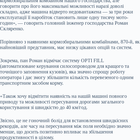
кормозбиральним комбайном нашого господарства, але
говорити про його максимальні можливості наразі доволі
складно, адже машина відверто недовантажена — за три роки
експлуатації її наробіток становить лише одну тисячу мото-
годин», — говорить головний інженер господарства Роман
Скляренко.
Порівняно з наявними кормозбиральними комбайнами, 870-й, як
найновіший представник, має низку цікавих опцій та систем.
Зокрема, пан Роман відмічає систему OPTI FILL
(автоматизоване керування силосопроводом для кращого та
точнішого заповнення кузовів), яка значно спрощу роботу
оператора і дає змогу збільшити кількість перевезеного одним
транспортним засобом корму.
«Також хочу відмітити наявність на нашій машині повного
приводу та можливості пересування дорогами загального
користування зі швидкістю до 40 км/год.
Звісно, це не гоночний болід для встановлення швидкісних
рекордів, але часу на пересування між поля необхідно значно
менше, що досить позитивно впливає на збільшення
продуктивності в цілому.