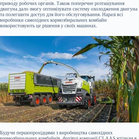
приводу робочих органів. Також поперечне розташування
двигуна дало змогу оптимізувати систему охолодження двигуна
та полегшити доступ для його обслуговування. Наразі всі
виробники самохідних кормозбиральних комбайн
використовують це рішення у своїх машинах.
Будучи першопрохідцями з виробництва самохідних
кормозбиральних комбайнів, фахівці компанії CLAAS втілили в