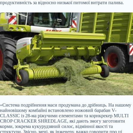
продуктивність за відносно низької питомої витрати палива.
«Система подрібнення маси продумана до дрібниць. На нашому
найновішому комбайні встановлено ножовий барабан V-
CLASSIC із 28-ма ріжучими елементами та корнкрекер MULTI
CROP CRACKER SHREDLAGE, які дають змогу заготовити
корми, зокрема кукурудзяний силос, відмінної якості та
структури. Звісно, мені, як інженеру, важко говорити про ці