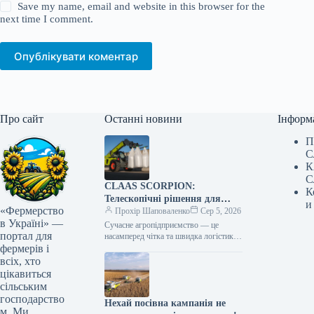
Save my name, email and website in this browser for the
next time I comment.
Опублікувати коментар
Про сайт
Останні новини
Інформ
П
С
К
С
CLAAS SCORPION:
К
Телескопічні рішення для
и
«Фермерство
ефективного агрологістичного
Прохір Шаповаленко
Сер 5, 2026
в Україні» —
менеджменту
Сучасне агропідприємство — це
портал для
насамперед чітка та швидка логістика.
фермерів і
Будь то заготівля кормів, перевалка
тисяч тонн зерна, робота з
всіх, хто
біогазовими…
цікавиться
сільським
господарство
Нехай посівна кампанія не
м. Ми