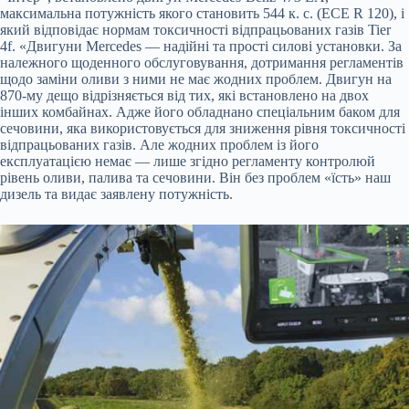
максимальна потужність якого становить 544 к. с. (ECЕ R 120), і
який відповідає нормам токсичності відпрацьованих газів Tier
4f. «Двигуни Mercedes — надійні та прості силові установки. За
належного щоденного обслуговування, дотримання регламентів
щодо заміни оливи з ними не має жодних проблем. Двигун на
870-му дещо відрізняється від тих, які встановлено на двох
інших комбайнах. Адже його обладнано спеціальним баком для
сечовини, яка використовується для зниження рівня токсичності
відпрацьованих газів. Але жодних проблем із його
експлуатацією немає — лише згідно регламенту контролюй
рівень оливи, палива та сечовини. Він без проблем «їсть» наш
дизель та видає заявлену потужність.