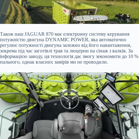
Також наш JAGUAR 870 має електронну систему керування
потужністю двигуна DYNAMIC POWER, яка автоматично
регулює потужності двигуна залежно від його навантаження,
зокрема під час заготівлі трав та люцерни на сінаж з валків. За
інформацією заводу, ця технологія дає змогу зекономити до 10 %
пального, однак власних замірів ми не проводили.