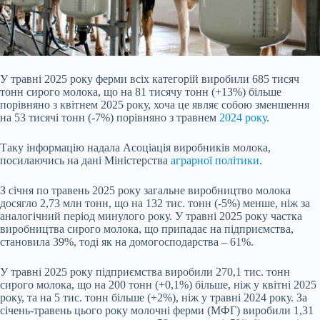
У травні 2025 року ферми всіх категорій виробили 685 тисяч
тонн сирого молока, що на 81 тисячу тонн (+13%) більше
порівняно з квітнем 2025 року, хоча це являє собою зменшення
на 53 тисячі тонн (-7%) порівняно з травнем
2024 року
.
Таку інформацію надала Асоціація виробників молока,
посилаючись на дані Міністерства
аграрної політики
.
З січня по травень 2025 року загальне виробництво молока
досягло 2,73 млн тонн, що на 132 тис. тонн (-5%) менше, ніж за
аналогічний період минулого року. У травні 2025 року частка
виробництва сирого молока, що припадає на підприємства,
становила 39%, тоді як на домогосподарства – 61%.
У травні 2025 року підприємства виробили 270,1 тис. тонн
сирого молока, що на 200 тонн (+0,1%) більше, ніж у квітні 2025
року, та на 5 тис. тонн більше (+2%), ніж у травні 2024 року. За
січень-травень цього року молочні ферми (МФГ) виробили 1,31