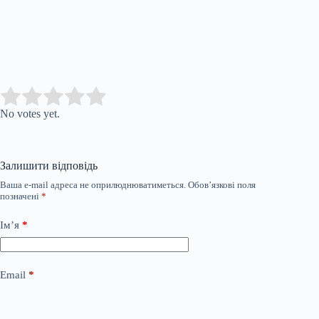
Submit Rating
Rate this item:
No votes yet.
Залишити відповідь
Ваша e-mail адреса не оприлюднюватиметься.
Обов’язкові поля
позначені
*
Ім’я
*
Email
*