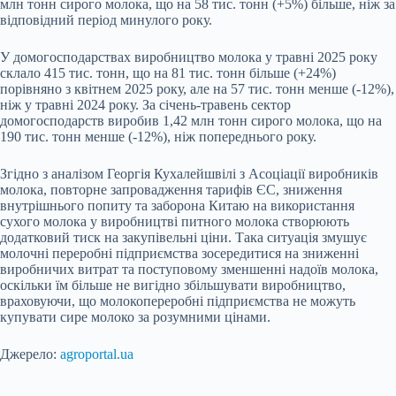
млн тонн сирого молока, що на 58 тис. тонн (+5%) більше, ніж за
відповідний період минулого року.
У домогосподарствах виробництво молока у травні 2025 року
склало 415 тис. тонн, що на 81 тис. тонн більше (+24%)
порівняно з квітнем 2025 року, але на 57 тис. тонн менше (-12%),
ніж у травні 2024 року. За січень-травень сектор
домогосподарств виробив 1,42 млн тонн сирого молока, що на
190 тис. тонн менше (-12%), ніж попереднього року.
Згідно з аналізом Георгія Кухалейшвілі з Асоціації виробників
молока, повторне запровадження тарифів ЄС, зниження
внутрішнього попиту та заборона Китаю на використання
сухого молока у виробництві питного молока створюють
додатковий тиск на закупівельні ціни. Така ситуація змушує
молочні переробні підприємства зосередитися на зниженні
виробничих витрат та поступовому зменшенні надоїв молока,
оскільки їм більше не вигідно збільшувати виробництво,
враховуючи, що молокопереробні підприємства не можуть
купувати сире молоко за розумними цінами.
Джерело:
agroportal.ua