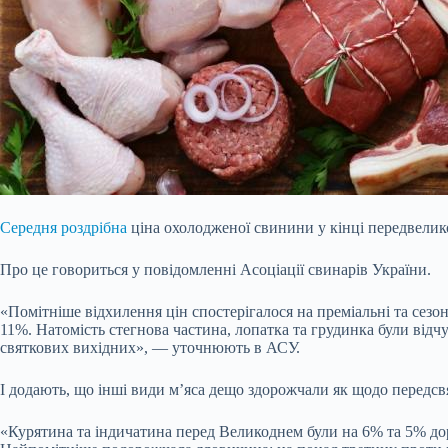
Середня роздрібна
ціна охолодженої свинини у кінці передвелико
Про це говориться у повідомленні Асоціації свинарів України.
«Помітніше відхилення цін спостерігалося на преміальні та сезо
11%. Натомість стегнова частина, лопатка та грудинка були від
святкових вихідних», — уточнюють в АСУ.
І додають, що інші види м’яса дещо здорожчали як щодо передсвя
«Курятина та індичатина перед Великоднем були на 6% та 5% доро