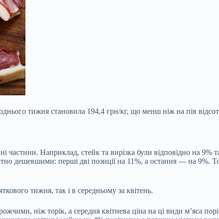
днього тижня становила 194,4 грн/кг, що менш ніж на пів відсо
нні частини. Наприклад, стейк та вирізка були відповідно на 9%
чутно дешевшими: перші дві позиції на 11%, а остання — на 9%. 
ткового тижня, так і в середньому за квітень.
жчими, ніж торік, а середня квітнева ціна на ці види м’яса порі