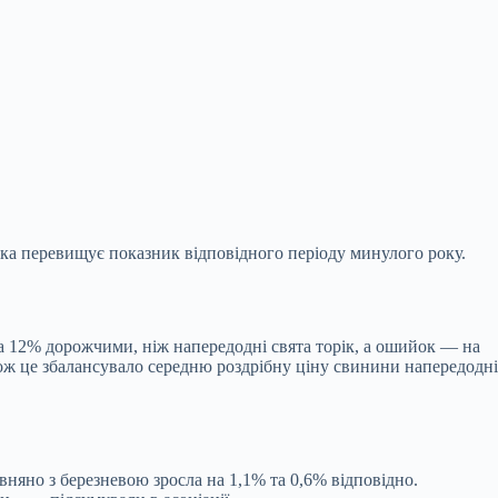
тка перевищує показник відповідного періоду минулого року.
 та 12% дорожчими, ніж напередодні свята торік, а ошийок — на
Тож це збалансувало середню роздрібну ціну свинини напередодні
вняно з березневою зросла на 1,1% та 0,6% відповідно.