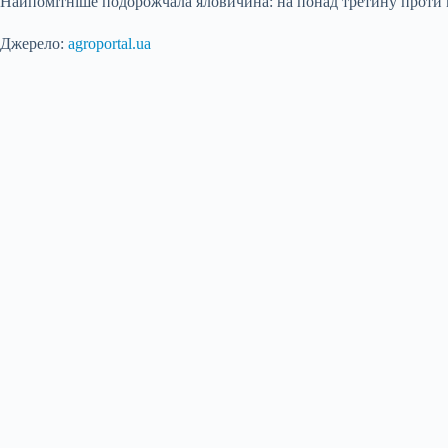
Найпомітніше подорожчала яловичина: на понад третину проти м
Джерело:
agroportal.ua