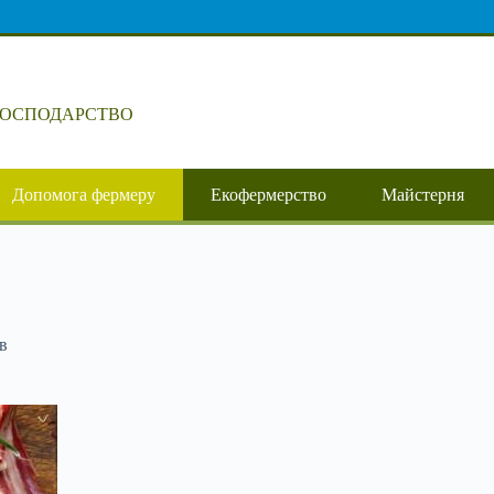
ГОСПОДАРСТВО
Допомога фермеру
Екофермерство
Майстерня
в