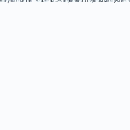
инулого квітня і майже на 4% порівняно з першим місяцем весни