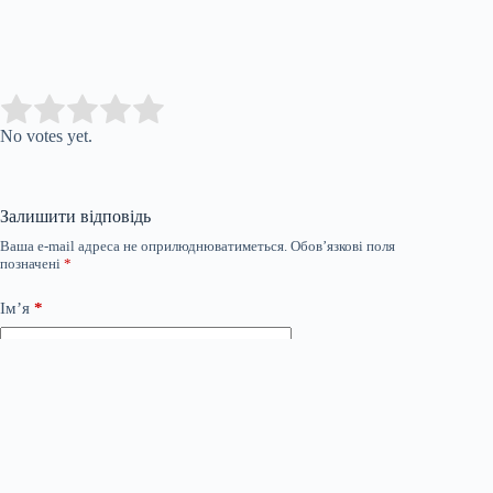
Submit Rating
Rate this item:
No votes yet.
Залишити відповідь
Ваша e-mail адреса не оприлюднюватиметься.
Обов’язкові поля
позначені
*
Ім’я
*
Email
*
Сайт