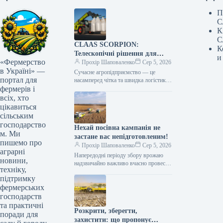
П
С
К
С
CLAAS SCORPION:
К
Телескопічні рішення для
и
«Фермерство
ефективного агрологістичного
Прохір Шаповаленко
Сер 5, 2026
в Україні» —
менеджменту
Сучасне агропідприємство — це
портал для
насамперед чітка та швидка логістика.
фермерів і
Будь то заготівля кормів, перевалка
тисяч тонн зерна, робота з
всіх, хто
біогазовими…
цікавиться
сільським
господарство
Нехай посівна кампанія не
м. Ми
застане вас непідготовленим!
пишемо про
Прохір Шаповаленко
Сер 5, 2026
аграрні
Напередодні періоду збору врожаю
новини,
надзвичайно важливо вчасно провести
техніку,
огляд комбайна та заздалегідь
підтримку
виконати всі процедури планового
фермерських
технічного
обслуговування.Оптимальним
господарств
вибором є…
та практичні
Розкрити, зберегти,
поради для
захистити: що пропонує