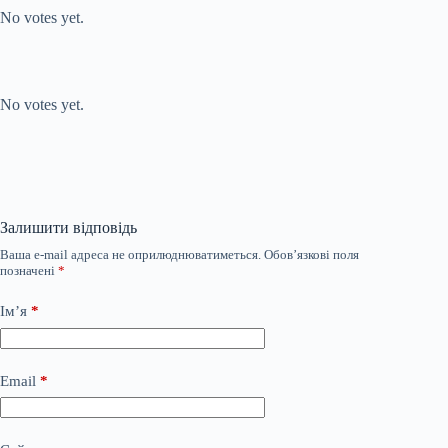
No votes yet.
Submit Rating
Rate this item:
No votes yet.
Залишити відповідь
Ваша e-mail адреса не оприлюднюватиметься.
Обов’язкові поля
позначені
*
Ім’я
*
Email
*