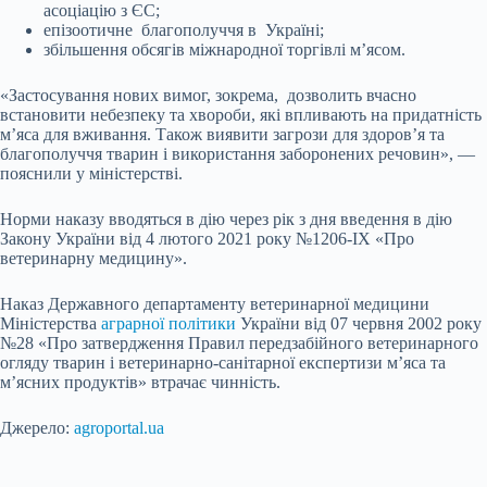
асоціацію з ЄС;
епізоотичне благополуччя в Україні;
збільшення обсягів міжнародної торгівлі м’ясом.
«Застосування нових вимог, зокрема, дозволить вчасно
встановити небезпеку та хвороби, які впливають на придатність
м’яса для вживання. Також виявити загрози для здоров’я та
благополуччя тварин і використання заборонених речовин», —
пояснили у міністерстві.
Норми наказу вводяться в дію через рік з дня введення в дію
Закону України від 4 лютого 2021 року №1206-IX «Про
ветеринарну медицину».
Наказ Державного департаменту ветеринарної медицини
Міністерства
аграрної політики
України від 07 червня 2002 року
№28 «Про затвердження Правил передзабійного ветеринарного
огляду тварин і ветеринарно-санітарної експертизи м’яса та
м’ясних продуктів» втрачає чинність.
Джерело:
agroportal.ua
Submit Rating
Rate this item: