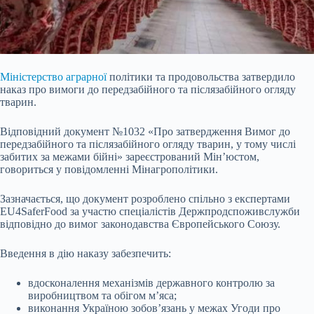
Міністерство аграрної
політики та продовольства затвердило
наказ про вимоги до передзабійного та післязабійного огляду
тварин.
Відповідний документ №1032 «Про затвердження Вимог до
передзабійного та післязабійного огляду тварин, у тому числі
забитих за межами бійні» зареєстрований Мін’юстом,
говориться у повідомленні Мінагрополітики.
Зазначається, що документ розроблено спільно з експертами
EU4SaferFood за участю спеціалістів Держпродспоживслужби
відповідно до вимог законодавства Європейського
Союзу.
Введення в дію наказу забезпечить:
вдосконалення механізмів державного контролю за
виробництвом та обігом м’яса;
виконання Україною зобов’язань у межах Угоди про