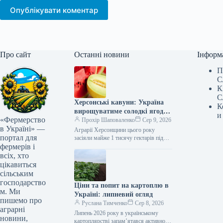
Опублікувати коментар
Про сайт
Останні новини
Інформ
П
С
К
С
Херсонські кавуни: Україна
К
вирощуватиме солодкі ягоди
и
«Фермерство
на деокупованих землях
Прохір Шаповаленко
Сер 9, 2026
в Україні» —
Аграрії Херсонщини цього року
портал для
засіяли майже 1 тисячу гектарів під
фермерів і
кавунами. Наразі в регіоні триває
активна кампанія зі збору врожаю:…
всіх, хто
цікавиться
сільським
господарство
Ціни та попит на картоплю в
м. Ми
Україні: липневий огляд
пишемо про
Руслана Тимченко
Сер 8, 2026
аграрні
Липень 2026 року в українському
новини,
картоплярстві запам’ятався активною