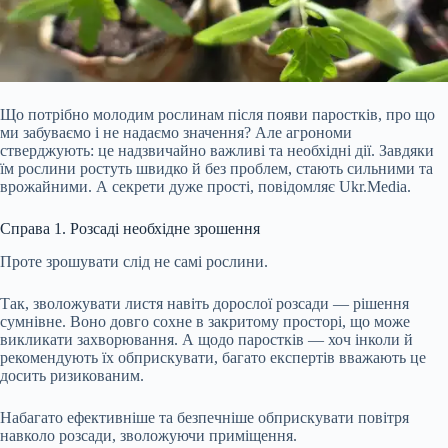
Що потрібно молодим рослинам після появи паростків, про що
ми забуваємо і не надаємо значення? Але агрономи
стверджують: це надзвичайно важливі та необхідні дії. Завдяки
їм рослини ростуть швидко й без проблем, стають сильними та
врожайними. А секрети дуже прості, повідомляє Ukr.Media.
Справа 1. Розсаді необхідне зрошення
Проте зрошувати слід не самі рослини.
Так, зволожувати листя навіть дорослої розсади — рішення
сумнівне. Воно довго сохне в закритому просторі, що може
викликати захворювання.
А щодо паростків — хоч інколи й
рекомендують їх обприскувати, багато експертів вважають це
досить ризикованим.
Набагато ефективніше та безпечніше обприскувати повітря
навколо розсади, зволожуючи приміщення.