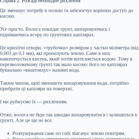
Справа 2. Розсаді необхідне рихлення
Це зменшує потребу в поливі та забезпечує корінню доступ до
кисню.
Усе просто. Волога покидає ґрунт, випаровуючись і
піднімаючись вгору по ґрунтових капілярах.
Це крихітні отвори, «трубочки» розміром у частки міліметра (від
0,003 до 0,1 мм), які пронизують землю. Саме в них
накопичується кисень, який потім витісняється водою. Тому в
перезволоженому ґрунті так мало кисню: його по капілярах
буквально «виштовхує» назовні вода.
Таким чином, щоб зменшити випаровування води, потрібно
прибрати ці капіляри на поверхні.
І ми руйнуємо їх — рихленням.
Отже, волога не буде так швидко випаровуватися і залишиться в
ґрунті. Але це ще не все.
Розпушування саме по собі збагачує землю повітрям.
Воно запобігає утворенню ґрунтової кірки, перешкоджає