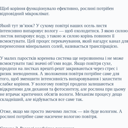
Щоб коріння функціонувало ефективно, рослині потрібен
відповідний мікроклімат.
Який тут зв’язок? У сухому повітрі наших осель листя
інтенсивно випаровує вологу — щоб охолодитися. З якою силою
листок випаровує воду, з такою ж силою корінь повинен її
всмоктувати. Цей процес перекачування, який нагадує канал для
перенесення мінеральних солей, називається транспірацією.
У малих паростків коренева система ще нерозвинена і не може
всмоктувати такі значні об’єми води. Якщо повітря сухе,
продихи на листках врешті-решт закриваються через стрес і
ризик зневоднення. А зволоження повітря потрібне саме для
того, щоб зменшити інтенсивність випаровування і захистити
слабке коріння. У вологому повітрі продихи залишаються
відкритими для дихання та фотосинтезу, але рослина при цьому
не втрачає критичних обсягів вологи. Механізм процесу дещо
складніший, але відбувається все саме так.
Отже, якщо ми просто змочимо листок — він буде вологим. А
рослині потрібне саме насичене вологою повітря.