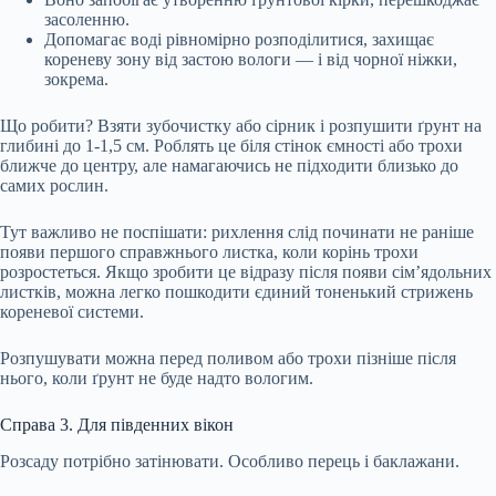
засоленню.
Допомагає воді рівномірно розподілитися, захищає
кореневу зону від застою вологи — і від чорної ніжки,
зокрема.
Що робити? Взяти зубочистку або сірник і розпушити ґрунт на
глибині до 1-1,5 см. Роблять це біля стінок ємності або трохи
ближче до центру, але намагаючись не підходити близько до
самих рослин.
Тут важливо не поспішати: рихлення слід починати не раніше
появи першого справжнього листка, коли корінь трохи
розростеться. Якщо зробити це відразу після появи сім’ядольних
листків, можна легко пошкодити єдиний тоненький стрижень
кореневої системи.
Розпушувати можна перед поливом або трохи пізніше після
нього, коли ґрунт не буде надто вологим.
Справа 3. Для південних вікон
Розсаду потрібно затінювати. Особливо перець і баклажани.