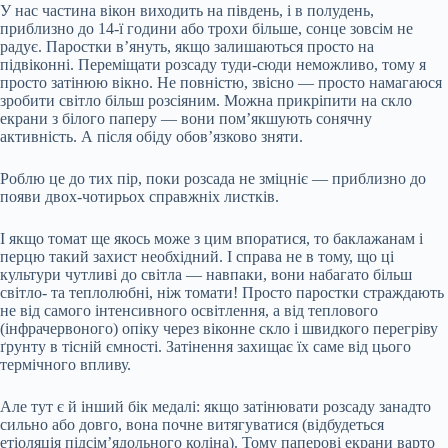
У нас частина вікон виходить на південь, і в полудень,
приблизно до 14-ї години або трохи більше, сонце зовсім не
радує. Паростки в’януть, якщо залишаються просто на
підвіконні. Переміщати розсаду туди-сюди неможливо, тому я
просто затінюю вікно. Не повністю, звісно — просто намагаюся
зробити світло більш розсіяним. Можна прикріпити на скло
екрани з білого паперу — вони пом’якшують сонячну
активність. А після обіду обов’язково зняти.
Роблю це до тих пір, поки розсада не зміцніє — приблизно до
появи двох-чотирьох справжніх листків.
І якщо томат ще якось може з цим впоратися, то баклажанам і
перцю такий захист необхідний. І справа не в тому, що ці
культури чутливі до світла — навпаки, вони набагато більш
світло- та теплолюбні, ніж томати! Просто паростки страждають
не від самого інтенсивного освітлення, а від теплового
(інфрачервоного) опіку через віконне скло і швидкого перегріву
ґрунту в тісній ємності. Затінення захищає їх саме від цього
термічного впливу.
Але тут є й інший бік медалі: якщо затінювати розсаду занадто
сильно або довго, вона почне витягуватися (відбудеться
етіоляція підсім’ядольного коліна). Тому паперові екрани варто