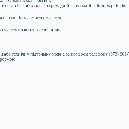
ка й Ольшанська громади;
кровська і Слобожанська громади й Ізюмський район, Барвінківсь
ва вразливість домогосподарств.
на участь можна за посиланням.
 або технічну підтримку можна за номером телефону (073) 861-79
-формою.