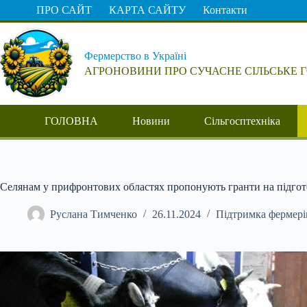
Перейти
ПРО САЙТ
КАРТА САЙТУ
Контакти
до
вмісту
Фермерство в Україні
АГРОНОВИНИ ПРО СУЧАСНЕ СІЛЬСЬКЕ 
ГОЛОВНА
Новини
Сільгосптехніка
Селянам у прифронтових областях пропонують гранти на підгот
Руслана Тимченко
26.11.2024
Підтримка фермері