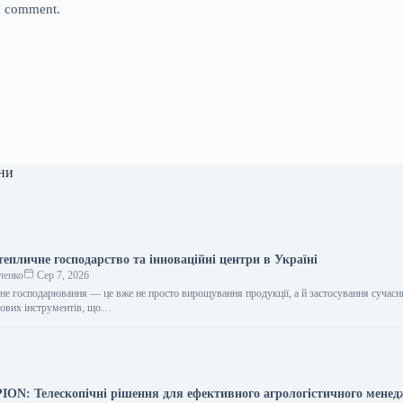
 I comment.
ни
епличне господарство та інноваційні центри в Україні
ленко
Сер 7, 2026
чне господарювання — це вже не просто вирощування продукції, а й застосування сучасн
рових інструментів, що…
N: Телескопічні рішення для ефективного агрологістичного мене