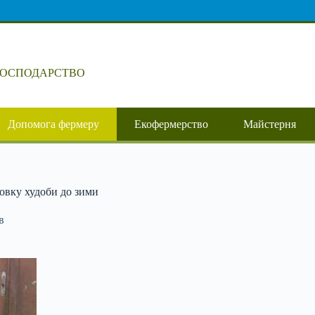
ГОСПОДАРСТВО
Допомога фермеру
Екофермерство
Майстерня
овку худоби до зими
в