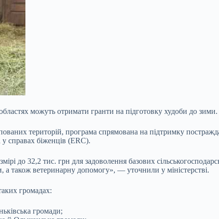
областях можуть отримати гранти на підготовку худоби до зими.
упованих територій, програма спрямована на підтримку постражда
а у справах біженців (ERC).
ірі до 32,2 тис. грн для задоволення базових
сільськогосподарс
, а також ветеринарну допомогу», — уточнили у міністерстві.
таких громадах:
еньківська громади;