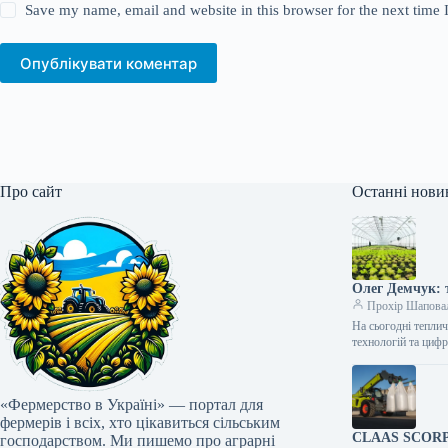
Save my name, email and website in this browser for the next time
Опублікувати коментар
Про сайт
Останні нови
Олег Демчук: т
Прохір Шапова
На сьогодні тепли
технологій та циф
«Фермерство в Україні» — портал для
фермерів і всіх, хто цікавиться сільським
CLAAS SCORPIO
господарством. Ми пишемо про аграрні