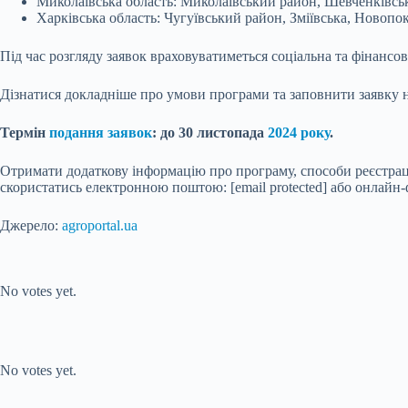
Миколаївська область: Миколаївський район, Шевченківсь
Харківська область: Чугуївський район, Зміївська, Новопо
Під час розгляду заявок враховуватиметься соціальна та фінансо
Дізнатися докладніше про умови програми та заповнити заявку 
Термін
подання заявок
: до 30 листопада
2024 року
.
Отримати додаткову інформацію про програму, способи реєстрації
скористатись електронною поштою: [email protected] або онлайн
Джерело:
agroportal.ua
Submit Rating
Rate this item:
No votes yet.
Submit Rating
Rate this item:
No votes yet.