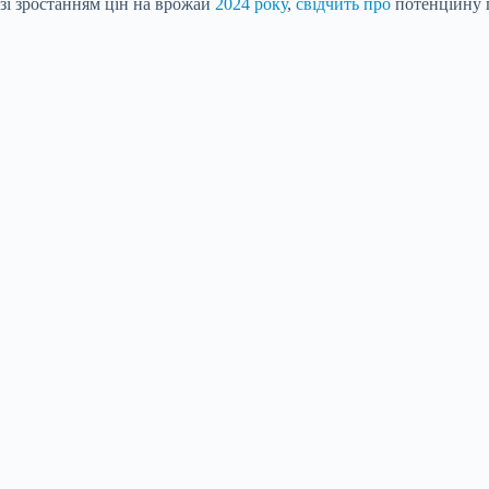
 зі зростанням цін на врожай
2024 року
,
свідчить про
потенційну 