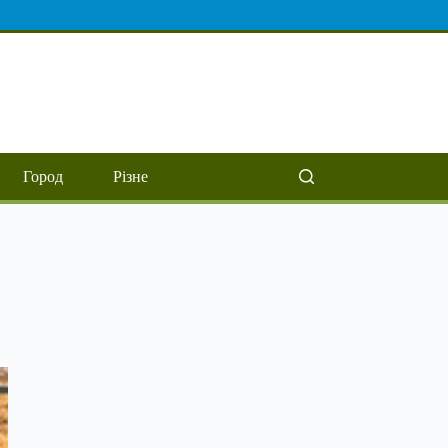
Город
Різне