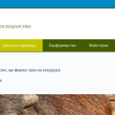
ГОСПОДАРСТВО
Допомога фермеру
Екофермерство
Майстерня
тво, що формує ціни на кукурудзу
в