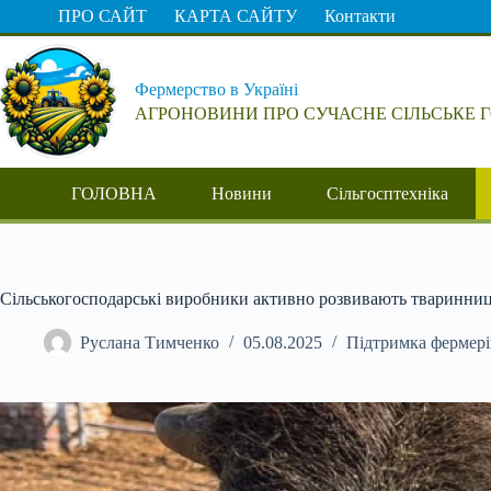
Перейти
ПРО САЙТ
КАРТА САЙТУ
Контакти
до
вмісту
Фермерство в Україні
АГРОНОВИНИ ПРО СУЧАСНЕ СІЛЬСЬКЕ 
ГОЛОВНА
Новини
Сільгосптехніка
Сільськогосподарські виробники активно розвивають тваринниц
Руслана Тимченко
05.08.2025
Підтримка фермері