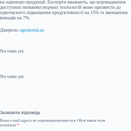
на одиницю продукції. Експерти вважають, що впровадження
доступних низьковуглецевих технологій може призвести до
одночасного підвищення продуктивності на 15% та зменшення
викидів на 7%.
Джерело:
agroportal.ua
Submit Rating
Rate this item:
No votes yet.
Submit Rating
Rate this item:
No votes yet.
Залишити відповідь
Ваша e-mail адреса не оприлюднюватиметься.
Обов’язкові поля
позначені
*