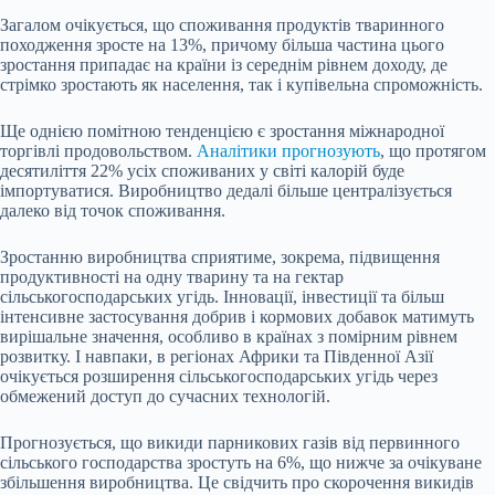
Загалом очікується, що споживання продуктів тваринного
походження зросте на 13%, причому більша частина цього
зростання припадає на країни із середнім рівнем доходу, де
стрімко зростають як населення, так і купівельна спроможність.
Ще однією помітною тенденцією є зростання міжнародної
торгівлі продовольством.
Аналітики прогнозують
, що протягом
десятиліття 22% усіх споживаних у світі калорій буде
імпортуватися. Виробництво дедалі більше централізується
далеко від точок споживання.
Зростанню виробництва сприятиме, зокрема, підвищення
продуктивності на одну тварину та на гектар
сільськогосподарських угідь. Інновації, інвестиції та більш
інтенсивне застосування добрив і кормових добавок матимуть
вирішальне значення, особливо в країнах з помірним рівнем
розвитку. І навпаки, в регіонах Африки та Південної Азії
очікується розширення сільськогосподарських угідь через
обмежений доступ до сучасних технологій.
Прогнозується, що викиди парникових газів від первинного
сільського господарства зростуть на 6%, що нижче за очікуване
збільшення виробництва. Це свідчить про скорочення викидів