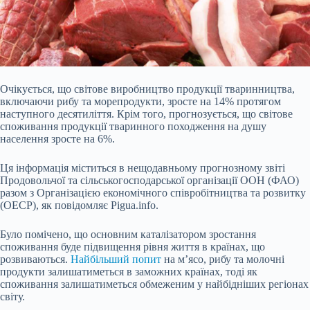
Очікується, що світове виробництво продукції тваринництва,
включаючи рибу та морепродукти, зросте на 14% протягом
наступного десятиліття. Крім того, прогнозується, що світове
споживання продукції тваринного походження на душу
населення зросте на 6%.
Ця інформація міститься в нещодавньому прогнозному звіті
Продовольчої та сільськогосподарської організації ООН (ФАО)
разом з Організацією економічного співробітництва та розвитку
(ОЕСР), як повідомляє Pigua.info.
Було помічено, що основним
каталізатором зростання
споживання буде підвищення рівня життя в країнах, що
розвиваються.
Найбільший попит
на м’ясо, рибу та молочні
продукти залишатиметься в заможних країнах, тоді як
споживання залишатиметься обмеженим у найбідніших регіонах
світу.