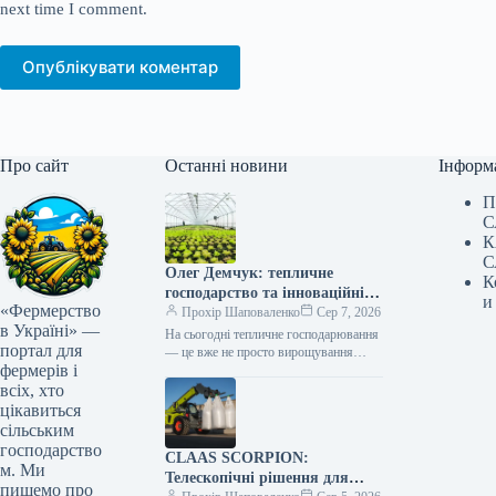
next time I comment.
Опублікувати коментар
Про сайт
Останні новини
Інформ
П
С
К
С
Олег Демчук: тепличне
К
господарство та інноваційні
и
«Фермерство
центри в Україні
Прохір Шаповаленко
Сер 7, 2026
в Україні» —
На сьогодні тепличне господарювання
портал для
— це вже не просто вирощування
фермерів і
продукції, а й застосування сучасних
технологій та цифрових інструментів,
всіх, хто
що…
цікавиться
сільським
господарство
CLAAS SCORPION:
м. Ми
Телескопічні рішення для
пишемо про