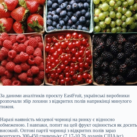
За даними аналітиків проєкту EastFruit, українські виробники
розпочали збір лохини з відкритих полів наприкінці минулого
тижня.
Наразі наявність місцевої чорниці на ринку є відносно
обмеженою. І навпаки, попит на цей фрукт оцінюється як досить
високий. Оптові партії чорниці з відкритих полів зараз
коштують 300-450 гривень/кг (7,17-10,76 доларів США/кг).