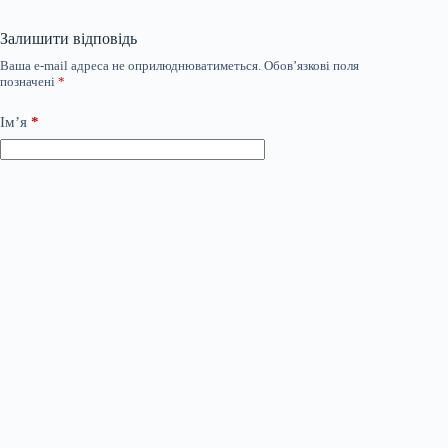
Залишити відповідь
Ваша e-mail адреса не оприлюднюватиметься.
Обов’язкові поля
позначені
*
Ім’я
*
Email
*
Сайт
Додати коментар
*