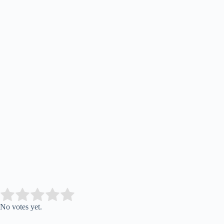
Submit Rating
Rate this item:
No votes yet.