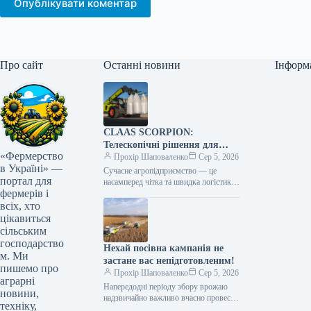
Опублікувати коментар
Про сайт
Останні новини
Інформ
CLAAS SCORPION:
Телескопічні рішення для
«Фермерство
ефективного агрологістичного
Прохір Шаповаленко
Сер 5, 2026
в Україні» —
менеджменту
Сучасне агропідприємство — це
портал для
насамперед чітка та швидка логістика.
фермерів і
Будь то заготівля кормів, перевалка
тисяч тонн зерна, робота з
всіх, хто
біогазовими…
цікавиться
сільським
господарство
Нехай посівна кампанія не
м. Ми
застане вас непідготовленим!
пишемо про
Прохір Шаповаленко
Сер 5, 2026
аграрні
Напередодні періоду збору врожаю
новини,
надзвичайно важливо вчасно провести
техніку,
огляд комбайна та заздалегідь