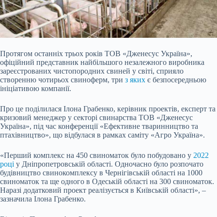
Протягом останніх трьох років ТОВ «Дженесус Україна»,
офіційний представник найбільшого незалежного виробника
зареєстрованих чистопородних свиней у світі, сприяло
створенню чотирьох свиноферм, три
з яких
є безпосередньою
ініціативою компанії.
Про це поділилася Ілона Грабенко, керівник проектів, експерт та
кризовий менеджер у секторі свинарства ТОВ «Дженесус
Україна», під час конференції «Ефективне тваринництво та
птахівництво», що відбулася в рамках саміту «Агро Україна».
«Перший комплекс на
450 свиноматок було побудовано у
2022
році
у Дніпропетровській області. Одночасно було розпочато
будівництво свинокомплексу в Чернігівській області на 1000
свиноматок та ще одного в Одеській області на 300 свиноматок.
Наразі додатковий проект реалізується в Київській області», –
зазначила Ілона Грабенко.