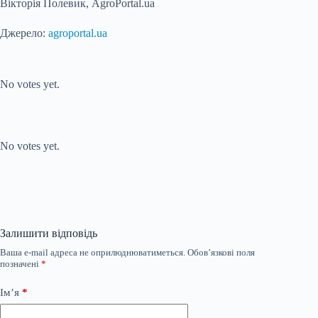
Вікторія Полевик, AgroPortal.ua
Джерело:
agroportal.ua
Submit Rating
Rate this item:
No votes yet.
Submit Rating
Rate this item:
No votes yet.
Залишити відповідь
Ваша e-mail адреса не оприлюднюватиметься.
Обов’язкові поля
позначені
*
Ім’я
*