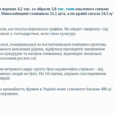
перших 4,2 тис. га зібрали 3,8
тис. тонн
опаленого спекою
Миколаївщині становила 21,1 ц/га, а по країні сягала 24,5 ц/
сня, але посуха переписала графіки. На півдні «змарнілу» під
вали у господарствах, коли сіяли культуру.
ігалося, поширювалася та поглиблювалася повітряно-ґрунтова
і запаси живлющої рідини, відбулося прискорене завершення
рна кукурудзи та насіння соняшнику, відповідно знизилася
исихання рослин сої.
ня метрового шару грунту було надзвичайно строкате – від
ивних опадів не було. На 10 серпня, свідчать спостереження
обрий.
а врожайність буряків в Україні може становити близько 480 ц/
ї сировини.