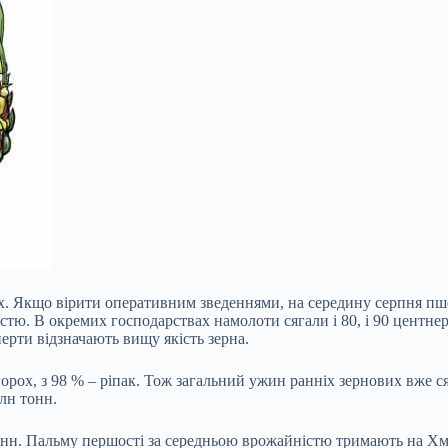
х. Якщо вірити оперативним зведеннями, на середину серпня пш
тю. В окремих господарствах намолоти сягали і 80, і 90 центнер
рти відзначають вищу якість зерна.
горох, з 98 % – ріпак. Тож загальний ужин ранніх зернових вже с
лн тонн.
нн. Пальму першості за середньою врожайністю тримають на Хме