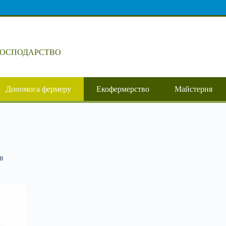
ГОСПОДАРСТВО
Допомога фермеру
Екофермерство
Майстерня
в