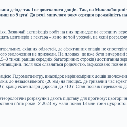
ни деінде так і не дочекалися дощів. Так, на Миколаївщині з 
иш по 9 ц/га! До речі, минулого року середня врожайність на 
ях. Зазвичай активізація робіт на них припадає на середину вере
ять центнерів з гектара – явно не той урожай, на який розрахову
центральних, східних областей, де ефективних опадів не спостер
євого зволоження не призвели. На площах, де вже були вичерпан
 1,5–3 тижні раніше середніх багаторічних строків) достигання зе
лтавщини, поля якої славляться родючістю, зафіксовано повне в
рмацією Гідрометцентру, внаслідок нерівномірних дощів зволожен
ків до незадовільного (26 мм) на площах, де тривалий час ефект
0 г, кращі екземпляри доросли до 710 г. Стан посівів переважно д
етеорологічні розрахунки дають підставу для прогнозу: цьогорічн
 останні п’ять років. У 2023-му мали понад 13 млн тонн цукристо