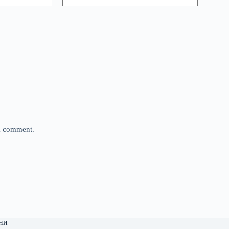
 I comment.
ни