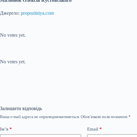
Малюнок Олексія Кустовського
Джерело:
propozitsiya.com
Submit Rating
Rate this item:
No votes yet.
Submit Rating
Rate this item:
No votes yet.
Залишити відповідь
Ваша e-mail адреса не оприлюднюватиметься.
Обов’язкові поля позначені
*
Ім’я
*
Email
*