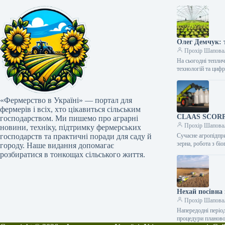
Олег Демчук: т
Прохір Шапова
На сьогодні тепли
технологій та циф
«Фермерство в Україні» — портал для
фермерів і всіх, хто цікавиться сільським
CLAAS SCORPIO
господарством. Ми пишемо про аграрні
Прохір Шапова
новини, техніку, підтримку фермерських
господарств та практичні поради для саду й
Сучасне агропідпри
зерна, робота з б
городу. Наше видання допомагає
розбиратися в тонкощах сільського життя.
Нехай посівна 
Прохір Шапова
Напередодні періо
процедури планов