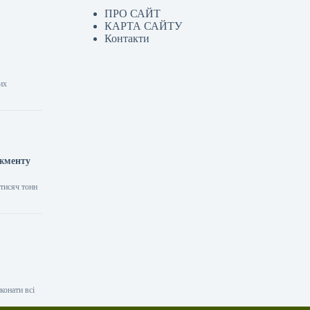
ПРО САЙТ
КАРТА САЙТУ
Контакти
их
джменту
 тисяч тонн
конати всі