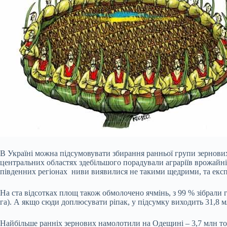
В Україні можна підсумовувати збирання ранньої групи зернови
центральних областях здебільшого порадували аграріїв врожайніс
південних регіонах ниви виявилися не такими щедрими, та експе
На ста відсотках площ також обмолочено ячмінь, з 99 %
зібрали 
га). А якщо сюди доплюсувати ріпак, у підсумку виходить 31,8 м
Найбільше ранніх зернових намолотили на Одещині – 3,7 млн то