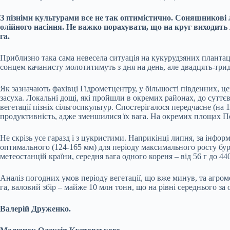
З пізніми культурами все не так оптимістично. Соняшникові ла
олійного насіння. Не важко порахувати, що на круг виходить л
га.
Приблизно така сама невесела ситуація на кукурудзяних плантаці
сонцем качанисту молотитимуть з дня на день, але двадцять-тридц
Як зазначають фахівці Гідрометцентру, у більшості південних, 
засуха. Локальні дощі, які пройшли в окремих районах, до сутт
вегетації пізніх сільгоспкультур. Спостерігалося передчасне (на
продуктивність, адже зменшилися їх вага. На окремих площах По
Не скрізь усе гаразд і з цукристими. Наприкінці липня, за інфо
оптимального (124-165 мм) для періоду максимального росту буря
метеостанцій країни, середня вага одного кореня – від 56 г до 44
Аналіз погодних умов періоду вегетації, що вже минув, та агром
га, валовий збір – майже 10 млн тонн, що на рівні середнього за
Валерій Друженко.