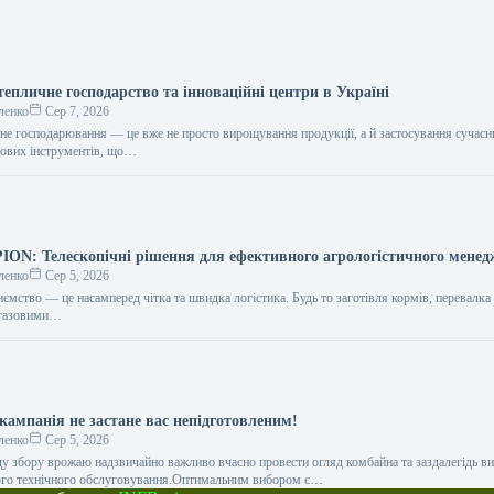
епличне господарство та інноваційні центри в Україні
ленко
Сер 7, 2026
чне господарювання — це вже не просто вирощування продукції, а й застосування сучасн
рових інструментів, що…
N: Телескопічні рішення для ефективного агрологістичного мене
ленко
Сер 5, 2026
ємство — це насамперед чітка та швидка логістика. Будь то заготівля кормів, перевалка
іогазовими…
кампанія не застане вас непідготовленим!
ленко
Сер 5, 2026
ду збору врожаю надзвичайно важливо вчасно провести огляд комбайна та заздалегідь ви
ого технічного обслуговування.Оптимальним вибором є…