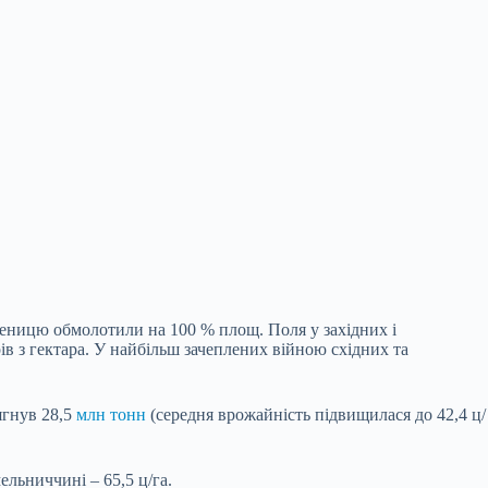
еницю обмолотили на 100 % площ. Поля у західних і
ів з гектара. У найбільш зачеплених війною східних та
ягнув 28,5
млн тонн
(середня врожайність підвищилася до 42,4 ц/
льниччині – 65,5 ц/га.