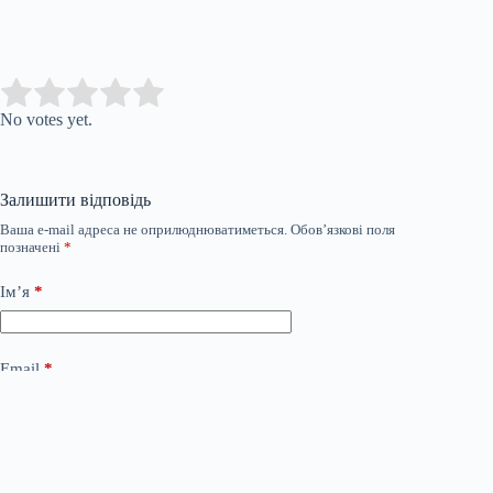
Submit Rating
Rate this item:
No votes yet.
Залишити відповідь
Ваша e-mail адреса не оприлюднюватиметься.
Обов’язкові поля
позначені
*
Ім’я
*
Email
*
Сайт