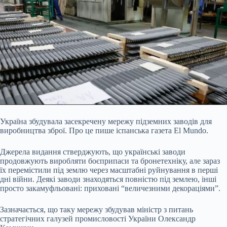
Україна збудувала засекречену мережу підземних заводів для
виробництва зброї. Про це пише іспанська газета El Mundo.
Джерела видання стверджують, що українські заводи
продовжують виробляти боєприпаси та бронетехніку, але зараз
їх перемістили під землю через масштабні руйнування в перші
дні війни. Деякі заводи знаходяться повністю під землею, інші
просто закамуфльовані: приховані “величезними декораціями”.
Зазначається, що таку мережу збудував міністр з питань
стратегічних галузей промисловості України Олександр