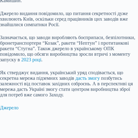
Камишин.
Джерело видання повідомило, що питання секретності дуже
хвилюють Київ, оскільки серед працівників цих заводів вже
знайшлися симпатики Росії.
Зазначається, що заводи виробляють боєприпаси, безпілотники,
бронетранспортери “Козак”, ракети “Нептун” і протитанкові
ракети “Стугна”. Також джерело в українському ОПК
повідомило, що обсяги виробництва зросли втричі з моменту
запуску в
2023 році
.
Як стверджує видання, український уряд сподівається, що
секретна мережа підземних заводів
дасть змогу
позбутись
залежності від поставок західних озброєнь. А в перспективі ця
мережа дасть Україні змогу стати центром виробництва зброї
для потреб вже самого Заходу.
Джерело