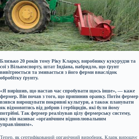
Близько 20 років тому Ріку Кларку, виробнику кукурудзи та
сої з Вільямспорту, штат Індіана, набридло, що ґрунт
вивітрюється та змивається з його ферми внаслідок
обробітку ґрунту.
«Я вирішив, що настав час спробувати щось інше», — каже
фермер. Він почав з того, що припинив оранку. Потім фермер
взявся вирощувати покривні культури, а також планувати
як відмовитись від добрив і гербіцидів, які були йому
потрібні. Так фермер реалізував цілу фермерську систему,
яку він називає «органічним відновлювальним
управлінням».
Тепер, як сертифікований органічний виробник, Кларк вирощує