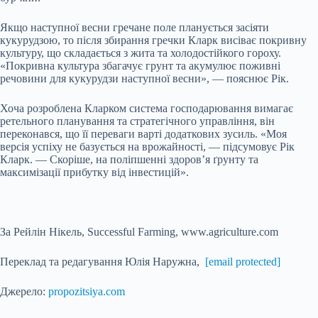
Якщо наступної весни гречане поле планується засіяти
кукурудзою, то після збирання гречки Кларк висіває покривну
культуру, що складається з жита та холодостійкого гороху.
«Покривна культура збагачує грунт та акумулює поживні
речовини для кукурудзи наступної весни», — пояснює Рік.
Хоча розроблена Кларком система господарювання вимагає
ретельного планування та стратегічного управління, він
переконався, що її переваги варті додаткових зусиль. «Моя
версія успіху не базується на врожайності, — підсумовує Рік
Кларк. — Скоріше, на поліпшенні здоров’я ґрунту та
максимізації прибутку від інвестицій».
За Рейлін Нікель, Successful Farming, www.agriculture.com
Переклад та редагування Юлія Наружна,
[email protected]
Джерело:
propozitsiya.com