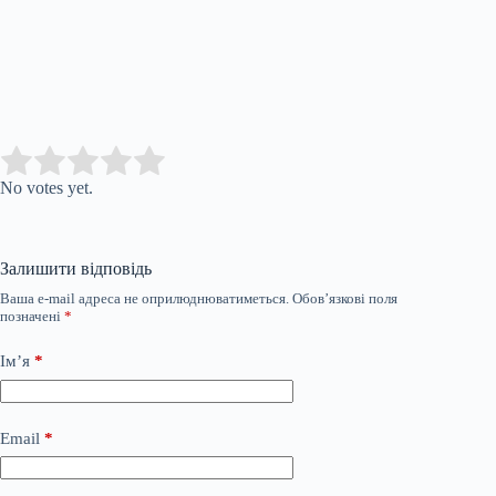
Submit Rating
Rate this item:
No votes yet.
Залишити відповідь
Ваша e-mail адреса не оприлюднюватиметься.
Обов’язкові поля
позначені
*
Ім’я
*
Email
*