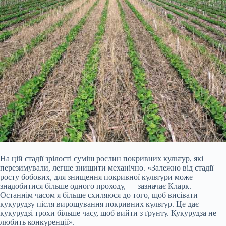
На цій стадії зрілості суміш рослин покривних культур, які
перезимували, легше знищити механічно. «Залежно від стадії
росту бобових, для знищення покривної культури може
знадобитися більше одного проходу, — зазначає Кларк. —
Останнім часом я більше схиляюся до того, щоб висівати
кукурудзу після вирощування покривних культур. Це дає
кукурудзі трохи більше часу, щоб вийти з ґрунту. Кукурудза не
любить конкуренції».