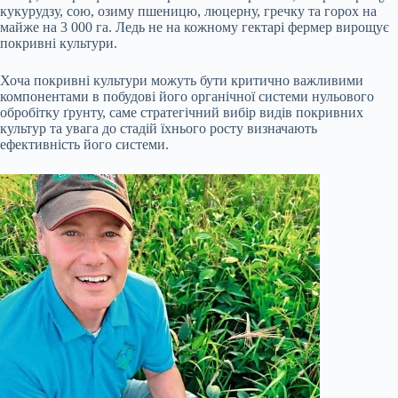
кукурудзу, сою, озиму пшеницю, люцерну, гречку та горох на
майже на 3 000 га. Ледь не на кожному гектарі фермер вирощує
покривні культури.
Хоча покривні культури можуть бути критично важливими
компонентами в побудові його органічної системи нульового
обробітку ґрунту, саме стратегічний вибір видів покривних
культур та увага до стадій їхнього росту визначають
ефективність його системи.