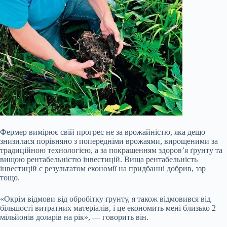
Фермер вимірює свій прогрес не за врожайністю, яка дещо
знизилася порівняно з попередніми врожаями, вирощеними за
традиційною технологією, а за покращенням здоров’я ґрунту та
вищою рентабельністю інвестицій. Вища рентабельність
інвестицій є результатом економії на придбанні добрив, ззр
тощо.
«Окрім відмови від обробітку ґрунту, я також відмовився від
більшості витратних матеріалів, і це економить мені близько 2
мільйонів доларів на рік», — говорить він.