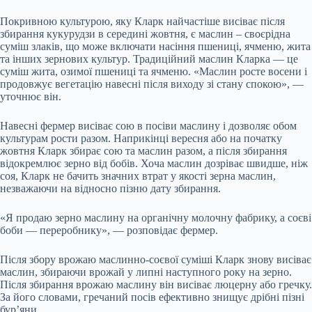
Покривною культурою, яку Кларк найчастіше висіває після
збирання кукурудзи в середині жовтня, є маслин – своєрідна
суміш злаків, що може включати насіння пшениці, ячменю, жита
та інших зернових культур. Традиційний маслин Кларка — це
суміш жита, озимої пшениці та ячменю. «Маслин росте восени і
продовжує вегетацію навесні після виходу зі стану спокою», —
уточнює він.
Навесні фермер висіває сою в посіви маслину і дозволяє обом
культурам рости разом. Наприкінці вересня або на початку
жовтня Кларк збирає сою та маслин разом, а після збирання
відокремлює зерно від бобів. Хоча маслин дозріває швидше, ніж
соя, Кларк не бачить значних втрат у якості зерна маслин,
незважаючи на відносно пізню дату збирання.
«Я продаю зерно маслину на органічну молочну фабрику, а соєві
боби — переробнику», — розповідає фермер.
Після збору врожаю маслинно-соєвої суміші Кларк знову висіває
маслин, збираючи врожай у липні наступного року на зерно.
Після збирання врожаю маслину він висіває люцерну або гречку.
За його словами, гречаний посів ефективно знищує дрібні пізні
бур’яни.