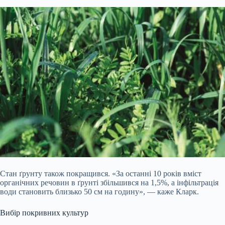
Стан ґрунту також покращився. «За останні 10 років вміст
органічних речовин в ґрунті збільшився на 1,5%, а інфільтрація
води становить близько 50 см на годину», — каже Кларк.
Вибір покривних культур