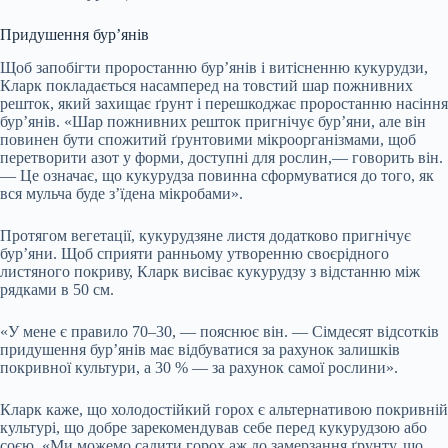
Придушення бур’янів
Щоб запобігти проростанню бур’янів і витісненню кукурудзи,
Кларк покладається насамперед на товстий шар пожнивних
решток, який захищає ґрунт і перешкоджає проростанню насіння
бур’янів. «Шар пожнивних решток пригнічує бур’яни, але він
повинен бути спожитий ґрунтовими мікроорганізмами, щоб
перетворити азот у форми, доступні для рослин,— говорить він.
— Це означає, що кукурудза повинна сформуватися до того, як
вся мульча буде з’їдена мікробами».
Протягом вегетації, кукурудзяне листя додатково пригнічує
бур’яни. Щоб сприяти ранньому утворенню своєрідного
листяного покриву, Кларк висіває кукурудзу з відстанню між
рядками в 50 см.
«У мене є правило 70–30, — пояснює він. — Сімдесят відсотків
придушення бур’янів має відбуватися за рахунок залишків
покривної культури, а 30 % — за рахунок самої рослини».
Кларк каже, що холодостійкий горох є альтернативою покривній
культурі, що добре зарекомендував себе перед кукурудзою або
соєю. «Ми можемо садити горох аж до замерзання ґрунту, що