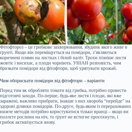
Фітофтороз – це грибкове захворювання, збудник якого живе в
ґрунті. Якщо він переміщується на помідори, з’являються
коричневі плями на листках і білий наліт. Трохи пізніше листя
жовтіє і висихає, а плоди чорніють. УНІАН розповість, чим
бризкати помідори від фітофтори, щоб урятувати врожай.
Чим обприскати помідори від фітофтори – варіанти
Перед тим як обробляти томати від грибка, потрібно провести
підготовчі заходи. По-перше, будь-яке листя і плоди, які вже
заражені, важливо прибрати, інакше з них хвороба “перейде” на
здорові ділянки помідорів. По-друге, будь-яким із перерахованих
нижче методів потрібно користуватися тільки вранці – якщо ви
поллєте рослини на ніч, то ґрунт не встигне просохнути, і
грибок активізується знову.