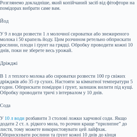
Розглянемо докладніше, який копійчаний засіб від фітофтори на
помідорах вибрати саме вам.
Йод
У 9 л води розвести 1 л молочної сироватки або знежиреного
молока і 50 крапель йоду. Цим розчином ретельно обприскати
рослини, плоди і ґрунт на грядці. Обробку проводити кожні 10
днів, поки не зберете весь урожай.
Дріжджі
В 1 л теплого молока або сироватки розвести 100 гр свіжих
дріжджів або 35 гр сухих. Настояти за кімнатної температури 5
годин. Обприскати помідори і ґрунт, залишок вилити під кущі.
Обробку проводити тричі з інтервалом у 10 днів.
Сода
У
10 л води
розбавити 3 столові ложки харчової соди. Якщо
додати 2 ст. л. рідкого мила, то розчин краще “прилипне” до
листя, тому можете використовувати цей лайфхак.
Обприскувати рослини та ґрунт кожні 10 днів до кінця