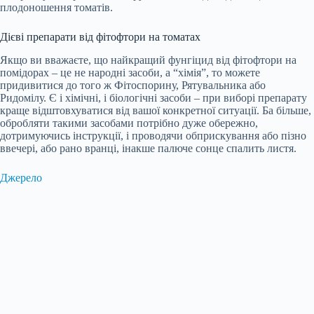
плодоношення томатів.
Дієві препарати від фітофтори на томатах
Якщо ви вважаєте, що найкращий фунгіцид від фітофтори на
помідорах – це не народні засоби, а “хімія”, то можете
придивитися до того ж Фітоспорину, Рятувальника або
Ридомілу. Є і хімічні, і біологічні засоби – при виборі препарату
краще відштовхуватися від вашої конкретної ситуації. Ба більше,
обробляти такими засобами потрібно дуже обережно,
дотримуючись інструкції, і проводячи обприскування або пізно
ввечері, або рано вранці, інакше палюче сонце спалить листя.
Джерело