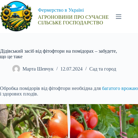
Перейти
до
Фермерство в Україні
вмісту
АГРОНОВИНИ ПРО СУЧАСНЕ
СІЛЬСЬКЕ ГОСПОДАРСТВО
Дідівський засіб від фітофтори на помідорах – забудете,
що це таке
Марта Шевчук
12.07.2024
Сад та город
Обробка помідорів від фітофтори необхідна для
багатого врожаю
і здорових плодів.