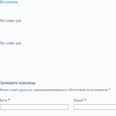
Источник
Submit Rating
Rate this item:
No votes yet.
Submit Rating
Rate this item:
No votes yet.
Залишити відповідь
Ваша e-mail адреса не оприлюднюватиметься.
Обов’язкові поля позначені
*
Ім’я
*
Email
*