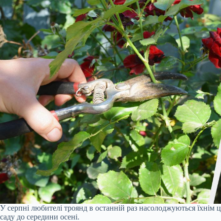
У серпні любителі троянд в останній раз насолоджуються їхнім ц
саду до середини осені.