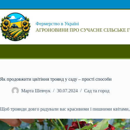
Перейти
до
вмісту
Фермерство в Україні
АГРОНОВИНИ ПРО СУЧАСНЕ СІЛЬСЬКЕ 
Як продовжити цвітіння троянд у саду – прості способи
Марта Шевчук
30.07.2024
Сад та город
Щоб троянди довго радували вас красивими і пишними квітами, 