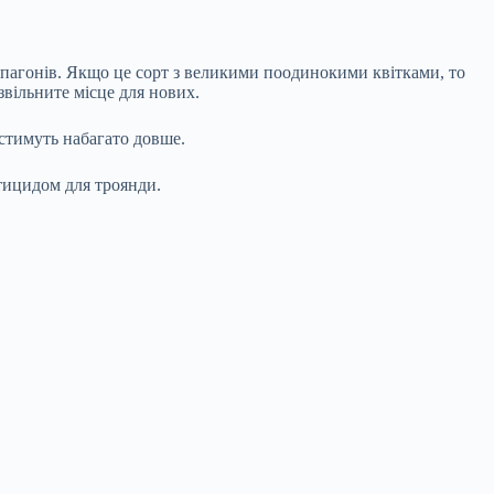
их пагонів. Якщо це сорт з великими поодинокими квітками, то
звільните місце для нових.
істимуть набагато довше.
ктицидом для троянди.