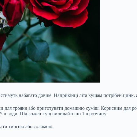
істимуть набагато довше. Наприкінці літа кущам потрібен цинк, а
и для троянд або приготувати
домашню суміш
. Корисним для ро
15 л води. Під кожен кущ виливайте по 1 л розчину.
вати тирсою або соломою.