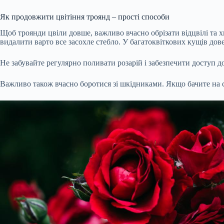
Як продовжити цвітіння троянд – прості способи
Щоб троянди цвіли довше, важливо вчасно
обрізати
відцвілі та 
видалити варто все засохле стебло. У багатоквіткових кущів дове
Не забувайте регулярно
поливати
розарій і забезпечити доступ д
Важливо також вчасно
боротися зі шкідниками
. Якщо бачите на 