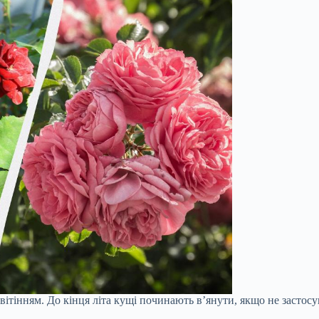
вітінням. До кінця літа кущі починають в’янути, якщо не застосу