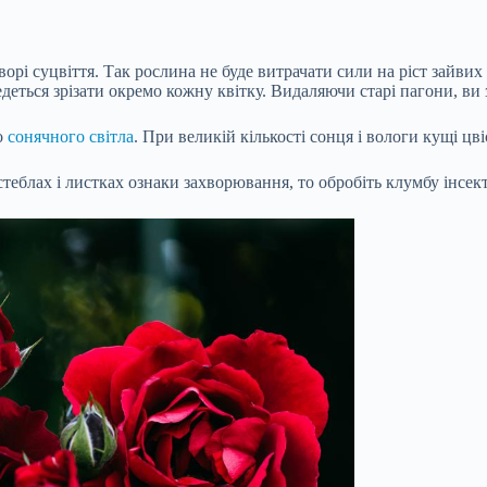
хворі суцвіття. Так рослина не буде витрачати сили на ріст зайв
деться зрізати окремо кожну квітку. Видаляючи старі пагони, ви 
о
сонячного світла
. При великій кількості сонця і вологи кущі цв
стеблах і листках ознаки захворювання, то обробіть клумбу інсе