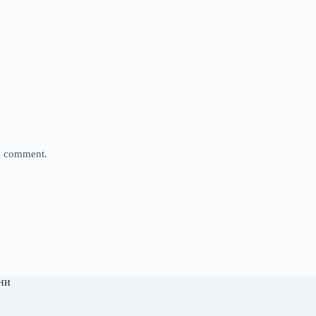
 I comment.
ни