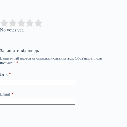
Submit Rating
Rate this item:
No votes yet.
Залишити відповідь
Ваша e-mail адреса не оприлюднюватиметься.
Обов’язкові поля
позначені
*
Ім’я
*
Email
*
Сайт