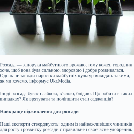
Розсада — запорука майбутнього врожаю, тому кожен городник
хоче, щоб вона була сильною, здоровою і добре розвивалася.
Однак не завжди паростки майбутніх культур виходять такими,
як ми хочемо, інформує Ukr.Media.
Іноді розсада буває слабкою, в’ялою, блідою. Що робити в таких
випадках? Як врятувати та поліпшити стан саджанців?
Найкраще підживлення для розсади
Наші експерти стверджують: одним із найважливіших чинників
для росту і розвитку розсади є правильне і своєчасне удобрення.