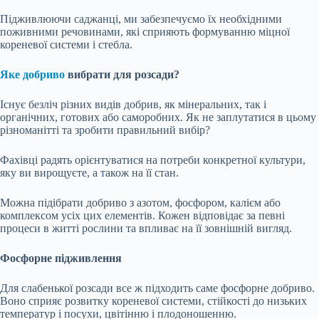
Підживлюючи саджанці, ми забезпечуємо їх необхідними
поживними речовинами, які сприяють формуванню міцної
кореневої системи і стебла.
Яке добриво
вибрати для розсади?
Існує безліч різних видів добрив, як мінеральних, так і
органічних, готових або саморобних. Як не заплутатися в цьому
різноманітті та зробити правильний вибір?
Фахівці радять орієнтуватися на потреби конкретної культури,
яку ви вирощуєте, а також на її стан.
Можна підібрати добриво з азотом, фосфором, калієм або
комплексом усіх цих елементів. Кожен відповідає за певні
процеси в житті рослини та впливає на її зовнішній вигляд.
Фосфорне підживлення
Для слабенької розсади все ж підходить саме фосфорне добриво.
Воно сприяє розвитку кореневої системи, стійкості до низьких
температур і посухи, цвітінню і плодоношенню.