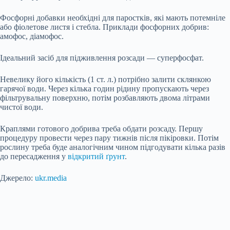
Фосфорні добавки необхідні для паростків, які мають потемніле
або фіолетове листя і стебла. Приклади фосфорних добрив:
амофос, діамофос.
Ідеальний засіб для підживлення розсади — суперфосфат.
Невелику його кількість (1 ст. л.) потрібно залити склянкою
гарячої води. Через кілька годин рідину пропускають через
фільтрувальну поверхню, потім розбавляють двома літрами
чистої води.
Краплями готового добрива треба обдати розсаду. Першу
процедуру провести через пару тижнів після пікіровки. Потім
рослину треба буде аналогічним чином підгодувати кілька разів
до пересадження у
відкритий ґрунт
.
Джерело:
ukr.media