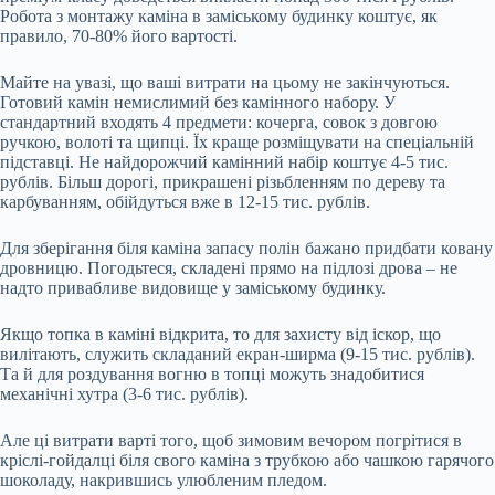
Робота з монтажу каміна в заміському будинку коштує, як
правило, 70-80% його вартості.
Майте на увазі, що ваші витрати на цьому не закінчуються.
Готовий камін немислимий без камінного набору. У
стандартний входять 4 предмети: кочерга, совок з довгою
ручкою, волоті та щипці. Їх краще розміщувати на спеціальній
підставці. Не найдорожчий камінний набір коштує 4-5 тис.
рублів. Більш дорогі, прикрашені різьбленням по дереву та
карбуванням, обійдуться вже в 12-15 тис. рублів.
Для зберігання біля каміна запасу полін бажано придбати ковану
дровницю. Погодьтеся, складені прямо на підлозі дрова – не
надто привабливе видовище у заміському будинку.
Якщо топка в каміні відкрита, то для захисту від іскор, що
вилітають, служить складаний екран-ширма (9-15 тис. рублів).
Та й для роздування вогню в топці можуть знадобитися
механічні хутра (3-6 тис. рублів).
Але ці витрати варті того, щоб зимовим вечором погрітися в
кріслі-гойдалці біля свого каміна з трубкою або чашкою гарячого
шоколаду, накрившись улюбленим пледом.