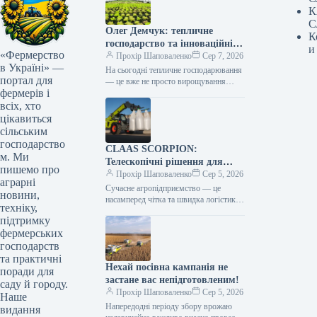
К
С
Олег Демчук: тепличне
К
господарство та інноваційні
и
«Фермерство
центри в Україні
Прохір Шаповаленко
Сер 7, 2026
в Україні» —
На сьогодні тепличне господарювання
портал для
— це вже не просто вирощування
фермерів і
продукції, а й застосування сучасних
технологій та цифрових інструментів,
всіх, хто
що…
цікавиться
сільським
господарство
CLAAS SCORPION:
м. Ми
Телескопічні рішення для
пишемо про
ефективного агрологістичного
Прохір Шаповаленко
Сер 5, 2026
аграрні
менеджменту
Сучасне агропідприємство — це
новини,
насамперед чітка та швидка логістика.
техніку,
Будь то заготівля кормів, перевалка
підтримку
тисяч тонн зерна, робота з
фермерських
біогазовими…
господарств
та практичні
Нехай посівна кампанія не
поради для
застане вас непідготовленим!
саду й городу.
Прохір Шаповаленко
Сер 5, 2026
Наше
Напередодні періоду збору врожаю
видання