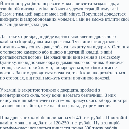
Його конструкцію та переваги можна вивчити заздалегідь, а
зовнішній вигляд каміна побачити у демонстраційному залі.
Разом з тим, цей варіант має і свій мінус. Покупцеві доведеться
вибирати із запропонованих моделей, і він не зможе втілити свої
власні дизайнерські ідеї.
Для таких привіред підійде варіант замовлення дров'яного
каміна за індивідуальним проектом. Тут виникає додаткове
питання – яку топку краще обрати, закриту чи відкриту. Остання
є топковою камерою або нішою в цегляній кладці, в якій
розпалюється вогонь. Це класичний вид каміна в заміському
будинку, що відповідає образу домашнього вогнища. Водночас
тепло, яке дає такий камін, випаровується, як тільки згасне
вогонь. За ним доводиться стежити, т.к. іскри, що розлітаються
по сторонах, від полін можуть стати причиною пожежі.
У каміні із закритою топкою є дверцята, зроблені з
вогнетривкого скла, тому вони набагато безпечніші. З них
найсучасніші забезпечені системою примусового забору повітря
та повернення його, вже нагрітого, назад у приміщення.
Ціна дров'яних камінів починається із 40 тис. рублів. Пристойні
каміни можна придбати за 120-250 тис. рублів. Ну а за виріб
преміум-класу доведеться викласти понад 300 тисяч рублів.