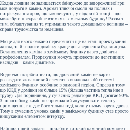
Жодна людина не залишається байдужою до заворожливої гри
мов полум'я в каміні. Аромат тліючої смоли на полінах і
потріскування дров, що заколисують, у відкритій топці – що
може бути прекрасніше взимку в заміському будинку! Разом з
тим, облаштування та утримання такого домашнього вогнища –
справа трудомістка та недешева.
Місце для нього бажано передбачити ще на етапі проектування
житла, та й зводити домівку краще до завершення будівництва.
Встановлення каміна в заміському будинку варто
довірити
професіоналам. Прорахунки можуть призвести до негативних
наслідків – камін димітиме.
Водночас потрібно знати, що дров'яний камін не варто
розглядати як важливий елемент в опалювальній системі
заміського будинку, особливо в зимовий період. Справа в тому,
що ККД у домівки не більше 15% (більша частина тепла йде в
трубу). Для порівняння, у сучасних радіаторів ККД досягає 90%.
З іншого боку, камін неспроможний акумулювати тепло у
приміщенні, т.к. дає його тільки тоді, коли у ньому горять дрова.
Тому в сучасних умовах камін у заміському будинку став просто
вишуканим елементом інтер'єру.
Найпростіший варіант – придбати готовий камінний комплект.