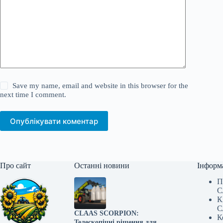
Save my name, email and website in this browser for the
next time I comment.
Опублікувати коментар
Про сайт
Останні новини
Інформ
П
С
К
С
CLAAS SCORPION:
К
Телескопічні рішення для