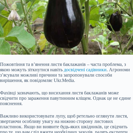
Пожовтіння та в’янення листя баклажанів – часта проблема, з
якою можуть зіткнутися навіть
досвідчені садівники
. Агрономи
з’ясували можливі причини та запропонували способи
вирішення, як повідомляє Ukr.Media.
Фахівці зазначають, що висихання листя баклажанів може
свідчити про зараження павутинним кліщем. Однак це не єдине
пояснення.
Важливо використовувати лупу, щоб ретельно оглянути листя,
звертаючи особливу увагу на нижню сторону листових
пластинок. Якщо ви виявите будь-яких шкідників,
це свідчить
про те, що вам слід вжити необхідних заходів, радять експерти.