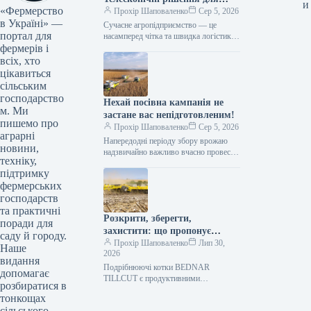
и
«Фермерство
ефективного агрологістичного
Прохір Шаповаленко
Сер 5, 2026
в Україні» —
менеджменту
Сучасне агропідприємство — це
портал для
насамперед чітка та швидка логістика.
фермерів і
Будь то заготівля кормів, перевалка
тисяч тонн зерна, робота з
всіх, хто
біогазовими…
цікавиться
сільським
господарство
Нехай посівна кампанія не
м. Ми
застане вас непідготовленим!
пишемо про
Прохір Шаповаленко
Сер 5, 2026
аграрні
Напередодні періоду збору врожаю
новини,
надзвичайно важливо вчасно провести
техніку,
огляд комбайна та заздалегідь
підтримку
виконати всі процедури планового
фермерських
технічного
обслуговування.Оптимальним
господарств
вибором є…
та практичні
Розкрити, зберегти,
поради для
захистити: що пропонує
саду й городу.
обробка рослинних залишків
Прохір Шаповаленко
Лип 30,
Наше
2026
котками BEDNAR TILLCUT
видання
Подрібнюючі котки BEDNAR
допомагає
TILLCUT є продуктивними
розбиратися в
машинами, призначеними для
тонкощах
механічної обробки рослинних
сільського