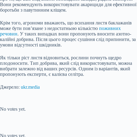
Вони рекомендують використовувати акарициди для ефективної
боротьби з павутинним кліщем.
Крім того, агрономи вважають, що всихання листя баклажанів
може бути пов’язане з недостатньою кількістю
поживних
речовин
. У таких випадках вони пропонують вносити азотно-
калійні добрива. Після цього процес сушіння слід припинити, за
умови відсутності шкідників.
Як тільки ріст листя відновиться, рослини почнуть щедро
плодоносити. Тип добрива, який слід використовувати, можна
вибрати залежно від ваших ресурсів. Одним із варіантів, який
пропонують експерти, є калієва селітра.
Джерело:
ukr.media
Submit Rating
Rate this item:
No votes yet.
Submit Rating
Rate this item:
No votes yet.