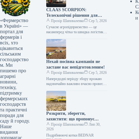
К
С
CLAAS SCORPION:
К
Телескопічні рішення для
и
«Фермерство
ефективного агрологістичного
Прохір Шаповаленко
Сер 5, 2026
в Україні» —
менеджменту
Сучасне агропідприємство — це
портал для
насамперед чітка та швидка логістика.
фермерів і
Будь то заготівля кормів, перевалка
тисяч тонн зерна, робота з
всіх, хто
біогазовими…
цікавиться
сільським
господарство
Нехай посівна кампанія не
м. Ми
застане вас непідготовленим!
пишемо про
Прохір Шаповаленко
Сер 5, 2026
аграрні
Напередодні періоду збору врожаю
новини,
надзвичайно важливо вчасно провести
техніку,
огляд комбайна та заздалегідь
підтримку
виконати всі процедури планового
фермерських
технічного
обслуговування.Оптимальним
господарств
вибором є…
та практичні
Розкрити, зберегти,
поради для
захистити: що пропонує
саду й городу.
обробка рослинних залишків
Прохір Шаповаленко
Лип 30,
Наше
2026
котками BEDNAR TILLCUT
видання
Подрібнюючі котки BEDNAR
допомагає