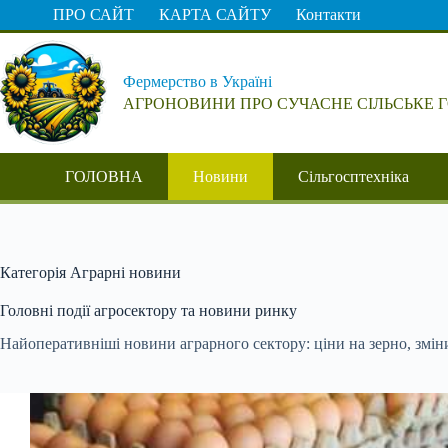
Перейти
ПРО САЙТ
КАРТА САЙТУ
Контакти
до
вмісту
Фермерство в Україні
АГРОНОВИНИ ПРО СУЧАСНЕ СІЛЬСЬКЕ 
ГОЛОВНА
Новини
Сільгосптехніка
Категорія
Аграрні новини
Головні події агросектору та новини ринку
Найоперативніші новини аграрного сектору: ціни на зерно, зміни