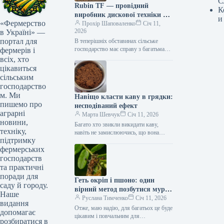
С
Rubin TF — провідний
К
виробник дискової техніки в
и
«Фермерство
Україні.
Прохір Шаповаленко
Січ 11,
2026
в Україні» —
портал для
В теперішніх обставинах сільське
господарство має справу з багатьма
фермерів і
проблемами: війна, засуха, мінливі
всіх, хто
ціни на продукцію, вітрова та водна
цікавиться
ерозії…
сільським
господарство
м. Ми
Навіщо класти каву в грядки:
пишемо про
несподіваний ефект
аграрні
Марта Шевчук
Січ 11, 2026
новини,
Багато хто звикли викидати каву,
техніку,
навіть не замислюючись, що вона
підтримку
може стати справжнім скарбом для
фермерських
городу. Адже садівники давно
помітили:…
господарств
та практичні
поради для
Геть окріп і пшоно: один
саду й городу.
вірний метод позбутися мурах
Наше
на подвір’ї.
Руслана Тимченко
Січ 11, 2026
видання
Отже, маю надію, для багатьох це буде
допомагає
цікавим і повчальним для
розбиратися в