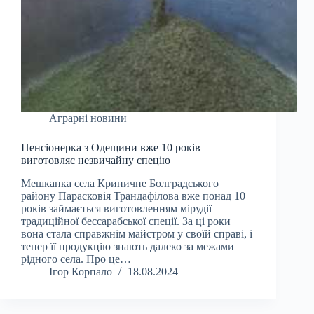
Аграрні новини
Пенсіонерка з Одещини вже 10 років
виготовляє незвичайну спецію
Мешканка села Криничне Болградського
району Парасковія Трандафілова вже понад 10
років займається виготовленням мірудії –
традиційної бессарабської спеції. За ці роки
вона стала справжнім майстром у своїй справі, і
тепер її продукцію знають далеко за межами
рідного села. Про це…
Ігор Корпало
18.08.2024