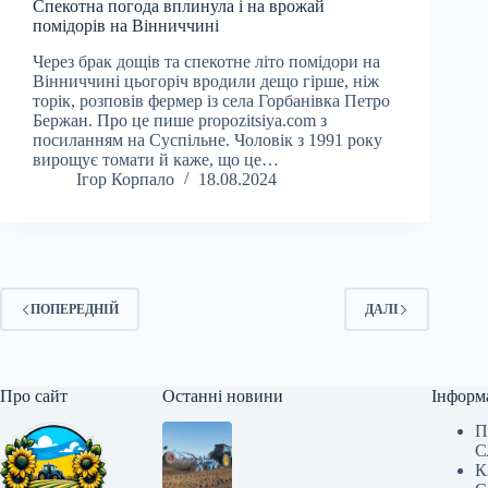
Спекотна погода вплинула і на врожай
помідорів на Вінниччині
Через брак дощів та спекотне літо помідори на
Вінниччині цьогоріч вродили дещо гірше, ніж
торік, розповів фермер із села Горбанівка Петро
Бержан. Про це пише propozitsiya.com з
посиланням на Суспільне. Чоловік з 1991 року
вирощує томати й каже, що це…
Ігор Корпало
18.08.2024
ПОПЕРЕДНІЙ
ДАЛІ
Про сайт
Останні новини
Інформ
П
С
К