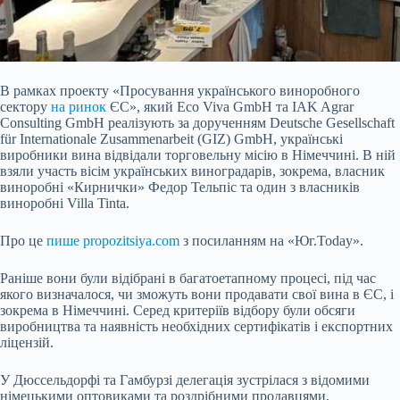
В рамках проекту «Просування українського виноробного
сектору
на ринок
ЄС», який Eco Viva GmbH та IAK Agrar
Consulting GmbH реалізують за дорученням Deutsche Gesellschaft
für Internationale Zusammenarbeit (GIZ) GmbH, українські
виробники вина відвідали торговельну місію в Німеччині. В ній
взяли участь вісім українських виноградарів, зокрема, власник
виноробні «Кирнички» Федор Тельпіс та один з власників
виноробні Villa Tinta.
Про це
пише propozitsiya.com
з посиланням на «Юг.Today».
Раніше вони
були відібрані в багатоетапному процесі, під час
якого визначалося, чи зможуть вони продавати свої вина в ЄС, і
зокрема в Німеччині. Серед критеріїв відбору були обсяги
виробництва та наявність необхідних сертифікатів і експортних
ліцензій.
У Дюссельдорфі та Гамбурзі делегація зустрілася з відомими
німецькими оптовиками та роздрібними продавцями,