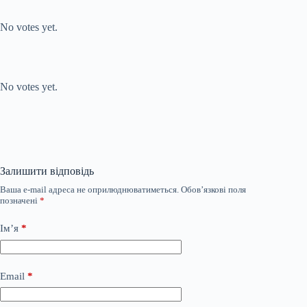
Submit Rating
Rate this item:
No votes yet.
Submit Rating
Rate this item:
No votes yet.
Залишити відповідь
Ваша e-mail адреса не оприлюднюватиметься.
Обов’язкові поля
позначені
*
Ім’я
*
Email
*