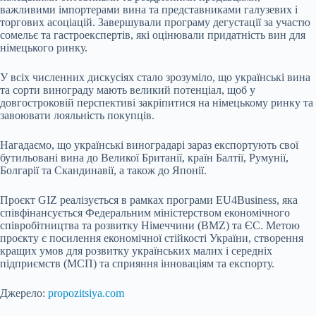
важливими імпортерами вина та представниками галузевих і
торгових асоціацій. Завершували програму дегустації за участю
сомельє та гастроекспертів, які оцінювали придатність вин для
німецького ринку.
У всіх численних дискусіях стало зрозуміло, що українські вина
та сорти винограду мають великий потенціал, щоб у
довгостроковій перспективі закріпитися на німецькому ринку та
завоювати лояльність покупців.
Нагадаємо, що українські виноградарі зараз експортують свої
бутильовані вина до Великої Британії, країн Балтії, Румунії,
Болгарії та Скандинавії, а також до Японії.
Проєкт GIZ реалізується в рамках програми EU4Business, яка
співфінансується Федеральним міністерством економічного
співробітництва та розвитку Німеччини (BMZ) та ЄС. Метою
проєкту є посилення економічної стійкості України, створення
кращих умов для розвитку українських малих і середніх
підприємств (МСП) та сприяння інноваціям та експорту.
Джерело:
propozitsiya.com