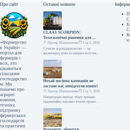
Про сайт
Останні новини
Інформ
П
С
К
С
CLAAS SCORPION:
К
Телескопічні рішення для
и
«Фермерство
ефективного агрологістичного
Прохір Шаповаленко
Сер 5, 2026
в Україні» —
менеджменту
Сучасне агропідприємство — це
портал для
насамперед чітка та швидка логістика.
фермерів і
Будь то заготівля кормів, перевалка
тисяч тонн зерна, робота з
всіх, хто
біогазовими…
цікавиться
сільським
господарство
Нехай посівна кампанія не
м. Ми
застане вас непідготовленим!
пишемо про
Прохір Шаповаленко
Сер 5, 2026
аграрні
Напередодні періоду збору врожаю
новини,
надзвичайно важливо вчасно провести
техніку,
огляд комбайна та заздалегідь
підтримку
виконати всі процедури планового
фермерських
технічного
обслуговування.Оптимальним
господарств
вибором є…
та практичні
Розкрити, зберегти,