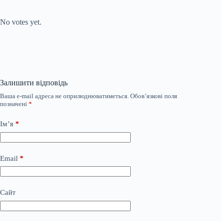
Submit Rating
Rate this item:
No votes yet.
Залишити відповідь
Ваша e-mail адреса не оприлюднюватиметься.
Обов’язкові поля
позначені
*
Ім’я
*
Email
*
Сайт