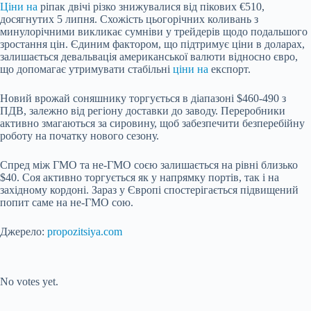
Ціни на
ріпак двічі різко знижувалися від пікових €510,
досягнутих 5 липня. Схожість цьогорічних коливань з
минулорічними викликає сумніви у трейдерів щодо подальшого
зростання цін. Єдиним фактором, що підтримує ціни в доларах,
залишається девальвація американської валюти відносно євро,
що допомагає утримувати стабільні
ціни на
експорт.
Новий врожай соняшнику торгується в діапазоні $460-490 з
ПДВ, залежно від регіону доставки до заводу. Переробники
активно змагаються за сировину, щоб забезпечити безперебійну
роботу на початку нового сезону.
Спред між ГМО та не-ГМО соєю залишається на рівні близько
$40. Соя активно торгується як у напрямку портів, так і на
західному кордоні. Зараз у Європі спостерігається підвищений
попит саме на не-ГМО сою.
Джерело:
propozitsiya.com
Submit Rating
Rate this item:
No votes yet.