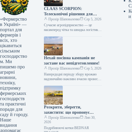
К
С
CLAAS SCORPION:
К
Телескопічні рішення для
и
«Фермерство
ефективного агрологістичного
Прохір Шаповаленко
Сер 5, 2026
в Україні» —
менеджменту
Сучасне агропідприємство — це
портал для
насамперед чітка та швидка логістика.
фермерів і
Будь то заготівля кормів, перевалка
тисяч тонн зерна, робота з
всіх, хто
біогазовими…
цікавиться
сільським
господарство
Нехай посівна кампанія не
м. Ми
застане вас непідготовленим!
пишемо про
Прохір Шаповаленко
Сер 5, 2026
аграрні
Напередодні періоду збору врожаю
новини,
надзвичайно важливо вчасно провести
техніку,
огляд комбайна та заздалегідь
підтримку
виконати всі процедури планового
фермерських
технічного
обслуговування.Оптимальним
господарств
вибором є…
та практичні
Розкрити, зберегти,
поради для
захистити: що пропонує
саду й городу.
обробка рослинних залишків
Прохір Шаповаленко
Лип 30,
Наше
2026
котками BEDNAR TILLCUT
видання
Подрібнюючі котки BEDNAR
допомагає