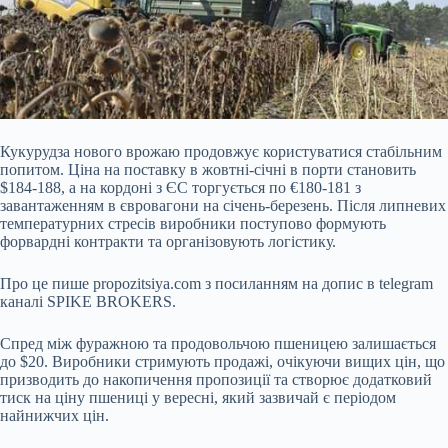
Кукурудза нового врожаю продовжує користуватися стабільним
попитом. Ціна на поставку в жовтні-січні в порти становить
$184-188, а на кордоні з ЄС торгується по €180-181 з
завантаженням в євровагони на січень-березень. Після липневих
температурних стресів виробники поступово формують
форвардні контракти та організовують логістику.
Про це пише propozitsiya.com з посиланням на допис в telegram
каналі SPIKE BROKERS.
Спред між фуражною та продовольчою пшеницею залишається
до $20. Виробники стримують продажі, очікуючи вищих цін, що
призводить до накопичення пропозиції та створює додатковий
тиск на ціну пшениці у вересні, який зазвичай є періодом
найнижчих цін.