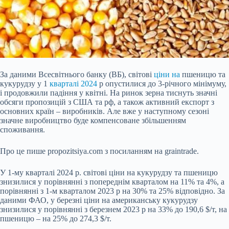
За даними Всесвітнього банку (ВБ), світові
ціни на
пшеницю та
кукурудзу у 1
кварталі 2024
р опустилися до 3-річного мінімуму,
і продовжили падіння у квітні. На ринок зерна тиснуть значні
обсяги пропозицій з США та рф, а також активний експорт з
основних країн – виробників. Але вже у наступному сезоні
значне виробництво буде компенсоване збільшенням
споживання.
Про це пише propozitsiya.com з посиланням на graintrade.
У 1-му кварталі 2024 р. світові ціни на кукурудзу та пшеницю
знизилися у порівнянні з попереднім кварталом на 11% та 4%, а
порівнянні з 1-м кварталом 2023 р на 30% та 25% відповідно. За
даними ФАО, у березні ціни на американську кукурудзу
знизилися у порівнянні з березнем 2023 р на 33% до 190,6 $/т, на
пшеницю – на 25% до 274,3 $/т.