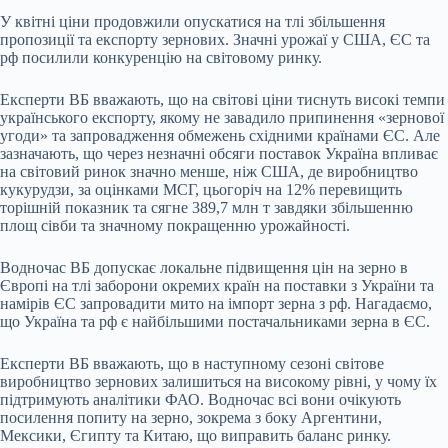
У квітні ціни продовжили опускатися на тлі збільшення
пропозиції та експорту зернових. Значні урожаї у США, ЄС та
рф посилили конкуренцію на світовому ринку.
Експерти ВБ вважають, що на світові ціни тиснуть високі темпи
українського експорту, якому не завадило припинення «зернової
угоди» та запровадження обмежень східними країнами ЄС. Але
зазначають, що через незначні обсяги поставок Україна впливає
на світовий ринок значно менше, ніж США, де виробництво
кукурудзи, за оцінками МСГ, цьогоріч на 12% перевищить
торішній показник та сягне 389,7 млн т завдяки збільшенню
площ сівби та значному покращенню урожайності.
Водночас ВБ допускає локальне підвищення цін на зерно в
Європі на тлі заборони окремих країн на поставки з України та
намірів ЄС запровадити мито на імпорт зерна з рф. Нагадаємо,
що Україна та рф є найбільшими постачальниками зерна в ЄС.
Експерти ВБ вважають, що в наступному сезоні світове
виробництво зернових залишиться на високому рівні, у чому їх
підтримують аналітики ФАО. Водночас всі вони очікують
посилення попиту на зерно, зокрема з боку Аргентини,
Мексики, Єгипту та Китаю, що виправить баланс ринку.