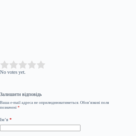
Submit Rating
Rate this item:
No votes yet.
Залишити відповідь
Ваша e-mail адреса не оприлюднюватиметься.
Обов’язкові поля
позначені
*
Ім’я
*