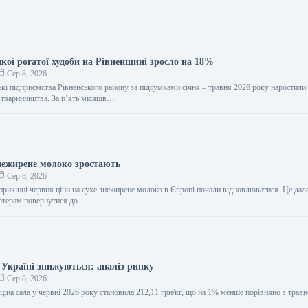
кої рогатої худоби на Рівненщині зросло на 18%
Сер 8, 2026
кі підприємства Рівненського району за підсумками січня – травня 2026 року наростили
 тваринництва. За п’ять місяців…
знежирене молоко зростають
Сер 8, 2026
прикінці червня ціни на сухе знежирене молоко в Європі почали відновлюватися. Це дал
ортерам повернутися до…
 Україні знижуються: аналіз ринку
Сер 8, 2026
іна сала у червні 2026 року становила 212,11 грн/кг, що на 1% менше порівняно з травн