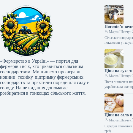
Поголів’я вели
Марта Шевчук
Сільськогосподарсь
показники у галузі
«Фермерство в Україні» — портал для
фермерів і всіх, хто цікавиться сільським
Ціни на сухе 
господарством. Ми пишемо про аграрні
Марта Шевчук
новини, техніку, підтримку фермерських
господарств та практичні поради для саду й
Після зниження на
українським експ
городу. Наше видання допомагає
розбиратися в тонкощах сільського життя.
Ціни на сало в
Марта Шевчук
Середня споживча ц
грн).…