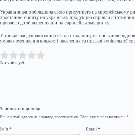
Україна значно збільшила свою присутність на європейському рин
Зростанню попиту на українську продукцію сприяло істотне зни
призвело до збільшення цін на європейському ринку.
У той же час, український сектор птахівництва поступово відно
умовах зменшення кількості населення та низької купівельної сп
Submit Rating
Rate this item:
No votes yet.
Залишити відповідь
Ваша e-mail адреса не оприлюднюватиметься.
Обов’язкові поля позначені
*
Ім’я
*
Email
*