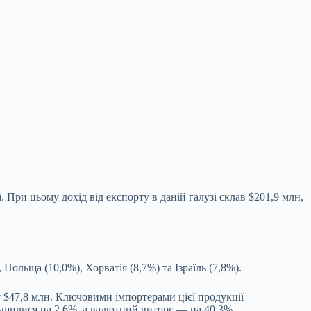
. При цьому дохід від експорту в даній галузі склав $201,9 млн,
Польща (10,0%), Хорватія (8,7%) та Ізраїль (7,8%).
му $47,8 млн. Ключовими імпортерами цієї продукції
ільшилися на 2,6%, а валютний виторг — на 40,3%.