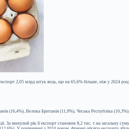
експорт 2,05 млрд штук яєць, що на 65,6% більше, ніж у 2024 році
ія (16,4%), Велика Британія (11,9%), Чеська Республіка (10,3%), 
ії. За минулий рік її експорт становив 8,2 тис. т на загальну су
 (12,6%). У порівнянні з 2024 роком, фізичні обсяги експорту зб