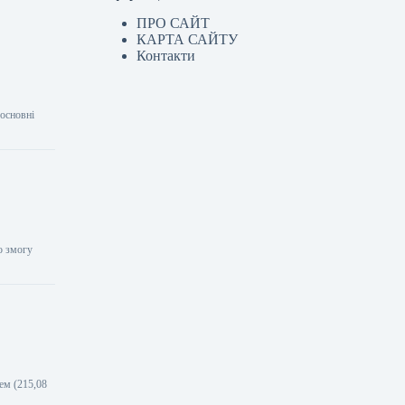
ПРО САЙТ
КАРТА САЙТУ
Контакти
 основні
о змогу
ем (215,08