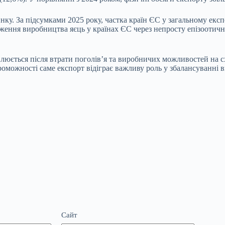
ку. За підсумками 2025 року, частка країн ЄС у загальному експо
ження виробництва яєць у країнах ЄС через непросту епізоотичн
влюється після втрати поголів’я та виробничих можливостей на с
роможності саме експорт відіграє важливу роль у збалансуванні 
Сайт