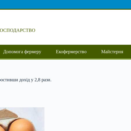
ГОСПОДАРСТВО
Допомога фермеру
Екофермерство
Майстерня
ростивши дохід у 2,8 рази.