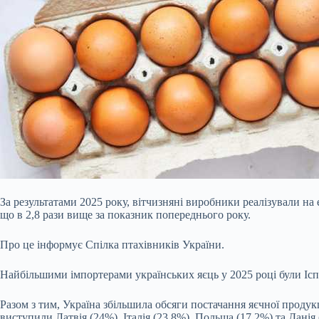
За результатами 2025 року, вітчизняні виробники реалізували на 
що в 2,8 рази вище за показник попереднього року.
Про це інформує Спілка птахівників України.
Найбільшими імпортерами українських яєць у 2025 році були Іспан
Разом з тим, Україна збільшила обсяги постачання яєчної продукц
виступили Латвія (24%), Італія (23,8%), Польща (17,2%) та Данія