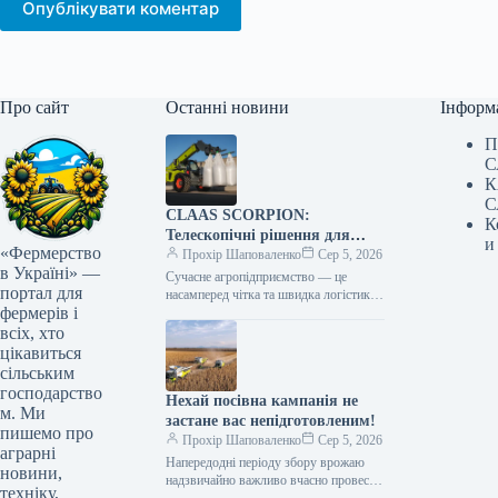
Опублікувати коментар
Про сайт
Останні новини
Інформ
П
С
К
С
CLAAS SCORPION:
К
Телескопічні рішення для
и
«Фермерство
ефективного агрологістичного
Прохір Шаповаленко
Сер 5, 2026
в Україні» —
менеджменту
Сучасне агропідприємство — це
портал для
насамперед чітка та швидка логістика.
фермерів і
Будь то заготівля кормів, перевалка
тисяч тонн зерна, робота з
всіх, хто
біогазовими…
цікавиться
сільським
господарство
Нехай посівна кампанія не
м. Ми
застане вас непідготовленим!
пишемо про
Прохір Шаповаленко
Сер 5, 2026
аграрні
Напередодні періоду збору врожаю
новини,
надзвичайно важливо вчасно провести
техніку,
огляд комбайна та заздалегідь