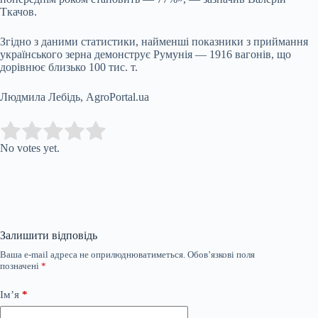
Ткачов.
Згідно з даними статистики, найменші показники з приймання
українського зерна демонструє Румунія — 1916 вагонів, що
дорівнює близько 100 тис. т.
Людмила Лебідь, AgroPortal.ua
Submit Rating
Rate this item:
No votes yet.
Залишити відповідь
Ваша e-mail адреса не оприлюднюватиметься.
Обов’язкові поля
позначені
*
Ім’я
*