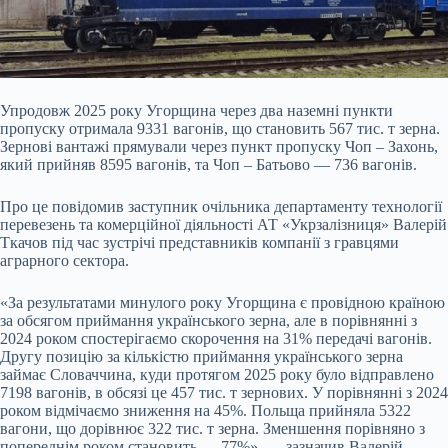
Упродовж 2025 року Угорщина через два наземні пункти
пропуску отримала 9331 вагонів, що становить 567 тис. т зерна.
Зернові вантажі прямували через пункт пропуску Чоп – Захонь,
який прийняв 8595 вагонів, та Чоп – Батьово — 736 вагонів.
Про це повідомив заступник очільника департаменту технології
перевезень та комерційної діяльності АТ «Укрзалізниця» Валерій
Ткачов під час зустрічі представників компанії з гравцями
аграрного сектора.
«За результатами минулого року Угорщина є провідною країною
за обсягом приймання українського зерна, але в порівнянні з
2024 роком спостерігаємо скорочення на 31% передачі вагонів.
Другу позицію за кількістю приймання українського зерна
займає Словаччина, куди протягом 2025 року було відправлено
7198 вагонів, в обсязі це 457 тис. т зернових. У порівнянні з 2024
роком відмічаємо зниження на 45%. Польща прийняла 5322
вагони, що дорівнює 322 тис. т зерна. Зменшення порівняно з
попереднім роком становить — 77%», — зазначив Валерій