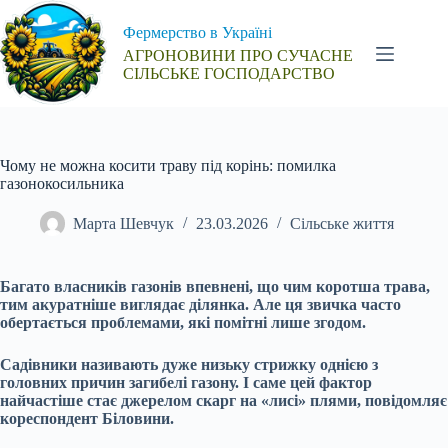
Перейти
до
Фермерство в Україні
вмісту
АГРОНОВИНИ ПРО СУЧАСНЕ
СІЛЬСЬКЕ ГОСПОДАРСТВО
Чому не можна косити траву під корінь: помилка
газонокосильника
Марта Шевчук
23.03.2026
Сільське життя
Багато власників газонів впевнені, що чим коротша трава,
тим акуратніше виглядає ділянка. Але ця звичка часто
обертається проблемами, які помітні лише згодом.
Садівники називають дуже низьку стрижку однією з
головних причин загибелі газону. І саме цей фактор
найчастіше стає джерелом скарг на «лисі» плями, повідомляє
кореспондент Біловини.