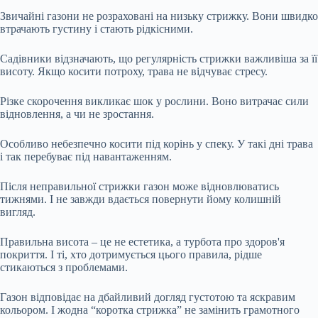
Звичайні газони не розраховані на низьку стрижку. Вони швидко
втрачають густину і стають рідкісними.
Садівники відзначають, що регулярність стрижки важливіша за її
висоту. Якщо косити потроху, трава не відчуває стресу.
Різке скорочення викликає шок у рослини. Воно витрачає сили
відновлення, а чи не зростання.
Особливо небезпечно косити під корінь у спеку. У такі дні трава
і так перебуває під навантаженням.
Після неправильної стрижки газон може відновлюватись
тижнями. І не завжди вдається повернути йому колишній
вигляд.
Правильна висота – це не естетика, а турбота про здоров'я
покриття. І ті, хто дотримується цього правила, рідше
стикаються з проблемами.
Газон відповідає на дбайливий догляд густотою та яскравим
кольором. І жодна “коротка стрижка” не замінить грамотного