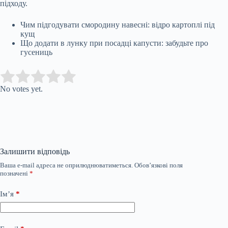
підходу.
Чим підгодувати смородину навесні: відро картоплі під
кущ
Що додати в лунку при посадці капусти: забудьте про
гусениць
Submit Rating
Rate this item:
No votes yet.
Залишити відповідь
Ваша e-mail адреса не оприлюднюватиметься.
Обов’язкові поля
позначені
*
Ім’я
*