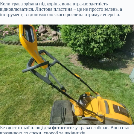
Коли трава зрізана під корінь, вона втрачає здатність
відновлюватися. Листова пластина – це не просто зелень, а
інструмент, за допомогою якого рослина отримує енергію.
Без достатньої площі для фотосинтезу трава слабшає. Вона стає
вразливою до спеки, хвороб та шкідників.