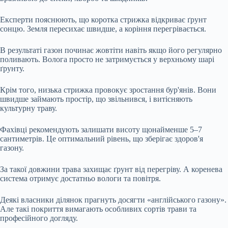
Експерти пояснюють, що коротка стрижка відкриває ґрунт
сонцю. Земля пересихає швидше, а коріння перегрівається.
В результаті газон починає жовтіти навіть якщо його регулярно
поливають. Волога просто не затримується у верхньому шарі
ґрунту.
Крім того, низька стрижка провокує зростання бур'янів. Вони
швидше займають простір, що звільнився, і витісняють
культурну траву.
Фахівці рекомендують залишати висоту щонайменше 5–7
сантиметрів. Це оптимальний рівень, що зберігає здоров'я
газону.
За такої довжини трава захищає ґрунт від перегріву. А коренева
система отримує достатньо вологи та повітря.
Деякі власники ділянок прагнуть досягти «англійського газону».
Але такі покриття вимагають особливих сортів трави та
професійного догляду.