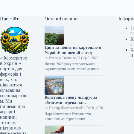
Про сайт
Останні новини
Інформ
П
С
К
С
Ціни та попит на картоплю в
К
Україні: липневий огляд
и
«Фермерство
Руслана Тимченко
Сер 8, 2026
в Україні» —
Липень 2026 року в українському
портал для
картоплярстві запам’ятався активною
фермерів і
професійною освітою для виробників,
презентацією першого
всіх, хто
загальнонаціонального дослідження
цікавиться
споживання картоплі, сезонним
сільським
зниженням…
господарство
Констанца знову лідирує за
м. Ми
обсягами перевалки
пишемо про
українських вантажів
Прохір Шаповаленко
Сер 8, 2026
аграрні
Порт Констанца в Румунії став
новини,
ключовим альтернативним
техніку,
логістичним вузлом для українського
підтримку
агроекспорту. Розвиток цього
фермерських
маршруту, розширення логістичних